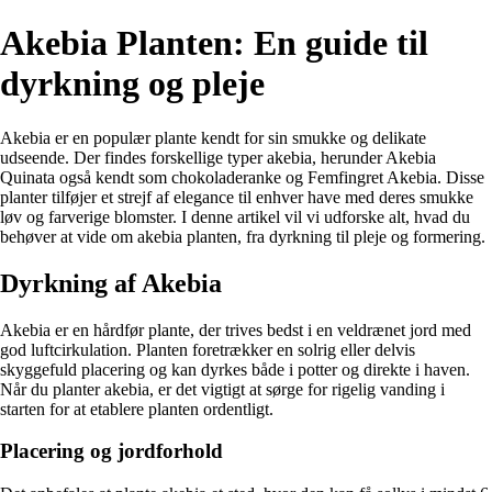
Akebia Planten: En guide til
dyrkning og pleje
Akebia er en populær plante kendt for sin smukke og delikate
udseende. Der findes forskellige typer akebia, herunder Akebia
Quinata også kendt som chokoladeranke og Femfingret Akebia. Disse
planter tilføjer et strejf af elegance til enhver have med deres smukke
løv og farverige blomster. I denne artikel vil vi udforske alt, hvad du
behøver at vide om akebia planten, fra dyrkning til pleje og formering.
Dyrkning af Akebia
Akebia er en hårdfør plante, der trives bedst i en veldrænet jord med
god luftcirkulation. Planten foretrækker en solrig eller delvis
skyggefuld placering og kan dyrkes både i potter og direkte i haven.
Når du planter akebia, er det vigtigt at sørge for rigelig vanding i
starten for at etablere planten ordentligt.
Placering og jordforhold