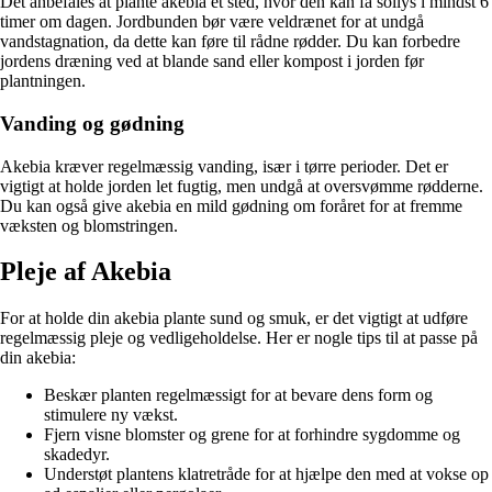
Det anbefales at plante akebia et sted, hvor den kan få sollys i mindst 6
timer om dagen. Jordbunden bør være veldrænet for at undgå
vandstagnation, da dette kan føre til rådne rødder. Du kan forbedre
jordens dræning ved at blande sand eller kompost i jorden før
plantningen.
Vanding og gødning
Akebia kræver regelmæssig vanding, især i tørre perioder. Det er
vigtigt at holde jorden let fugtig, men undgå at oversvømme rødderne.
Du kan også give akebia en mild gødning om foråret for at fremme
væksten og blomstringen.
Pleje af Akebia
For at holde din akebia plante sund og smuk, er det vigtigt at udføre
regelmæssig pleje og vedligeholdelse. Her er nogle tips til at passe på
din akebia:
Beskær planten regelmæssigt for at bevare dens form og
stimulere ny vækst.
Fjern visne blomster og grene for at forhindre sygdomme og
skadedyr.
Understøt plantens klatretråde for at hjælpe den med at vokse op