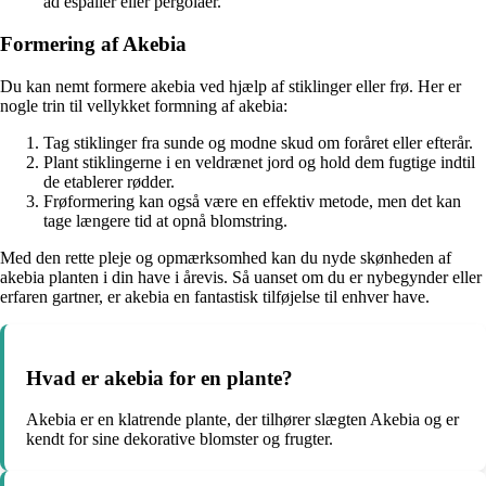
ad espalier eller pergolaer.
Formering af Akebia
Du kan nemt formere akebia ved hjælp af stiklinger eller frø. Her er
nogle trin til vellykket formning af akebia:
Tag stiklinger fra sunde og modne skud om foråret eller efterår.
Plant stiklingerne i en veldrænet jord og hold dem fugtige indtil
de etablerer rødder.
Frøformering kan også være en effektiv metode, men det kan
tage længere tid at opnå blomstring.
Med den rette pleje og opmærksomhed kan du nyde skønheden af
akebia planten i din have i årevis. Så uanset om du er nybegynder eller
erfaren gartner, er akebia en fantastisk tilføjelse til enhver have.
Hvad er akebia for en plante?
Akebia er en klatrende plante, der tilhører slægten Akebia og er
kendt for sine dekorative blomster og frugter.