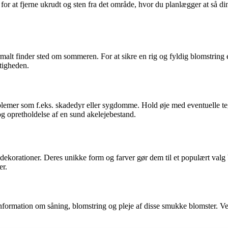
rg for at fjerne ukrudt og sten fra det område, hvor du planlægger at så d
malt finder sted om sommeren. For at sikre en rig og fyldig blomstring er
gtigheden.
lemer som f.eks. skadedyr eller sygdomme. Hold øje med eventuelle tegn
g opretholdelse af en sund akelejebestand.
 dekorationer. Deres unikke form og farver gør dem til et populært val
er.
information om såning, blomstring og pleje af disse smukke blomster. Ved