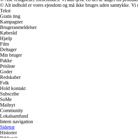
© Alt indhold er vores ejendom og må ikke bruges uden samtykke. Vi mod
Tekst
Gratis ting
Kampagner
Brugeranmeldelser
Køberåd
Hjælp
Film
Deltager
Min bruger
Pakke
Prisliste
Goder
Redskaber
Folk
Hold kontakt
Subscribe
SoMe
Mailnyt
Community
Lokalsamfund
Intern navigation
Sidetræ
Historier