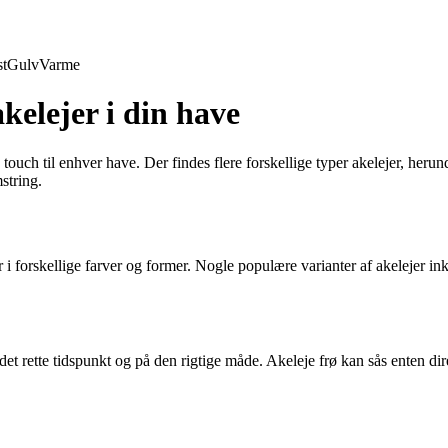
t
Gulv
Varme
kelejer i din have
uch til enhver have. Der findes flere forskellige typer akelejer, herund
string.
forskellige farver og former. Nogle populære varianter af akelejer inklu
et rette tidspunkt og på den rigtige måde. Akeleje frø kan sås enten direk