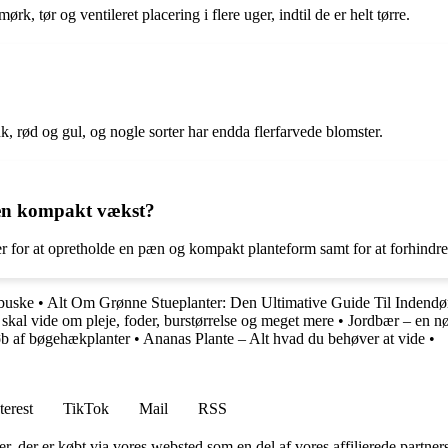
 tør og ventileret placering i flere uger, indtil de er helt tørre.
pink, rød og gul, og nogle sorter har endda flerfarvede blomster.
 en kompakt vækst?
r for at opretholde en pæn og kompakt planteform samt for at forhindre
dbuske
•
Alt Om Grønne Stueplanter: Den Ultimative Guide Til Indendør
kal vide om pleje, foder, burstørrelse og meget mere
•
Jordbær – en nø
øb af bøgehækplanter
•
Ananas Plante – Alt hvad du behøver at vide
•
terest
TikTok
Mail
RSS
ter, der er købt via vores websted som en del af vores affilierede partne