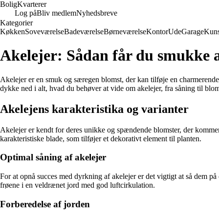
Bolig
Kvarterer
Log på
Bliv medlem
Nyhedsbreve
Kategorier
Køkken
Soveværelse
Badeværelse
Børneværelse
Kontor
Ude
Garage
Kuns
Akelejer: Sådan får du smukke a
Akelejer er en smuk og særegen blomst, der kan tilføje en charmerende to
dykke ned i alt, hvad du behøver at vide om akelejer, fra såning til blom
Akelejens karakteristika og varianter
Akelejer er kendt for deres unikke og spændende blomster, der kommer i 
karakteristiske blade, som tilføjer et dekorativt element til planten.
Optimal såning af akelejer
For at opnå succes med dyrkning af akelejer er det vigtigt at så dem på d
frøene i en veldrænet jord med god luftcirkulation.
Forberedelse af jorden