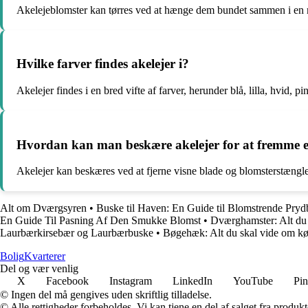
Akelejeblomster kan tørres ved at hænge dem bundet sammen i en mørk,
Hvilke farver findes akelejer i?
Akelejer findes i en bred vifte af farver, herunder blå, lilla, hvid, 
Hvordan kan man beskære akelejer for at fremme
Akelejer kan beskæres ved at fjerne visne blade og blomsterstængle
Alt om Dværgsyren
•
Buske til Haven: En Guide til Blomstrende Pry
En Guide Til Pasning Af Den Smukke Blomst
•
Dværghamster: Alt du s
Laurbærkirsebær og Laurbærbuske
•
Bøgehæk: Alt du skal vide om k
Bolig
Kvarterer
Del og vær venlig
X
Facebook
Instagram
LinkedIn
YouTube
Pin
© Ingen del må gengives uden skriftlig tilladelse.
© Alle rettigheder forbeholdes. Vi kan tjene en del af salget fra produk