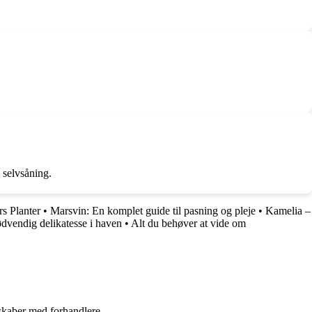
 selvsåning.
s Planter
•
Marsvin: En komplet guide til pasning og pleje
•
Kamelia –
dvendig delikatesse i haven
•
Alt du behøver at vide om
rskaber med forhandlere.