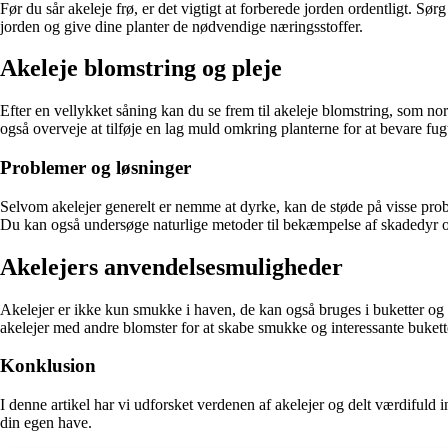
Før du sår akeleje frø, er det vigtigt at forberede jorden ordentligt. Sø
jorden og give dine planter de nødvendige næringsstoffer.
Akeleje blomstring og pleje
Efter en vellykket såning kan du se frem til akeleje blomstring, som nor
også overveje at tilføje en lag muld omkring planterne for at bevare fu
Problemer og løsninger
Selvom akelejer generelt er nemme at dyrke, kan de støde på visse prob
Du kan også undersøge naturlige metoder til bekæmpelse af skadedyr o
Akelejers anvendelsesmuligheder
Akelejer er ikke kun smukke i haven, de kan også bruges i buketter og
akelejer med andre blomster for at skabe smukke og interessante bukett
Konklusion
I denne artikel har vi udforsket verdenen af akelejer og delt værdifuld 
din egen have.