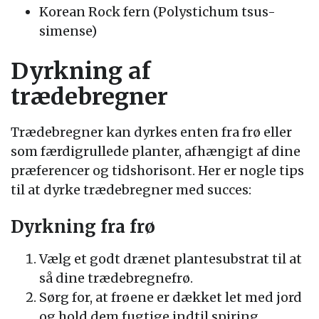
Korean Rock fern (Polystichum tsus-
simense)
Dyrkning af
trædebregner
Trædebregner kan dyrkes enten fra frø eller
som færdigrullede planter, afhængigt af dine
præferencer og tidshorisont. Her er nogle tips
til at dyrke trædebregner med succes:
Dyrkning fra frø
Vælg et godt drænet plantesubstrat til at
så dine trædebregnefrø.
Sørg for, at frøene er dækket let med jord
og hold dem fugtige indtil spiring.