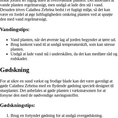
holde jorden let fugtig uden at oversvømme planten. Det anbefales at
vande planten regelmæssigt, men undgå at lade den stå i vand.
Desuden trives Calathea Zebrina bedst i et fugtigt miljø, så det kan
være en fordel at øge luftfugtigheden omkring planten ved at sprøjte
den med vand regelmæssigt.
Vandingstips:
Vand planten, når det øverste lag af jorden begynder at tørre ud.
Brug lunkent vand til at undgå temperaturskift, som kan stresse
planten.
Undgå at lade vand stå i underskålen, da det kan medføre råd og
rodskader.
Gødskning
For at sikre en sund vækst og frodige blade kan det være gavnligt at
gøde Calathea Zebrina med en flydende gødning specielt designet til
stueplanter. Det anbefales at gøde planten i vækstsæsonen for at
forsyne den med de nødvendige næringsstoffer.
Gødskningstips:
Brug en fortyndet gødning for at undgå overgødskning.