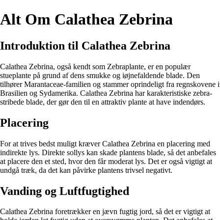
Alt Om Calathea Zebrina
Introduktion til Calathea Zebrina
Calathea Zebrina, også kendt som Zebraplante, er en populær
stueplante på grund af dens smukke og iøjnefaldende blade. Den
tilhører Marantaceae-familien og stammer oprindeligt fra regnskovene i
Brasilien og Sydamerika. Calathea Zebrina har karakteristiske zebra-
stribede blade, der gør den til en attraktiv plante at have indendørs.
Placering
For at trives bedst muligt kræver Calathea Zebrina en placering med
indirekte lys. Direkte sollys kan skade plantens blade, så det anbefales
at placere den et sted, hvor den får moderat lys. Det er også vigtigt at
undgå træk, da det kan påvirke plantens trivsel negativt.
Vanding og Luftfugtighed
Calathea Zebrina foretrækker en jævn fugtig jord, så det er vigtigt at