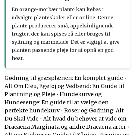
En orange-morbær plante kan købes i
udvalgte planteskoler eller online. Denne
plante producerer små, appelsinlignende
frugter, der kan spises rå eller bruges til
syltning og marmelade. Det er vigtigt at give
planten passende pleje for at opnå en god
høst.
Gødning til græsplænen: En komplet guide
•
Alt Om Efeu, Egeføj og Vedbend: En Guide til
Plantning og Pleje
•
Hundekurve og
Hundesenge: En guide til at vælge den
perfekte hundekurv
•
Roser og Gødning: Alt
Du Skal Vide
•
Alt hvad du behøver at vide om
Dracaena Marginata og andre Dracaena arter
•
Alt om Stokroser: Guide til Såning, Pasning og