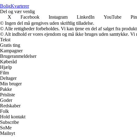
Bolig
Kvarterer
Del og vær venlig
X
Facebook
Instagram
LinkedIn
YouTube
Pin
© Ingen del må gengives uden skriftlig tilladelse.
© Alle rettigheder forbeholdes. Vi kan tjene en del af salget fra produk
© Alt indhold er vores ejendom og må ikke bruges uden samtykke. Vi mod
Tekst
Gratis ting
Kampagner
Brugeranmeldelser
Køberåd
Hjælp
Film
Deltager
Min bruger
Pakke
Prisliste
Goder
Redskaber
Folk
Hold kontakt
Subscribe
SoMe
Mailnyt