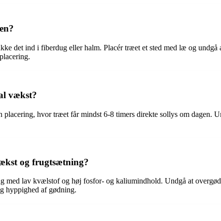
ren?
akke det ind i fiberdug eller halm. Placér træet et sted med læ og undgå 
 placering.
mal vækst?
en placering, hvor træet får mindst 6-8 timers direkte sollys om dagen. 
vækst og frugtsætning?
g med lav kvælstof og høj fosfor- og kaliumindhold. Undgå at overgøde
 og hyppighed af gødning.