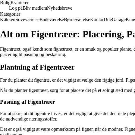
Bolig
Kvarterer
Log på
Bliv medlem
Nyhedsbreve
Kategorier
Køkken
Soveværelse
Badeværelse
Børneværelse
Kontor
Ude
Garage
Kuns
Alt om Figentræer: Placering, P
Figentræet, også kendt som fignetræet, er en smuk og populær plante, de
placering til pasning og beskæring.
Plantning af Figentræer
Før du planter dit figentræ, er det vigtigt at vælge den rigtige jord. Fi
Når du planter figentræet, sørg for at placere det på et solrigt sted med
Pasning af Figentræer
For at sikre, at dit figentræ trives, er det vigtigt at give det den rette 
de nødvendige næringsstoffer.
Det er også vigtigt at være opmærksom på figner, når de modner. Figner
madlavning.