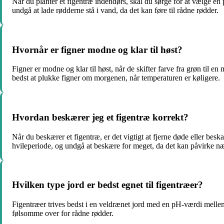
Når du planter et figentræ indendørs, skal du sørge for at vælge e
undgå at lade rødderne stå i vand, da det kan føre til rådne rødder.
Hvornår er figner modne og klar til høst?
Figner er modne og klar til høst, når de skifter farve fra grøn til e
bedst at plukke figner om morgenen, når temperaturen er køligere.
Hvordan beskærer jeg et figentræ korrekt?
Når du beskærer et figentræ, er det vigtigt at fjerne døde eller be
hvileperiode, og undgå at beskære for meget, da det kan påvirke næ
Hvilken type jord er bedst egnet til figentræer?
Figentræer trives bedst i en veldrænet jord med en pH-værdi mellem 
følsomme over for rådne rødder.