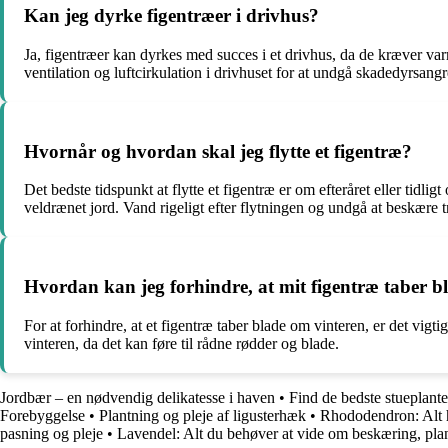
Kan jeg dyrke figentræer i drivhus?
Ja, figentræer kan dyrkes med succes i et drivhus, da de kræver va
ventilation og luftcirkulation i drivhuset for at undgå skadedyrsa
Hvornår og hvordan skal jeg flytte et figentræ?
Det bedste tidspunkt at flytte et figentræ er om efteråret eller tidl
veldrænet jord. Vand rigeligt efter flytningen og undgå at beskære t
Hvordan kan jeg forhindre, at mit figentræ taber b
For at forhindre, at et figentræ taber blade om vinteren, er det vigt
vinteren, da det kan føre til rådne rødder og blade.
Jordbær – en nødvendig delikatesse i haven
•
Find de bedste stueplant
Forebyggelse
•
Plantning og pleje af ligusterhæk
•
Rhododendron: Alt h
pasning og pleje
•
Lavendel: Alt du behøver at vide om beskæring, pla