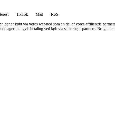
terest
TikTok
Mail
RSS
ter, der er købt via vores websted som en del af vores affilierede partne
tager muligvis betaling ved køb via samarbejdspartnere. Brug uden till