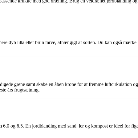
n passende krukke med god dræning. Brug en veldrænet jordblanding og 
n mere dyb lilla eller brun farve, afhængigt af sorten. Du kan også mærk
skadigede grene samt skabe en åben krone for at fremme luftcirkulation 
ste års frugtsætning.
6,0 og 6,5. En jordblanding med sand, ler og kompost er ideel for figen