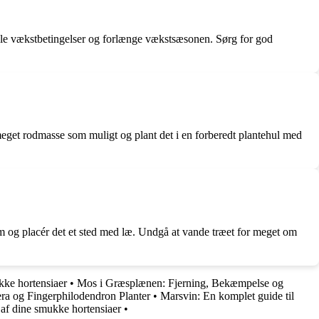
imale vækstbetingelser og forlænge vækstsæsonen. Sørg for god
så meget rodmasse som muligt og plant det i en forberedt plantehul med
halm og placér det et sted med læ. Undgå at vande træet for meget om
kke hortensiaer
•
Mos i Græsplænen: Fjerning, Bekæmpelse og
era og Fingerphilodendron Planter
•
Marsvin: En komplet guide til
 af dine smukke hortensiaer
•