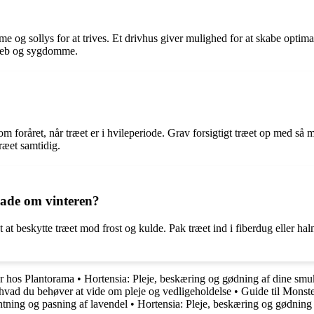
rme og sollys for at trives. Et drivhus giver mulighed for at skabe opt
ngreb og sygdomme.
igt om foråret, når træet er i hvileperiode. Grav forsigtigt træet op med 
ræet samtidig.
lade om vinteren?
igt at beskytte træet mod frost og kulde. Pak træet ind i fiberdug eller 
er hos Plantorama
•
Hortensia: Pleje, beskæring og gødning af dine smu
vad du behøver at vide om pleje og vedligeholdelse
•
Guide til Monst
ntning og pasning af lavendel
•
Hortensia: Pleje, beskæring og gødning