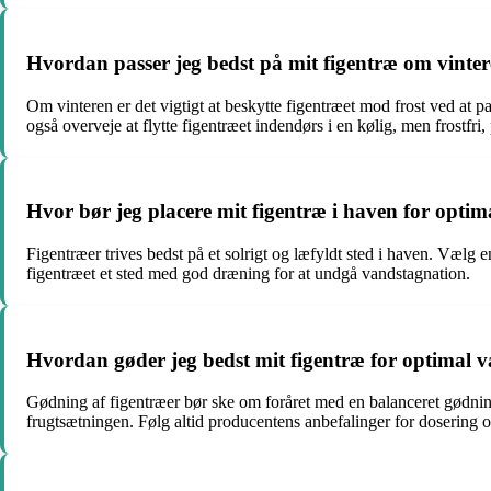
Hvordan passer jeg bedst på mit figentræ om vinte
Om vinteren er det vigtigt at beskytte figentræet mod frost ved at p
også overveje at flytte figentræet indendørs i en kølig, men frostfri,
Hvor bør jeg placere mit figentræ i haven for opti
Figentræer trives bedst på et solrigt og læfyldt sted i haven. Vælg 
figentræet et sted med god dræning for at undgå vandstagnation.
Hvordan gøder jeg bedst mit figentræ for optimal 
Gødning af figentræer bør ske om foråret med en balanceret gødnin
frugtsætningen. Følg altid producentens anbefalinger for dosering