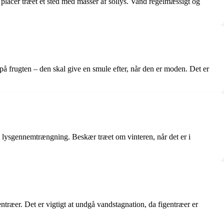
placér træet et sted med masser af sollys. Vand regelmæssigt og
e på frugten – den skal give en smule efter, når den er moden. Det er
og lysgennemtrængning. Beskær træet om vinteren, når det er i
træer. Det er vigtigt at undgå vandstagnation, da figentræer er