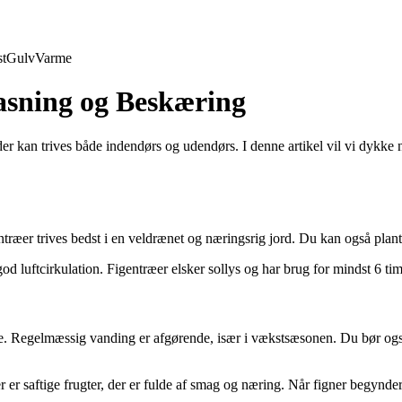
t
Gulv
Varme
asning og Beskæring
r kan trives både indendørs og udendørs. I denne artikel vil vi dykke ne
gentræer trives bedst i en veldrænet og næringsrig jord. Du kan også plant
 god luftcirkulation. Figentræer elsker sollys og har brug for mindst 6 ti
pleje. Regelmæssig vanding er afgørende, især i vækstsæsonen. Du bør også o
 er saftige frugter, der er fulde af smag og næring. Når figner begynd