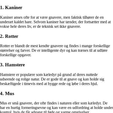
1. Kaniner
Kaniner anses ofte for at være gnavere, men faktisk tilhører de en
underart kaldet hare. Selvom kaniner har tænder, der fortsætter med at
vokse hele deres liv, er de teknisk set ikke gnavere.
2. Rotter
Rotter er blandt de mest kendte gnavere og findes i mange forskellige
størrelser og farver. De er intelligente dyr og kan trænes til at udføre
forskellige opgaver.
3. Hamstere
Hamstere er populære som kæledyr på grund af deres nuttede
udseende og rolige natur. De er gode til at gnave og kan holde sig
beskæftigede i timevis med at bygge rede og løbe i deres hjul.
4. Mus
Mus er små gnavere, der ofte findes i naturen eller som kæledyr. De
har en hurtig formeringsevne og kan være en udfordring at holde under
kontrol, hvis de får adgang til føde og varme omgivelser.