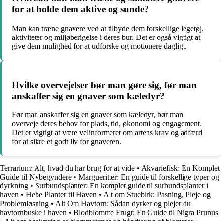
for at holde dem aktive og sunde?
Man kan træne gnavere ved at tilbyde dem forskellige legetøj,
aktiviteter og miljøberigelse i deres bur. Det er også vigtigt at
give dem mulighed for at udforske og motionere dagligt.
Hvilke overvejelser bør man gøre sig, før man
anskaffer sig en gnaver som kæledyr?
Før man anskaffer sig en gnaver som kæledyr, bør man
overveje deres behov for plads, tid, økonomi og engagement.
Det er vigtigt at være velinformeret om artens krav og adfærd
for at sikre et godt liv for gnaveren.
Terrarium: Alt, hvad du har brug for at vide
•
Akvariefisk: En Komplet
Guide til Nybegyndere
•
Margueritter: En guide til forskellige typer og
dyrkning
•
Surbundsplanter: En komplet guide til surbundsplanter i
haven
•
Hebe Planter til Haven
•
Alt om Stuebirk: Pasning, Pleje og
Problemløsning
•
Alt Om Havtorn: Sådan dyrker og plejer du
havtornbuske i haven
•
Blodblomme Frugt: En Guide til Nigra Prunus