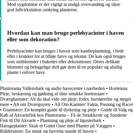
Mod sygdomme er det vigtigt at undgå overvanding og sikre
god luftcirkulation omkring planterne.
Hvordan kan man bruge perlehyacinter i haven
eller som dekoration?
Perlehyacinter kan bruges i haven som kantbeplantning, i bede
eller i krukker for at tilføje farve og tekstur. De kan også bruges
som snitblomster i buketter eller dekorationer. Deres delikate
blomster og behagelige duft gør dem til en populær og alsidig
plante i enhver have.
Plantorama Vallensbæk og andre havecentre i nærheden
•
Hortensia:
Pleje, beskæring og gødning af dine smukke hortensiaer
•
Dværghamster: Alt du skal vide om pleje, foder, burstørrelse og meget
mere
•
Alt om Dværgsyren
•
Alt Om Kaniner: Fakta, Pasning og Racer
•
Grantræer: En komplet guide til dyrkning og pleje
•
Guide til Valg og
Køb af Akvariefisk hos Plantorama – Få de Smukkeste og Sundeste
Fisk til Dit Akvarie
•
Plantning og pleje af ligusterhæk
•
Hængeplanter: Skab et Grønt Oase med Planter på Væggen
•
Ridderspore: En smuk og farverig staude til haven
•