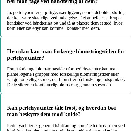
bør man tage ved håndtering af dem?
Ja, perlehyacinter er giftige, især løgene, som indeholder stoffer,
der kan være skadelige ved indtagelse. Det anbefales at bruge
handsker ved håndtering og undgå at placere dem et sted, hvor
børn eller kæledyr kan komme i kontakt med dem.
Hvordan kan man forlænge blomstringstiden for
perlehyacinter?
For at forlænge blomstringstiden for perlehyacinter kan man
plante løgene i grupper med forskellige blomstringstider eller
vælge forskellige sorter, der blomstrer på forskellige tidspunkter.
Dette sikrer en kontinuerlig blomstring gennem sæsonen.
Kan perlehyacinter tåle frost, og hvordan bør
man beskytte dem mod kulde?
Perlehyacinter er generelt hårdføre og kan tåle let frost, men ved
hård frost kan det være en god idé at dække dem med et lag