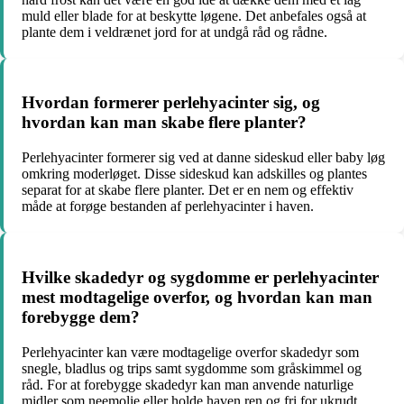
muld eller blade for at beskytte løgene. Det anbefales også at
plante dem i veldrænet jord for at undgå råd og rådne.
Hvordan formerer perlehyacinter sig, og
hvordan kan man skabe flere planter?
Perlehyacinter formerer sig ved at danne sideskud eller baby løg
omkring moderløget. Disse sideskud kan adskilles og plantes
separat for at skabe flere planter. Det er en nem og effektiv
måde at forøge bestanden af perlehyacinter i haven.
Hvilke skadedyr og sygdomme er perlehyacinter
mest modtagelige overfor, og hvordan kan man
forebygge dem?
Perlehyacinter kan være modtagelige overfor skadedyr som
snegle, bladlus og trips samt sygdomme som gråskimmel og
råd. For at forebygge skadedyr kan man anvende naturlige
midler som neemolie eller holde haven ren og fri for ukrudt.