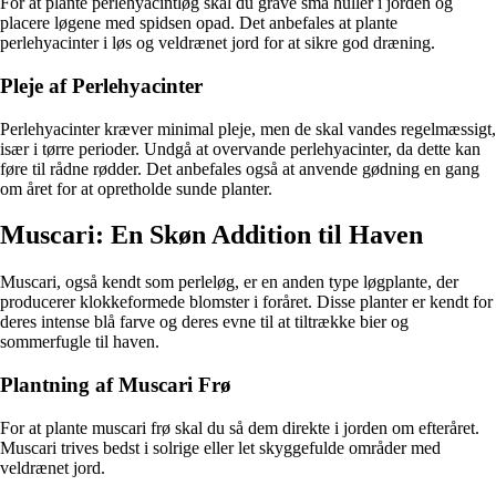
For at plante perlehyacintløg skal du grave små huller i jorden og
placere løgene med spidsen opad. Det anbefales at plante
perlehyacinter i løs og veldrænet jord for at sikre god dræning.
Pleje af Perlehyacinter
Perlehyacinter kræver minimal pleje, men de skal vandes regelmæssigt,
især i tørre perioder. Undgå at overvande perlehyacinter, da dette kan
føre til rådne rødder. Det anbefales også at anvende gødning en gang
om året for at opretholde sunde planter.
Muscari: En Skøn Addition til Haven
Muscari, også kendt som perleløg, er en anden type løgplante, der
producerer klokkeformede blomster i foråret. Disse planter er kendt for
deres intense blå farve og deres evne til at tiltrække bier og
sommerfugle til haven.
Plantning af Muscari Frø
For at plante muscari frø skal du så dem direkte i jorden om efteråret.
Muscari trives bedst i solrige eller let skyggefulde områder med
veldrænet jord.