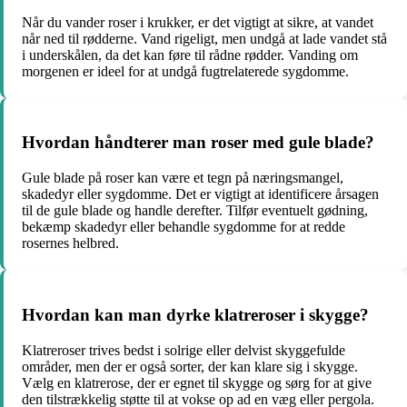
Når du vander roser i krukker, er det vigtigt at sikre, at vandet
når ned til rødderne. Vand rigeligt, men undgå at lade vandet stå
i underskålen, da det kan føre til rådne rødder. Vanding om
morgenen er ideel for at undgå fugtrelaterede sygdomme.
Hvordan håndterer man roser med gule blade?
Gule blade på roser kan være et tegn på næringsmangel,
skadedyr eller sygdomme. Det er vigtigt at identificere årsagen
til de gule blade og handle derefter. Tilfør eventuelt gødning,
bekæmp skadedyr eller behandle sygdomme for at redde
rosernes helbred.
Hvordan kan man dyrke klatreroser i skygge?
Klatreroser trives bedst i solrige eller delvist skyggefulde
områder, men der er også sorter, der kan klare sig i skygge.
Vælg en klatrerose, der er egnet til skygge og sørg for at give
den tilstrækkelig støtte til at vokse op ad en væg eller pergola.