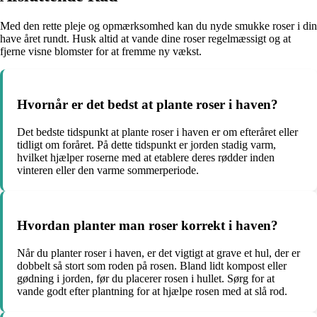
Med den rette pleje og opmærksomhed kan du nyde smukke roser i din
have året rundt. Husk altid at vande dine roser regelmæssigt og at
fjerne visne blomster for at fremme ny vækst.
Hvornår er det bedst at plante roser i haven?
Det bedste tidspunkt at plante roser i haven er om efteråret eller
tidligt om foråret. På dette tidspunkt er jorden stadig varm,
hvilket hjælper roserne med at etablere deres rødder inden
vinteren eller den varme sommerperiode.
Hvordan planter man roser korrekt i haven?
Når du planter roser i haven, er det vigtigt at grave et hul, der er
dobbelt så stort som roden på rosen. Bland lidt kompost eller
gødning i jorden, før du placerer rosen i hullet. Sørg for at
vande godt efter plantning for at hjælpe rosen med at slå rod.