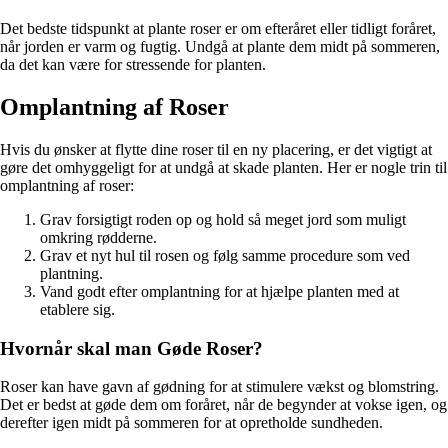
Det bedste tidspunkt at plante roser er om efteråret eller tidligt foråret,
når jorden er varm og fugtig. Undgå at plante dem midt på sommeren,
da det kan være for stressende for planten.
Omplantning af Roser
Hvis du ønsker at flytte dine roser til en ny placering, er det vigtigt at
gøre det omhyggeligt for at undgå at skade planten. Her er nogle trin til
omplantning af roser:
Grav forsigtigt roden op og hold så meget jord som muligt
omkring rødderne.
Grav et nyt hul til rosen og følg samme procedure som ved
plantning.
Vand godt efter omplantning for at hjælpe planten med at
etablere sig.
Hvornår skal man Gøde Roser?
Roser kan have gavn af gødning for at stimulere vækst og blomstring.
Det er bedst at gøde dem om foråret, når de begynder at vokse igen, og
derefter igen midt på sommeren for at opretholde sundheden.