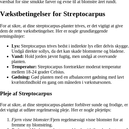
værdsat for sine smukke farver og evne til at blomstre året rundt.
Vækstbetingelser for Streptocarpus
For at sikre, at dine streptocarpus-planter trives, er det vigtigt at give
dem de rette vækstbetingelser. Her er nogle grundlæggende
retningslinjer:
Lys:
Streptocarpus trives bedst i indirekte lys eller delvis skygge.
Undgå direkte sollys, da det kan skade blomsterne og bladene.
Vand:
Hold jorden jævnt fugtig, men undgå at overvande
planten.
Temperatur:
Streptocarpus foretrækker moderat temperatur
mellem 18-24 grader Celsius.
Gødning:
Gød planten med en afbalanceret gødning med lavt
kvælstofindhold en gang om måneden i vækstsæsonen.
Pleje af Streptocarpus
For at sikre, at dine streptocarpus-planter forbliver sunde og frodige, er
det vigtigt at udføre regelmæssig pleje. Her er nogle plejetips:
Fjern visne blomster:
Fjern regelmæssigt visne blomster for at
fremme ny blomstring.