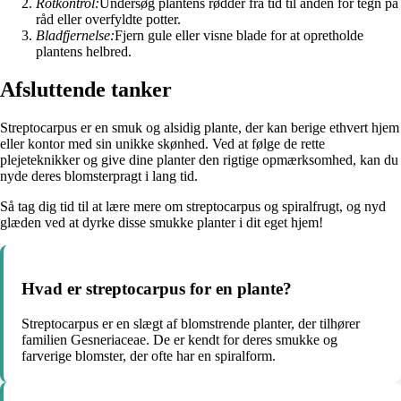
Rotkontrol:
Undersøg plantens rødder fra tid til anden for tegn på
råd eller overfyldte potter.
Bladfjernelse:
Fjern gule eller visne blade for at opretholde
plantens helbred.
Afsluttende tanker
Streptocarpus er en smuk og alsidig plante, der kan berige ethvert hjem
eller kontor med sin unikke skønhed. Ved at følge de rette
plejeteknikker og give dine planter den rigtige opmærksomhed, kan du
nyde deres blomsterpragt i lang tid.
Så tag dig tid til at lære mere om streptocarpus og spiralfrugt, og nyd
glæden ved at dyrke disse smukke planter i dit eget hjem!
Hvad er streptocarpus for en plante?
Streptocarpus er en slægt af blomstrende planter, der tilhører
familien Gesneriaceae. De er kendt for deres smukke og
farverige blomster, der ofte har en spiralform.