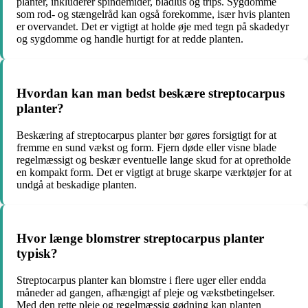
planter, inkluderer spindemider, bladlus og trips. Sygdomme
som rod- og stængelråd kan også forekomme, især hvis planten
er overvandet. Det er vigtigt at holde øje med tegn på skadedyr
og sygdomme og handle hurtigt for at redde planten.
Hvordan kan man bedst beskære streptocarpus
planter?
Beskæring af streptocarpus planter bør gøres forsigtigt for at
fremme en sund vækst og form. Fjern døde eller visne blade
regelmæssigt og beskær eventuelle lange skud for at opretholde
en kompakt form. Det er vigtigt at bruge skarpe værktøjer for at
undgå at beskadige planten.
Hvor længe blomstrer streptocarpus planter
typisk?
Streptocarpus planter kan blomstre i flere uger eller endda
måneder ad gangen, afhængigt af pleje og vækstbetingelser.
Med den rette pleje og regelmæssig gødning kan planten