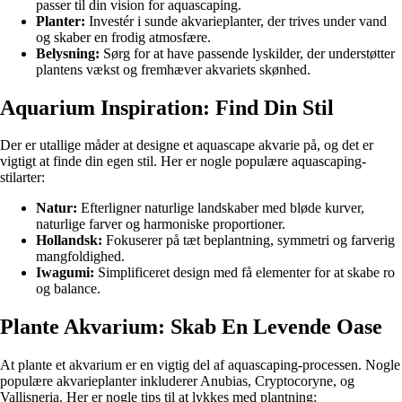
passer til din vision for aquascaping.
Planter:
Investér i sunde akvarieplanter, der trives under vand
og skaber en frodig atmosfære.
Belysning:
Sørg for at have passende lyskilder, der understøtter
plantens vækst og fremhæver akvariets skønhed.
Aquarium Inspiration: Find Din Stil
Der er utallige måder at designe et aquascape akvarie på, og det er
vigtigt at finde din egen stil. Her er nogle populære aquascaping-
stilarter:
Natur:
Efterligner naturlige landskaber med bløde kurver,
naturlige farver og harmoniske proportioner.
Hollandsk:
Fokuserer på tæt beplantning, symmetri og farverig
mangfoldighed.
Iwagumi:
Simplificeret design med få elementer for at skabe ro
og balance.
Plante Akvarium: Skab En Levende Oase
At plante et akvarium er en vigtig del af aquascaping-processen. Nogle
populære akvarieplanter inkluderer Anubias, Cryptocoryne, og
Vallisneria. Her er nogle tips til at lykkes med plantning: