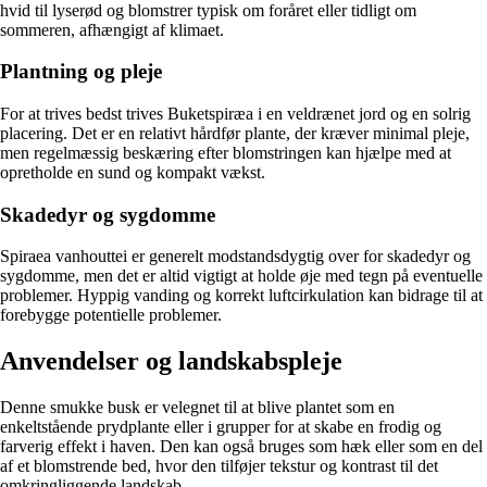
hvid til lyserød og blomstrer typisk om foråret eller tidligt om
sommeren, afhængigt af klimaet.
Plantning og pleje
For at trives bedst trives Buketspiræa i en veldrænet jord og en solrig
placering. Det er en relativt hårdfør plante, der kræver minimal pleje,
men regelmæssig beskæring efter blomstringen kan hjælpe med at
opretholde en sund og kompakt vækst.
Skadedyr og sygdomme
Spiraea vanhouttei er generelt modstandsdygtig over for skadedyr og
sygdomme, men det er altid vigtigt at holde øje med tegn på eventuelle
problemer. Hyppig vanding og korrekt luftcirkulation kan bidrage til at
forebygge potentielle problemer.
Anvendelser og landskabspleje
Denne smukke busk er velegnet til at blive plantet som en
enkeltstående prydplante eller i grupper for at skabe en frodig og
farverig effekt i haven. Den kan også bruges som hæk eller som en del
af et blomstrende bed, hvor den tilføjer tekstur og kontrast til det
omkringliggende landskab.