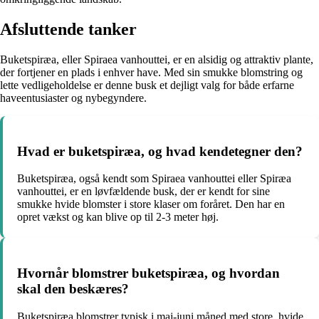
Afsluttende tanker
Buketspiræa, eller Spiraea vanhouttei, er en alsidig og attraktiv plante,
der fortjener en plads i enhver have. Med sin smukke blomstring og
lette vedligeholdelse er denne busk et dejligt valg for både erfarne
haveentusiaster og nybegyndere.
Hvad er buketspiræa, og hvad kendetegner den?
Buketspiræa, også kendt som Spiraea vanhouttei eller Spiræa
vanhouttei, er en løvfældende busk, der er kendt for sine
smukke hvide blomster i store klaser om foråret. Den har en
opret vækst og kan blive op til 2-3 meter høj.
Hvornår blomstrer buketspiræa, og hvordan
skal den beskæres?
Buketspiræa blomstrer typisk i maj-juni måned med store, hvide