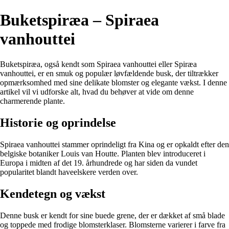
Buketspiræa – Spiraea
vanhouttei
Buketspiræa, også kendt som Spiraea vanhouttei eller Spiræa
vanhouttei, er en smuk og populær løvfældende busk, der tiltrækker
opmærksomhed med sine delikate blomster og elegante vækst. I denne
artikel vil vi udforske alt, hvad du behøver at vide om denne
charmerende plante.
Historie og oprindelse
Spiraea vanhouttei stammer oprindeligt fra Kina og er opkaldt efter den
belgiske botaniker Louis van Houtte. Planten blev introduceret i
Europa i midten af det 19. århundrede og har siden da vundet
popularitet blandt haveelskere verden over.
Kendetegn og vækst
Denne busk er kendt for sine buede grene, der er dækket af små blade
og toppede med frodige blomsterklaser. Blomsterne varierer i farve fra