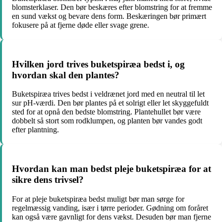
blomsterklaser. Den bør beskæres efter blomstring for at fremme
en sund vækst og bevare dens form. Beskæringen bør primært
fokusere på at fjerne døde eller svage grene.
Hvilken jord trives buketspiræa bedst i, og
hvordan skal den plantes?
Buketspiræa trives bedst i veldrænet jord med en neutral til let
sur pH-værdi. Den bør plantes på et solrigt eller let skyggefuldt
sted for at opnå den bedste blomstring. Plantehullet bør være
dobbelt så stort som rodklumpen, og planten bør vandes godt
efter plantning.
Hvordan kan man bedst pleje buketspiræa for at
sikre dens trivsel?
For at pleje buketspiræa bedst muligt bør man sørge for
regelmæssig vanding, især i tørre perioder. Gødning om foråret
kan også være gavnligt for dens vækst. Desuden bør man fjerne