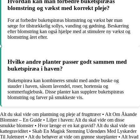
Hvordan kan man forbedre buketspiræas
blomstring og vækst med korrekt pleje?
For at forbedre buketspiræas blomstring og vækst bør man
sørge for tilstrækkelig sollys, vanding og gødning. Beskæring
efter blomstring kan også hjælpe med at stimulere ny vækst og
blomstring året efter.
Hvilke andre planter passer godt sammen med
buketspiræa i haven?
Buketspiræa kan kombineres smukt med andre buske og
stauder i haven, såsom lavendel, roser, hortensia og
sommerfuglebusk. Disse planter kan supplere buketspiræas
blomstring og farver på smukkeste vis.
Alt du skal vide om plantning og pleje af frugttræer
•
Alt Om Åkande
Blomster – En Guide
•
Liljer i haven: Alt du skal vide om disse
smukke blomster
•
Hvor længe er en kat gravid? Alt du skal vide om
kattegraviditet
•
Skab En Magisk Stemning Udendørs Med Lyskæder
Til Juletræet
•
Alt du behøver at vide om grønne stueplanter
•
Alt hvad