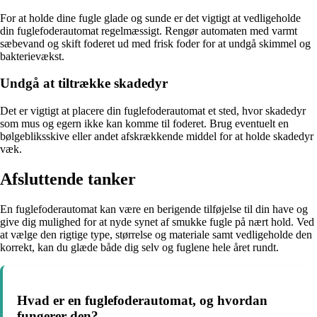
For at holde dine fugle glade og sunde er det vigtigt at vedligeholde
din fuglefoderautomat regelmæssigt. Rengør automaten med varmt
sæbevand og skift foderet ud med frisk foder for at undgå skimmel og
bakterievækst.
Undgå at tiltrække skadedyr
Det er vigtigt at placere din fuglefoderautomat et sted, hvor skadedyr
som mus og egern ikke kan komme til foderet. Brug eventuelt en
bølgebliksskive eller andet afskrækkende middel for at holde skadedyr
væk.
Afsluttende tanker
En fuglefoderautomat kan være en berigende tilføjelse til din have og
give dig mulighed for at nyde synet af smukke fugle på nært hold. Ved
at vælge den rigtige type, størrelse og materiale samt vedligeholde den
korrekt, kan du glæde både dig selv og fuglene hele året rundt.
Hvad er en fuglefoderautomat, og hvordan
fungerer den?