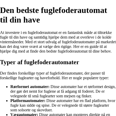
Den bedste fuglefoderautomat
til din have
At investere i en fuglefoderautomat er en fantastisk måde at tiltrække
fugle til din have og samtidig hjælpe dem med at overleve i de kolde
vintermåneder. Med et stort udvalg af fuglefoderautomater på markedet
kan det dog være svært at vælge den rigtige. Her er en guide til at
hjælpe dig med at finde den bedste fuglefoderautomat til dine behov.
Typer af fuglefoderautomater
Der findes forskellige typer af fuglefoderautomater, der passer til
forskellige fuglearter og haveforhold. Her er nogle populære typer:
Rørformet automater:
Disse automater har et rørformet design,
der gør det nemt for fuglene at få adgang til foderet. De er
velegnede til små fuglearter som mejsen og finker.
Platformautomater:
Disse automater har en flad platform, hvor
fugle kan sidde og spise. De er velegnede til større fuglearter
som solsorte og skovduer.
Vægautomater:
Disse automater kan monteres direkte på en