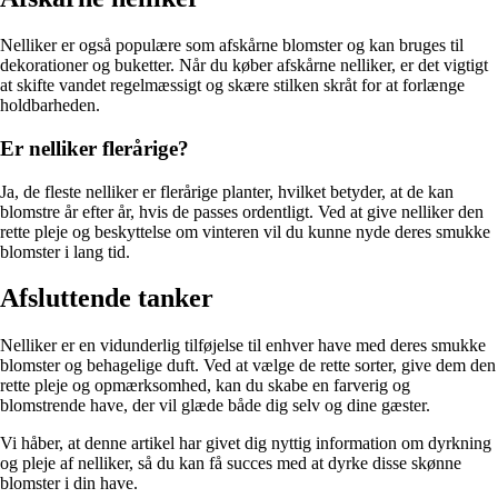
Nelliker er også populære som afskårne blomster og kan bruges til
dekorationer og buketter. Når du køber afskårne nelliker, er det vigtigt
at skifte vandet regelmæssigt og skære stilken skråt for at forlænge
holdbarheden.
Er nelliker flerårige?
Ja, de fleste nelliker er flerårige planter, hvilket betyder, at de kan
blomstre år efter år, hvis de passes ordentligt. Ved at give nelliker den
rette pleje og beskyttelse om vinteren vil du kunne nyde deres smukke
blomster i lang tid.
Afsluttende tanker
Nelliker er en vidunderlig tilføjelse til enhver have med deres smukke
blomster og behagelige duft. Ved at vælge de rette sorter, give dem den
rette pleje og opmærksomhed, kan du skabe en farverig og
blomstrende have, der vil glæde både dig selv og dine gæster.
Vi håber, at denne artikel har givet dig nyttig information om dyrkning
og pleje af nelliker, så du kan få succes med at dyrke disse skønne
blomster i din have.