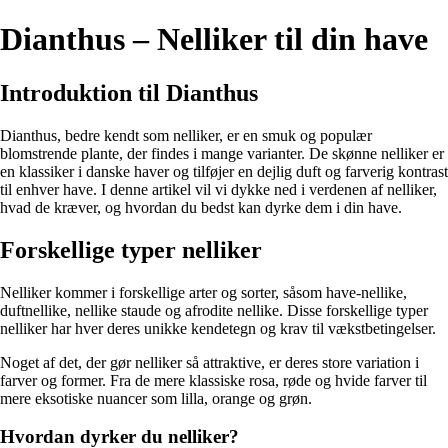
Dianthus – Nelliker til din have
Introduktion til Dianthus
Dianthus, bedre kendt som nelliker, er en smuk og populær
blomstrende plante, der findes i mange varianter. De skønne nelliker er
en klassiker i danske haver og tilføjer en dejlig duft og farverig kontrast
til enhver have. I denne artikel vil vi dykke ned i verdenen af nelliker,
hvad de kræver, og hvordan du bedst kan dyrke dem i din have.
Forskellige typer nelliker
Nelliker kommer i forskellige arter og sorter, såsom have-nellike,
duftnellike, nellike staude og afrodite nellike. Disse forskellige typer
nelliker har hver deres unikke kendetegn og krav til vækstbetingelser.
Noget af det, der gør nelliker så attraktive, er deres store variation i
farver og former. Fra de mere klassiske rosa, røde og hvide farver til
mere eksotiske nuancer som lilla, orange og grøn.
Hvordan dyrker du nelliker?