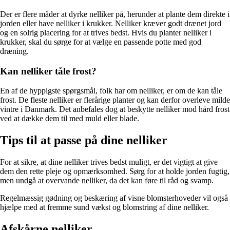
Der er flere måder at dyrke nelliker på, herunder at plante dem direkte i
jorden eller have nelliker i krukker. Nelliker kræver godt drænet jord
og en solrig placering for at trives bedst. Hvis du planter nelliker i
krukker, skal du sørge for at vælge en passende potte med god
dræning.
Kan nelliker tåle frost?
En af de hyppigste spørgsmål, folk har om nelliker, er om de kan tåle
frost. De fleste nelliker er flerårige planter og kan derfor overleve milde
vintre i Danmark. Det anbefales dog at beskytte nelliker mod hård frost
ved at dække dem til med muld eller blade.
Tips til at passe på dine nelliker
For at sikre, at dine nelliker trives bedst muligt, er det vigtigt at give
dem den rette pleje og opmærksomhed. Sørg for at holde jorden fugtig,
men undgå at overvande nelliker, da det kan føre til råd og svamp.
Regelmæssig gødning og beskæring af visne blomsterhoveder vil også
hjælpe med at fremme sund vækst og blomstring af dine nelliker.
Afskårne nelliker