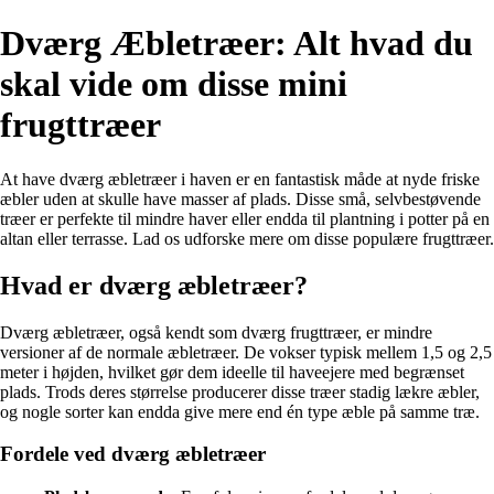
Dværg Æbletræer: Alt hvad du
skal vide om disse mini
frugttræer
At have dværg æbletræer i haven er en fantastisk måde at nyde friske
æbler uden at skulle have masser af plads. Disse små, selvbestøvende
træer er perfekte til mindre haver eller endda til plantning i potter på en
altan eller terrasse. Lad os udforske mere om disse populære frugttræer.
Hvad er dværg æbletræer?
Dværg æbletræer, også kendt som dværg frugttræer, er mindre
versioner af de normale æbletræer. De vokser typisk mellem 1,5 og 2,5
meter i højden, hvilket gør dem ideelle til haveejere med begrænset
plads. Trods deres størrelse producerer disse træer stadig lækre æbler,
og nogle sorter kan endda give mere end én type æble på samme træ.
Fordele ved dværg æbletræer