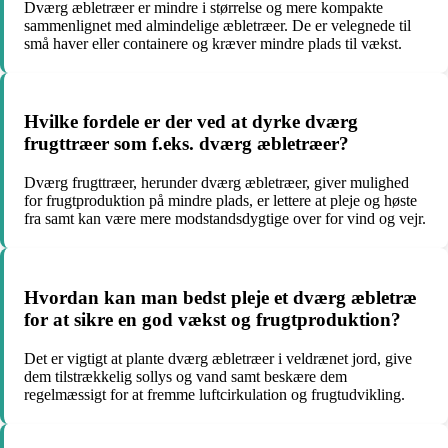
Dværg æbletræer er mindre i størrelse og mere kompakte
sammenlignet med almindelige æbletræer. De er velegnede til
små haver eller containere og kræver mindre plads til vækst.
Hvilke fordele er der ved at dyrke dværg
frugttræer som f.eks. dværg æbletræer?
Dværg frugttræer, herunder dværg æbletræer, giver mulighed
for frugtproduktion på mindre plads, er lettere at pleje og høste
fra samt kan være mere modstandsdygtige over for vind og vejr.
Hvordan kan man bedst pleje et dværg æbletræ
for at sikre en god vækst og frugtproduktion?
Det er vigtigt at plante dværg æbletræer i veldrænet jord, give
dem tilstrækkelig sollys og vand samt beskære dem
regelmæssigt for at fremme luftcirkulation og frugtudvikling.