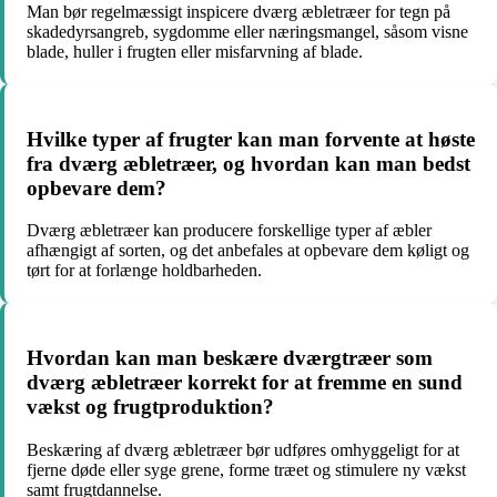
Man bør regelmæssigt inspicere dværg æbletræer for tegn på
skadedyrsangreb, sygdomme eller næringsmangel, såsom visne
blade, huller i frugten eller misfarvning af blade.
Hvilke typer af frugter kan man forvente at høste
fra dværg æbletræer, og hvordan kan man bedst
opbevare dem?
Dværg æbletræer kan producere forskellige typer af æbler
afhængigt af sorten, og det anbefales at opbevare dem køligt og
tørt for at forlænge holdbarheden.
Hvordan kan man beskære dværgtræer som
dværg æbletræer korrekt for at fremme en sund
vækst og frugtproduktion?
Beskæring af dværg æbletræer bør udføres omhyggeligt for at
fjerne døde eller syge grene, forme træet og stimulere ny vækst
samt frugtdannelse.