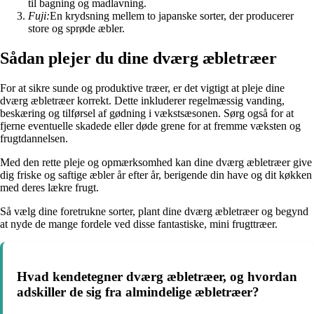
til bagning og madlavning.
Fuji:
En krydsning mellem to japanske sorter, der producerer
store og sprøde æbler.
Sådan plejer du dine dværg æbletræer
For at sikre sunde og produktive træer, er det vigtigt at pleje dine
dværg æbletræer korrekt. Dette inkluderer regelmæssig vanding,
beskæring og tilførsel af gødning i vækstsæsonen. Sørg også for at
fjerne eventuelle skadede eller døde grene for at fremme væksten og
frugtdannelsen.
Med den rette pleje og opmærksomhed kan dine dværg æbletræer give
dig friske og saftige æbler år efter år, berigende din have og dit køkken
med deres lækre frugt.
Så vælg dine foretrukne sorter, plant dine dværg æbletræer og begynd
at nyde de mange fordele ved disse fantastiske, mini frugttræer.
Hvad kendetegner dværg æbletræer, og hvordan
adskiller de sig fra almindelige æbletræer?