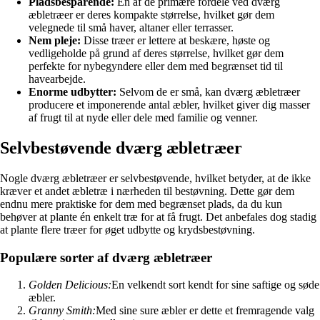
Pladsbesparende:
En af de primære fordele ved dværg
æbletræer er deres kompakte størrelse, hvilket gør dem
velegnede til små haver, altaner eller terrasser.
Nem pleje:
Disse træer er lettere at beskære, høste og
vedligeholde på grund af deres størrelse, hvilket gør dem
perfekte for nybegyndere eller dem med begrænset tid til
havearbejde.
Enorme udbytter:
Selvom de er små, kan dværg æbletræer
producere et imponerende antal æbler, hvilket giver dig masser
af frugt til at nyde eller dele med familie og venner.
Selvbestøvende dværg æbletræer
Nogle dværg æbletræer er selvbestøvende, hvilket betyder, at de ikke
kræver et andet æbletræ i nærheden til bestøvning. Dette gør dem
endnu mere praktiske for dem med begrænset plads, da du kun
behøver at plante én enkelt træ for at få frugt. Det anbefales dog stadig
at plante flere træer for øget udbytte og krydsbestøvning.
Populære sorter af dværg æbletræer
Golden Delicious:
En velkendt sort kendt for sine saftige og søde
æbler.
Granny Smith:
Med sine sure æbler er dette et fremragende valg