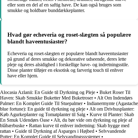
eller som en del af en saftig have. De kan også bruges som
smukke og holdbare bunddækkeplanter.
Hvad gør echeveria og roset-slægten så populære
blandt haveentusiaster?
Echeveria og roset-slægten er populære blandt haveentusiaster
på grund af deres smukke og dekorative udseende, deres lette
pleje og deres alsidighed i forskellige have- og indretningsstile.
Disse planter tilføjer en eksotisk og farverig touch til enhver
have eller hjem.
Alocasia Azlanii: En Guide til Dyrkning og Pleje
•
Buket Roser Til
Haven: Skab Smukke Buketter Med Buketroser
•
Alt Om Indendørs
Palmer: En Komplet Guide Til Stuepalmer
•
Indianermynte (Agastache
blue fortune): En guide til dyrkning og pleje
•
Alt om Drivhusplanter:
Køb Agurkeplanter og Tomatplanter til Salg
•
Kurve til Planter: Skab
En Smuk Udendørs Oase
•
Alt, du bør vide om dyrkning og pleje af
blåbærbuske
•
Rattan kurve til enhver indretning: Skab hygge med
rattan
•
Guide til Dyrkning af Asparges i Højbed
•
Selvvandende
Potter: En Komplet Guide til Selvvandingssystemer
•