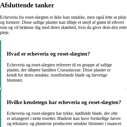
Afsluttende tanker
Echeveria fra roset-slægten er ikke kun smukke, men også lette at pleje
og formere. Disse saftige planter kan tilføje et strejf af grønt til ethvert
rum og vil belønne dig med deres skønhed, hvis du giver dem den rette
pleje.
Hvad er echeveria og roset-slægten?
Echeveria og roset-slægten refererer til en gruppe af saftige
planter, der tilhører familien Crassulaceae. Disse planter er
kendt for deres smukke, rosetformede blade og farverige
blomster.
Hvilke kendetegn har echeveria og roset-slægten?
Echeveria og roset-slægten har tykke, kødfulde blade, der ofte
er arrangeret i tætte rosetter. Bladene kan have forskellige farver
og teksturer, og planterne producerer smukke blomster i nuancer