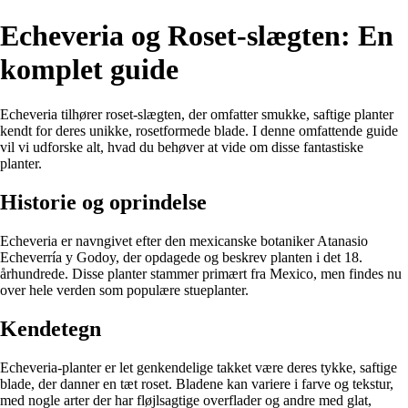
Echeveria og Roset-slægten: En
komplet guide
Echeveria tilhører roset-slægten, der omfatter smukke, saftige planter
kendt for deres unikke, rosetformede blade. I denne omfattende guide
vil vi udforske alt, hvad du behøver at vide om disse fantastiske
planter.
Historie og oprindelse
Echeveria er navngivet efter den mexicanske botaniker Atanasio
Echeverría y Godoy, der opdagede og beskrev planten i det 18.
århundrede. Disse planter stammer primært fra Mexico, men findes nu
over hele verden som populære stueplanter.
Kendetegn
Echeveria-planter er let genkendelige takket være deres tykke, saftige
blade, der danner en tæt roset. Bladene kan variere i farve og tekstur,
med nogle arter der har fløjlsagtige overflader og andre med glat,