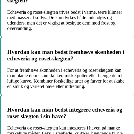
slægten?
Echeveria og roset-slægten trives bedst i varme, tørre klimaer
med masser af sollys. De kan dyrkes både indendørs og
udendørs, men det er vigtigt at beskytte dem mod frost og
overvanding.
Hvordan kan man bedst fremhæve skønheden i
echeveria og roset-slægten?
For at fremhæve skønheden i echeveria og roset-slægten kan
man plante dem i smukke keramiske potter eller hænge dem i
luftige kurve. Kombiner forskellige arter og farver for at skabe
en smuk og varieret have eller indretning.
Hvordan kan man bedst integrere echeveria og
roset-slægten i sin have?
Echeveria og roset-slægten kan integreres i haven på mange
forskellige måder, f.eks. i stenbede, krukker, hængende kurve