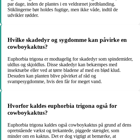
par dage, inden de plantes i en veldrænet jordblanding.
Stiklingerne bør holdes fugtige, men ikke våde, indtil de
udvikler rødder.
Hvilke skadedyr og sygdomme kan påvirke en
cowboykaktus?
Euphorbia trigona er modtagelig for skadedyr som spindemider,
uldlus og skjoldlus. Disse skadedyr kan bekæmpes med
insektsæbe eller ved at tørre bladene af med en blød klud.
Desuden kan planten blive påvirket af råd og
svampesygdomme, hvis den får for meget vand.
Hvorfor kaldes euphorbia trigona også for
cowboykaktus?
Euphorbia trigona kaldes også cowboykaktus på grund af dens
opretstående vækst og trekantede, piggede stængler, som
minder om en kaktus. Det er dog vigtigt at bemærke, at