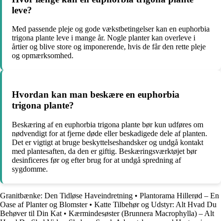
leve?
Med passende pleje og gode vækstbetingelser kan en euphorbia
trigona plante leve i mange år. Nogle planter kan overleve i
årtier og blive store og imponerende, hvis de får den rette pleje
og opmærksomhed.
Hvordan kan man beskære en euphorbia
trigona plante?
Beskæring af en euphorbia trigona plante bør kun udføres om
nødvendigt for at fjerne døde eller beskadigede dele af planten.
Det er vigtigt at bruge beskyttelseshandsker og undgå kontakt
med plantesaften, da den er giftig. Beskæringsværktøjet bør
desinficeres før og efter brug for at undgå spredning af
sygdomme.
Granitbænke: Den Tidløse Haveindretning
•
Plantorama Hillerød – En
Oase af Planter og Blomster
•
Katte Tilbehør og Udstyr: Alt Hvad Du
Behøver til Din Kat
•
Kærmindesøster (Brunnera Macrophylla) – Alt