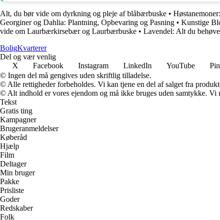
Alt, du bør vide om dyrkning og pleje af blåbærbuske
•
Høstanemoner: 
Georginer og Dahlia: Plantning, Opbevaring og Pasning
•
Kunstige Blo
vide om Laurbærkirsebær og Laurbærbuske
•
Lavendel: Alt du behøver
Bolig
Kvarterer
Del og vær venlig
X
Facebook
Instagram
LinkedIn
YouTube
Pin
© Ingen del må gengives uden skriftlig tilladelse.
© Alle rettigheder forbeholdes. Vi kan tjene en del af salget fra produk
© Alt indhold er vores ejendom og må ikke bruges uden samtykke. Vi mod
Tekst
Gratis ting
Kampagner
Brugeranmeldelser
Køberåd
Hjælp
Film
Deltager
Min bruger
Pakke
Prisliste
Goder
Redskaber
Folk