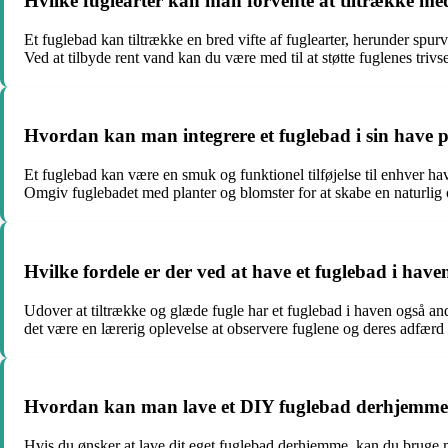
Hvilke fuglearter kan man forvente at tiltrække me
Et fuglebad kan tiltrække en bred vifte af fuglearter, herunder spur
Ved at tilbyde rent vand kan du være med til at støtte fuglenes trivs
Hvordan kan man integrere et fuglebad i sin have 
Et fuglebad kan være en smuk og funktionel tilføjelse til enhver ha
Omgiv fuglebadet med planter og blomster for at skabe en naturli
Hvilke fordele er der ved at have et fuglebad i have
Udover at tiltrække og glæde fugle har et fuglebad i haven også a
det være en lærerig oplevelse at observere fuglene og deres adfærd 
Hvordan kan man lave et DIY fuglebad derhjemm
Hvis du ønsker at lave dit eget fuglebad derhjemme, kan du bruge mat