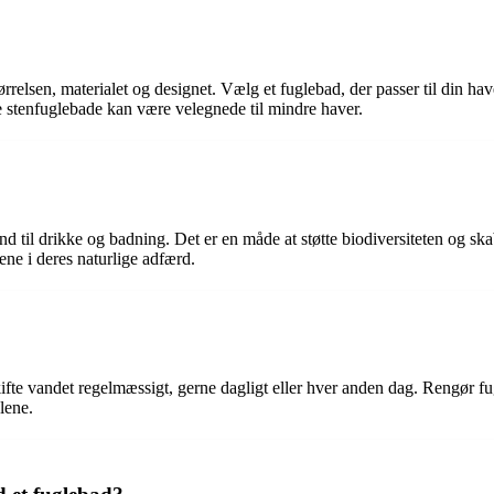
ørrelsen, materialet og designet. Vælg et fuglebad, der passer til din hav
 stenfuglebade kan være velegnede til mindre haver.
and til drikke og badning. Det er en måde at støtte biodiversiteten og s
ne i deres naturlige adfærd.
 skifte vandet regelmæssigt, gerne dagligt eller hver anden dag. Rengør f
lene.