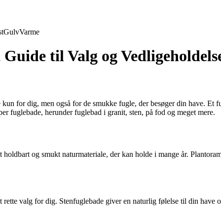
t
Gulv
Varme
Guide til Valg og Vedligeholdels
e kun for dig, men også for de smukke fugle, der besøger din have. Et fu
typer fuglebade, herunder fuglebad i granit, sten, på fod og meget mere.
r et holdbart og smukt naturmateriale, der kan holde i mange år. Plantorama
rette valg for dig. Stenfuglebade giver en naturlig følelse til din have og