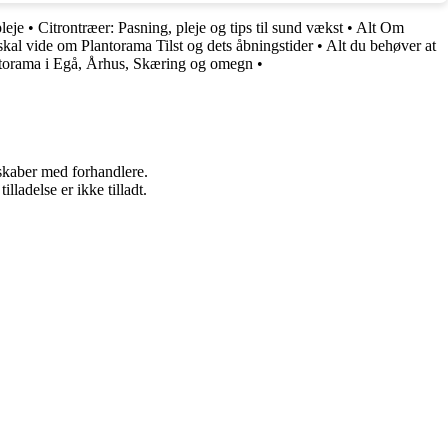
leje
•
Citrontræer: Pasning, pleje og tips til sund vækst
•
Alt Om
skal vide om Plantorama Tilst og dets åbningstider
•
Alt du behøver at
torama i Egå, Århus, Skæring og omegn
•
rskaber med forhandlere.
adelse er ikke tilladt.