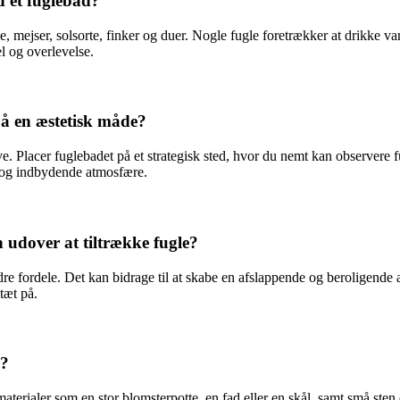
d et fuglebad?
ve, mejser, solsorte, finker og duer. Nogle fugle foretrækker at drikke v
el og overlevelse.
på en æstetisk måde?
ve. Placer fuglebadet på et strategisk sted, hvor du nemt kan observere
g og indbydende atmosfære.
n udover at tiltrække fugle?
ndre fordele. Det kan bidrage til at skabe en afslappende og beroligen
tæt på.
e?
erialer som en stor blomsterpotte, en fad eller en skål, samt små sten e