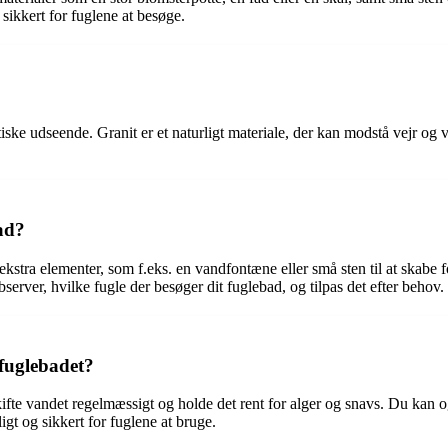
 sikkert for fuglene at besøge.
?
ske udseende. Granit er et naturligt materiale, der kan modstå vejr og 
bad?
øje ekstra elementer, som f.eks. en vandfontæne eller små sten til at skab
bserver, hvilke fugle der besøger dit fuglebad, og tilpas det efter behov.
 fuglebadet?
t skifte vandet regelmæssigt og holde det rent for alger og snavs. Du kan 
ligt og sikkert for fuglene at bruge.