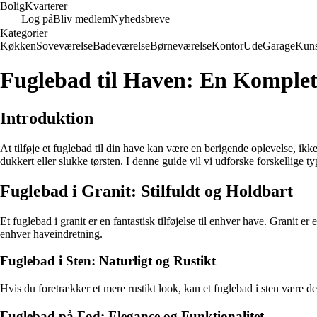
Bolig
Kvarterer
Log på
Bliv medlem
Nyhedsbreve
Kategorier
Køkken
Soveværelse
Badeværelse
Børneværelse
Kontor
Ude
Garage
Kuns
Fuglebad til Haven: En Komplet 
Introduktion
At tilføje et fuglebad til din have kan være en berigende oplevelse, ikk
dukkert eller slukke tørsten. I denne guide vil vi udforske forskellige 
Fuglebad i Granit: Stilfuldt og Holdbart
Et fuglebad i granit er en fantastisk tilføjelse til enhver have. Granit e
enhver haveindretning.
Fuglebad i Sten: Naturligt og Rustikt
Hvis du foretrækker et mere rustikt look, kan et fuglebad i sten være det 
Fuglebad på Fod: Elegance og Funktionalitet