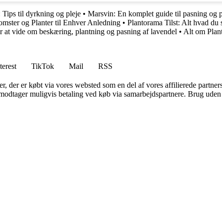
Tips til dyrkning og pleje
•
Marsvin: En komplet guide til pasning og p
mster og Planter til Enhver Anledning
•
Plantorama Tilst: Alt hvad du 
 at vide om beskæring, plantning og pasning af lavendel
•
Alt om Plan
terest
TikTok
Mail
RSS
ter, der er købt via vores websted som en del af vores affilierede partne
tager muligvis betaling ved køb via samarbejdspartnere. Brug uden till