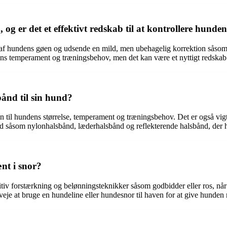
og er det et effektivt redskab til at kontrollere hunde
en af hundens gøen og udsende en mild, men ubehagelig korrektion såsom
dens temperament og træningsbehov, men det kan være et nyttigt redskab
bånd til sin hund?
yn til hundens størrelse, temperament og træningsbehov. Det er også vigti
d såsom nylonhalsbånd, læderhalsbånd og reflekterende halsbånd, der hve
nt i snor?
positiv forstærkning og belønningsteknikker såsom godbidder eller ros, nå
je at bruge en hundeline eller hundesnor til haven for at give hunden