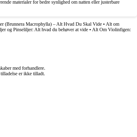
ende materialer for bedre synlighed om natten eller justerbare
r (Brunnera Macrophylla) – Alt Hvad Du Skal Vide
•
Alt om
ljer og Pinseliljer: Alt hvad du behøver at vide
•
Alt Om Violinfigen:
rskaber med forhandlere.
adelse er ikke tilladt.