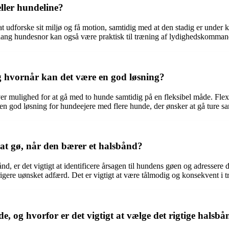
ller hundeline?
 udforske sit miljø og få motion, samtidig med at den stadig er under ko
n lang hundesnor kan også være praktisk til træning af lydighedskommand
og hvornår kan det være en god løsning?
ver mulighed for at gå med to hunde samtidig på en fleksibel måde. Flexl
re en god løsning for hundeejere med flere hunde, der ønsker at gå ture
at gø, når den bærer et halsbånd?
bånd, er det vigtigt at identificere årsagen til hundens gøen og adress
rrigere uønsket adfærd. Det er vigtigt at være tålmodig og konsekvent i t
e, og hvorfor er det vigtigt at vælge det rigtige halsb