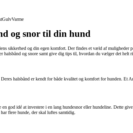
t
Gulv
Varme
ånd og snor til din hund
dens sikkerhed og din egen komfort. Der findes et væld af muligheder på
 halsbånd og snore samt give dig tips til, hvordan du vælger det helt rig
eres halsbånd er kendt for både kvalitet og komfort for hunden. Et Anio
 en god idé at investere i en lang hundesnor eller hundeline. Dette give
har flere hunde, der skal luftes samtidig.