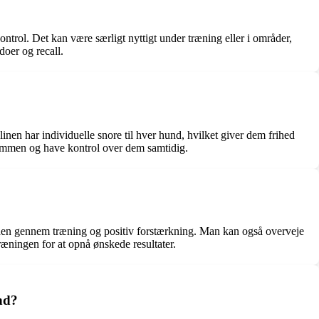
ntrol. Det kan være særligt nyttigt under træning eller i områder,
oer og recall.
inen har individuelle snore til hver hund, hvilket giver dem frihed
 sammen og have kontrol over dem samtidig.
ere den gennem træning og positiv forstærkning. Man kan også overveje
ræningen for at opnå ønskede resultater.
ånd?