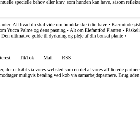
tuelle specielle behov eller krav, som hunden kan have, såsom reflekter
nter: Alt hvad du skal vide om bunddække i din have
•
Kærmindesøste
e om Yucca Palme og dens pasning
•
Alt om Elefantfod Planten
•
Påskeli
Den ultimative guide til dyrkning og pleje af din bonsai plante
•
terest
TikTok
Mail
RSS
ter, der er købt via vores websted som en del af vores affilierede partne
tager muligvis betaling ved køb via samarbejdspartnere. Brug uden till