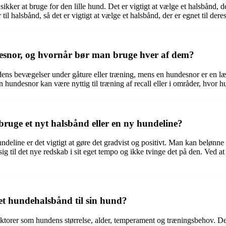
ikker at bruge for den lille hund. Det er vigtigt at vælge et halsbånd, d
 halsbånd, så det er vigtigt at vælge et halsbånd, der er egnet til deres
desnor, og hvornår bør man bruge hver af dem?
undens bevægelser under gåture eller træning, mens en hundesnor er en læn
 hundesnor kan være nyttig til træning af recall eller i områder, hvor h
ruge et nyt halsbånd eller en ny hundeline?
hundeline er det vigtigt at gøre det gradvist og positivt. Man kan beløn
 sig til det nye redskab i sit eget tempo og ikke tvinge det på den. Ved
et hundehalsbånd til sin hund?
orer som hundens størrelse, alder, temperament og træningsbehov. Det er