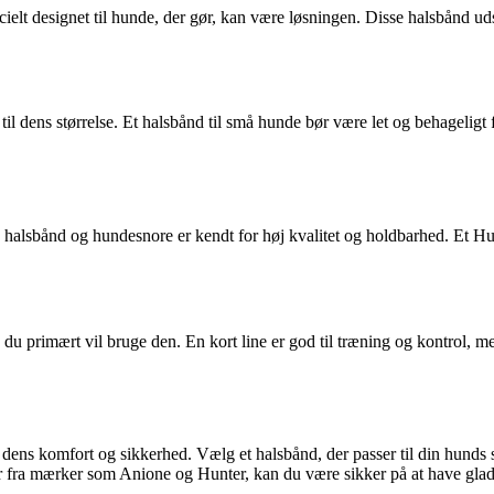
cielt designet til hunde, der gør, kan være løsningen. Disse halsbånd ud
r til dens størrelse. Et halsbånd til små hunde bør være let og behagelig
alsbånd og hundesnore er kendt for høj kvalitet og holdbarhed. Et Hun
n du primært vil bruge den. En kort line er god til træning og kontrol, m
og dens komfort og sikkerhed. Vælg et halsbånd, der passer til din hunds
dstyr fra mærker som Anione og Hunter, kan du være sikker på at have g