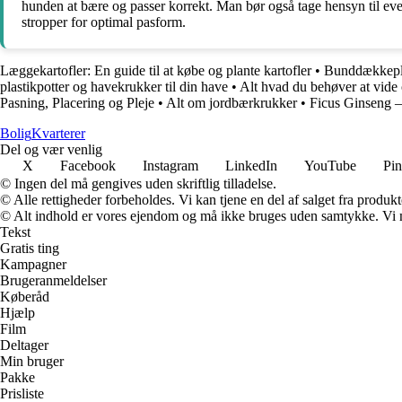
hunden at bære og passer korrekt. Man bør også tage hensyn til even
stropper for optimal pasform.
Læggekartofler: En guide til at købe og plante kartofler
•
Bunddækkepla
plastikpotter og havekrukker til din have
•
Alt hvad du behøver at vid
Pasning, Placering og Pleje
•
Alt om jordbærkrukker
•
Ficus Ginseng – 
Bolig
Kvarterer
Del og vær venlig
X
Facebook
Instagram
LinkedIn
YouTube
Pin
© Ingen del må gengives uden skriftlig tilladelse.
© Alle rettigheder forbeholdes. Vi kan tjene en del af salget fra produk
© Alt indhold er vores ejendom og må ikke bruges uden samtykke. Vi mod
Tekst
Gratis ting
Kampagner
Brugeranmeldelser
Køberåd
Hjælp
Film
Deltager
Min bruger
Pakke
Prisliste