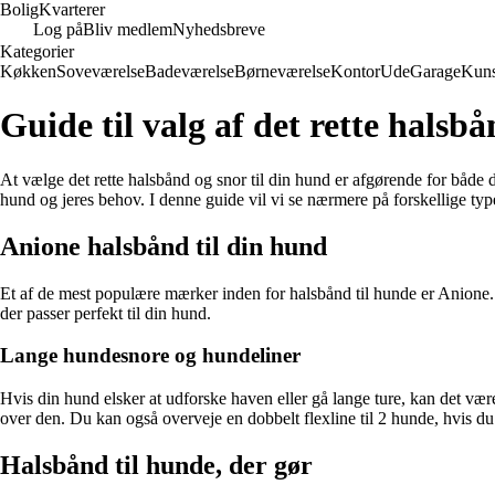
Bolig
Kvarterer
Log på
Bliv medlem
Nyhedsbreve
Kategorier
Køkken
Soveværelse
Badeværelse
Børneværelse
Kontor
Ude
Garage
Kuns
Guide til valg af det rette halsb
At vælge det rette halsbånd og snor til din hund er afgørende for både 
hund og jeres behov. I denne guide vil vi se nærmere på forskellige typer
Anione halsbånd til din hund
Et af de mest populære mærker inden for halsbånd til hunde er Anione. D
der passer perfekt til din hund.
Lange hundesnore og hundeliner
Hvis din hund elsker at udforske haven eller gå lange ture, kan det være
over den. Du kan også overveje en dobbelt flexline til 2 hunde, hvis du 
Halsbånd til hunde, der gør