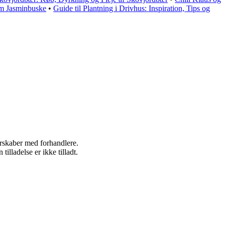
om Jasminbuske
•
Guide til Plantning i Drivhus: Inspiration, Tips og
nerskaber med forhandlere.
lladelse er ikke tilladt.