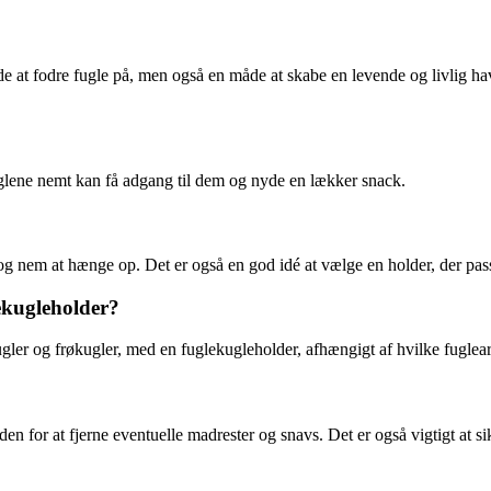
de at fodre fugle på, men også en måde at skabe en levende og livlig hav
uglene nemt kan få adgang til dem og nyde en lækker snack.
og nem at hænge op. Det er også en god idé at vælge en holder, der passe
ekugleholder?
ler og frøkugler, med en fuglekugleholder, afhængigt af hvilke fuglearte
 for at fjerne eventuelle madrester og snavs. Det er også vigtigt at sikr