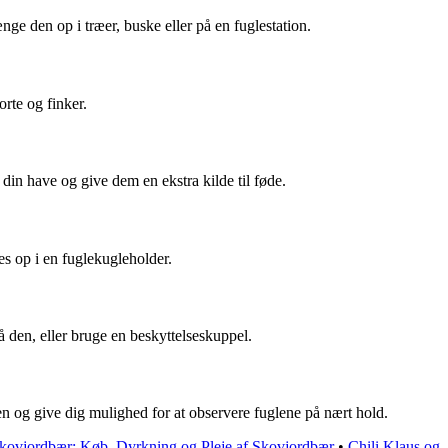
ge den op i træer, buske eller på en fuglestation.
orte og finker.
 din have og give dem en ekstra kilde til føde.
s op i en fuglekugleholder.
å den, eller bruge en beskyttelseskuppel.
en og give dig mulighed for at observere fuglene på nært hold.
kovjordbær: Køb, Dyrkning og Pleje af Skovjordbær
•
Chili Klaus og