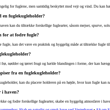
ængelig for fuglene, men samtidig beskyttet mod vejr og vind. Du kan hæn
d en fuglekugleholder?
haven kan du tiltrække forskellige fuglearter, såsom mejser, spurve, sols
 for at fodre fugle?
 fugle, kan det være en praktisk og hyggelig måde at tiltrække fugle til
glekugleholder?
frø, nødder og tørret frugt og hælde blandingen i forme, der kan hænge
piser fra en fuglekugleholder?
ekugleholder, kan du placere holderen på en højde, hvor kun fugle kan n
r i haven?
ække og fodre forskellige fuglearter, skabe en hyggelig atmosfære i hav
l sommerhus: Skab en naturlig og smuk have ved Vesterhavet
•
Alt om S