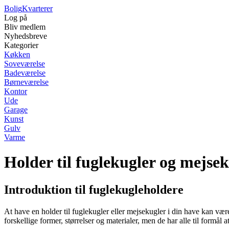
Bolig
Kvarterer
Log på
Bliv medlem
Nyhedsbreve
Kategorier
Køkken
Soveværelse
Badeværelse
Børneværelse
Kontor
Ude
Garage
Kunst
Gulv
Varme
Holder til fuglekugler og mejse
Introduktion til fuglekugleholdere
At have en holder til fuglekugler eller mejsekugler i din have kan være
forskellige former, størrelser og materialer, men de har alle til formål a