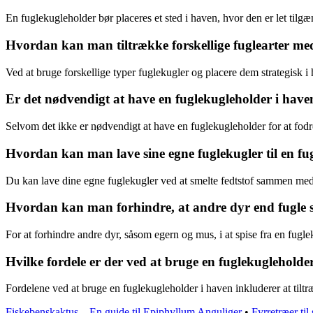
En fuglekugleholder bør placeres et sted i haven, hvor den er let tilg
Hvordan kan man tiltrække forskellige fuglearter me
Ved at bruge forskellige typer fuglekugler og placere dem strategisk i 
Er det nødvendigt at have en fuglekugleholder i haven
Selvom det ikke er nødvendigt at have en fuglekugleholder for at fodre
Hvordan kan man lave sine egne fuglekugler til en fu
Du kan lave dine egne fuglekugler ved at smelte fedtstof sammen med 
Hvordan kan man forhindre, at andre dyr end fugle s
For at forhindre andre dyr, såsom egern og mus, i at spise fra en fugl
Hvilke fordele er der ved at bruge en fuglekugleholde
Fordelene ved at bruge en fuglekugleholder i haven inkluderer at tiltr
Fiskebenskaktus – En guide til Epiphyllum Anguliger
•
Fyrretræer ti