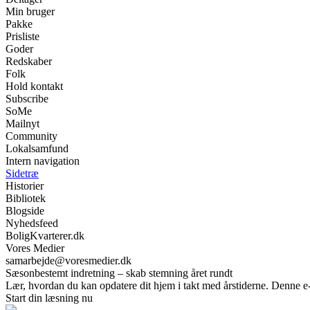
Min bruger
Pakke
Prisliste
Goder
Redskaber
Folk
Hold kontakt
Subscribe
SoMe
Mailnyt
Community
Lokalsamfund
Intern navigation
Sidetræ
Historier
Bibliotek
Blogside
Nyhedsfeed
BoligKvarterer.dk
Vores Medier
samarbejde@voresmedier.dk
Sæsonbestemt indretning – skab stemning året rundt
Lær, hvordan du kan opdatere dit hjem i takt med årstiderne. Denne e-bo
Start din læsning nu