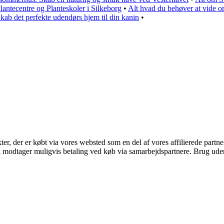
lantecentre og Planteskoler i Silkeborg
•
Alt hvad du behøver at vide 
kab det perfekte udendørs hjem til din kanin
•
kter, der er købt via vores websted som en del af vores affilierede part
odtager muligvis betaling ved køb via samarbejdspartnere. Brug uden ti