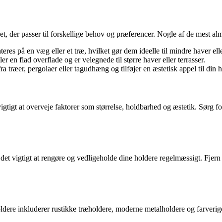
et, der passer til forskellige behov og præferencer. Nogle af de mest al
res på en væg eller et træ, hvilket gør dem ideelle til mindre haver elle
ler en flad overflade og er velegnede til større haver eller terrasser.
 træer, pergolaer eller tagudhæng og tilføjer en æstetisk appel til din 
igtigt at overveje faktorer som størrelse, holdbarhed og æstetik. Sørg for 
, er det vigtigt at rengøre og vedligeholde dine holdere regelmæssigt. F
re inkluderer rustikke træholdere, moderne metalholdere og farverige p