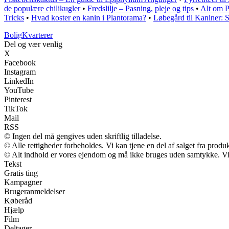
de populære chilikugler
•
Fredslilje – Pasning, pleje og tips
•
Alt om P
Tricks
•
Hvad koster en kanin i Plantorama?
•
Løbegård til Kaniner: S
Bolig
Kvarterer
Del og vær venlig
X
Facebook
Instagram
LinkedIn
YouTube
Pinterest
TikTok
Mail
RSS
© Ingen del må gengives uden skriftlig tilladelse.
© Alle rettigheder forbeholdes. Vi kan tjene en del af salget fra produ
© Alt indhold er vores ejendom og må ikke bruges uden samtykke. Vi m
Tekst
Gratis ting
Kampagner
Brugeranmeldelser
Køberåd
Hjælp
Film
Deltager