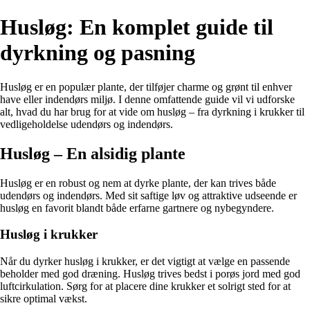
Husløg: En komplet guide til
dyrkning og pasning
Husløg er en populær plante, der tilføjer charme og grønt til enhver
have eller indendørs miljø. I denne omfattende guide vil vi udforske
alt, hvad du har brug for at vide om husløg – fra dyrkning i krukker til
vedligeholdelse udendørs og indendørs.
Husløg – En alsidig plante
Husløg er en robust og nem at dyrke plante, der kan trives både
udendørs og indendørs. Med sit saftige løv og attraktive udseende er
husløg en favorit blandt både erfarne gartnere og nybegyndere.
Husløg i krukker
Når du dyrker husløg i krukker, er det vigtigt at vælge en passende
beholder med god dræning. Husløg trives bedst i porøs jord med god
luftcirkulation. Sørg for at placere dine krukker et solrigt sted for at
sikre optimal vækst.