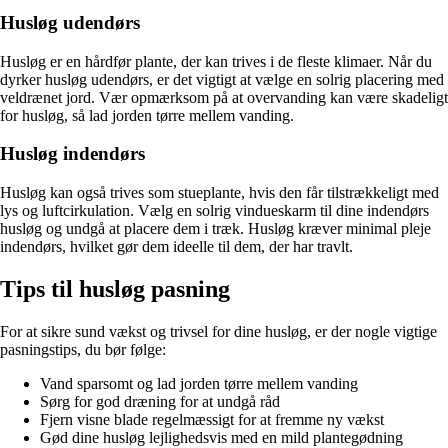
Husløg udendørs
Husløg er en hårdfør plante, der kan trives i de fleste klimaer. Når du
dyrker husløg udendørs, er det vigtigt at vælge en solrig placering med
veldrænet jord. Vær opmærksom på at overvanding kan være skadeligt
for husløg, så lad jorden tørre mellem vanding.
Husløg indendørs
Husløg kan også trives som stueplante, hvis den får tilstrækkeligt med
lys og luftcirkulation. Vælg en solrig vindueskarm til dine indendørs
husløg og undgå at placere dem i træk. Husløg kræver minimal pleje
indendørs, hvilket gør dem ideelle til dem, der har travlt.
Tips til husløg pasning
For at sikre sund vækst og trivsel for dine husløg, er der nogle vigtige
pasningstips, du bør følge:
Vand sparsomt og lad jorden tørre mellem vanding
Sørg for god dræning for at undgå råd
Fjern visne blade regelmæssigt for at fremme ny vækst
Gød dine husløg lejlighedsvis med en mild plantegødning