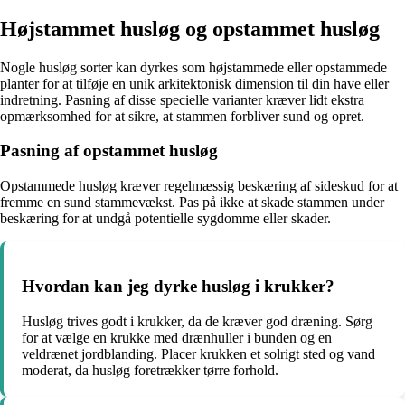
Højstammet husløg og opstammet husløg
Nogle husløg sorter kan dyrkes som højstammede eller opstammede
planter for at tilføje en unik arkitektonisk dimension til din have eller
indretning. Pasning af disse specielle varianter kræver lidt ekstra
opmærksomhed for at sikre, at stammen forbliver sund og opret.
Pasning af opstammet husløg
Opstammede husløg kræver regelmæssig beskæring af sideskud for at
fremme en sund stammevækst. Pas på ikke at skade stammen under
beskæring for at undgå potentielle sygdomme eller skader.
Hvordan kan jeg dyrke husløg i krukker?
Husløg trives godt i krukker, da de kræver god dræning. Sørg
for at vælge en krukke med drænhuller i bunden og en
veldrænet jordblanding. Placer krukken et solrigt sted og vand
moderat, da husløg foretrækker tørre forhold.