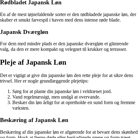
Rødbladet Japansk Løn
En af de mest iøjnefaldende sorter er den rødbladede japanske løn, der
skaber et smukt farvespil i haven med dens intense røde blade.
Japansk Dværgløn
For dem med mindre plads er den japanske dværgløn et glimrende
valg, da den er mere kompakt og velegnet til krukker og terrasser.
Pleje af Japansk Løn
Det er vigtigt at give din japanske løn den rette pleje for at sikre dens
trivsel. Her er nogle grundlæggende plejetips:
Sørg for at plante din japanske løn i veldrænet jord.
Vand regelmæssigt, men undgå at overvande.
Beskær din løn årligt for at opretholde en sund form og fremme
væksten.
Beskæring af Japansk Løn
Beskæring af din japanske løn er afgørende for at bevare dens skønhed
og form. Husk at fjerne døde eller beskadigede grene og form træet