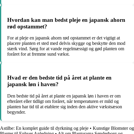
Hvordan kan man bedst pleje en japansk ahorn
rød opstammet?
For at pleje en japansk ahorn rød opstammet er det vigtigt at
placere planten et sted med delvis skygge og beskytte den mod
stærk vind. Sørg for at vande regelmæssigt og gød planten om
foråret for at fremme sund vækst.
Hvad er den bedste tid på året at plante en
japansk løn i haven?
Den bedste tid på året at plante en japansk løn i haven er om
efteråret eller tidligt om foråret, når temperaturen er mild og
planten har tid til at etablere sig inden den aktive vækstsæson
begynder.
Astilbe: En komplet guide til dyrkning og pleje
•
Kunstige Blomster og
Planter til Enhver Anledning
•
Alt om Plantorama Sønderborg og