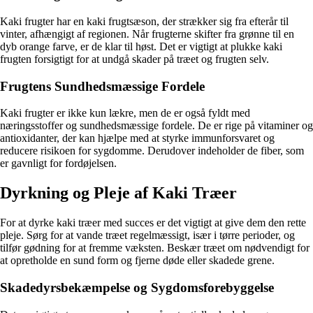
Kaki frugter har en kaki frugtsæson, der strækker sig fra efterår til
vinter, afhængigt af regionen. Når frugterne skifter fra grønne til en
dyb orange farve, er de klar til høst. Det er vigtigt at plukke kaki
frugten forsigtigt for at undgå skader på træet og frugten selv.
Frugtens Sundhedsmæssige Fordele
Kaki frugter er ikke kun lækre, men de er også fyldt med
næringsstoffer og sundhedsmæssige fordele. De er rige på vitaminer og
antioxidanter, der kan hjælpe med at styrke immunforsvaret og
reducere risikoen for sygdomme. Derudover indeholder de fiber, som
er gavnligt for fordøjelsen.
Dyrkning og Pleje af Kaki Træer
For at dyrke kaki træer med succes er det vigtigt at give dem den rette
pleje. Sørg for at vande træet regelmæssigt, især i tørre perioder, og
tilfør gødning for at fremme væksten. Beskær træet om nødvendigt for
at opretholde en sund form og fjerne døde eller skadede grene.
Skadedyrsbekæmpelse og Sygdomsforebyggelse