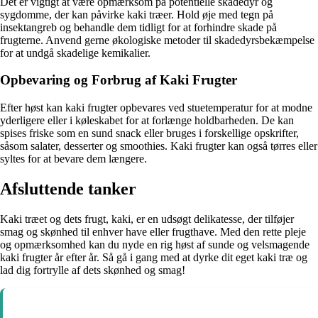
Det er vigtigt at være opmærksom på potentielle skadedyr og
sygdomme, der kan påvirke kaki træer. Hold øje med tegn på
insektangreb og behandle dem tidligt for at forhindre skade på
frugterne. Anvend gerne økologiske metoder til skadedyrsbekæmpelse
for at undgå skadelige kemikalier.
Opbevaring og Forbrug af Kaki Frugter
Efter høst kan kaki frugter opbevares ved stuetemperatur for at modne
yderligere eller i køleskabet for at forlænge holdbarheden. De kan
spises friske som en sund snack eller bruges i forskellige opskrifter,
såsom salater, desserter og smoothies. Kaki frugter kan også tørres eller
syltes for at bevare dem længere.
Afsluttende tanker
Kaki træet og dets frugt, kaki, er en udsøgt delikatesse, der tilføjer
smag og skønhed til enhver have eller frugthave. Med den rette pleje
og opmærksomhed kan du nyde en rig høst af sunde og velsmagende
kaki frugter år efter år. Så gå i gang med at dyrke dit eget kaki træ og
lad dig fortrylle af dets skønhed og smag!