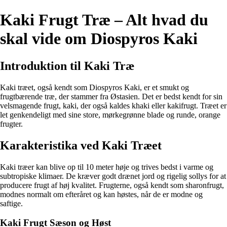
Kaki Frugt Træ – Alt hvad du
skal vide om Diospyros Kaki
Introduktion til Kaki Træ
Kaki træet, også kendt som Diospyros Kaki, er et smukt og
frugtbærende træ, der stammer fra Østasien. Det er bedst kendt for sin
velsmagende frugt, kaki, der også kaldes khaki eller kakifrugt. Træet er
let genkendeligt med sine store, mørkegrønne blade og runde, orange
frugter.
Karakteristika ved Kaki Træet
Kaki træer kan blive op til 10 meter høje og trives bedst i varme og
subtropiske klimaer. De kræver godt drænet jord og rigelig sollys for at
producere frugt af høj kvalitet. Frugterne, også kendt som sharonfrugt,
modnes normalt om efteråret og kan høstes, når de er modne og
saftige.
Kaki Frugt Sæson og Høst