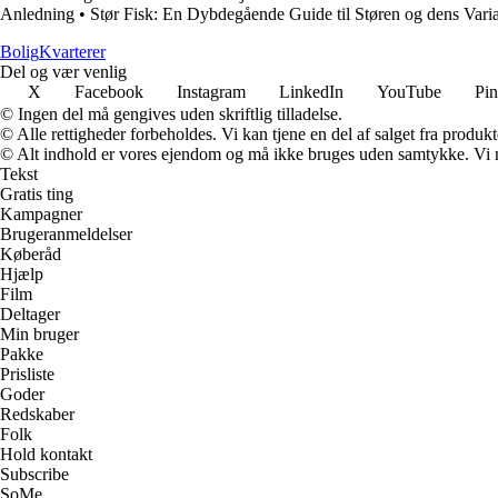
Anledning
•
Stør Fisk: En Dybdegående Guide til Støren og dens Varia
Bolig
Kvarterer
Del og vær venlig
X
Facebook
Instagram
LinkedIn
YouTube
Pin
© Ingen del må gengives uden skriftlig tilladelse.
© Alle rettigheder forbeholdes. Vi kan tjene en del af salget fra produk
© Alt indhold er vores ejendom og må ikke bruges uden samtykke. Vi mod
Tekst
Gratis ting
Kampagner
Brugeranmeldelser
Køberåd
Hjælp
Film
Deltager
Min bruger
Pakke
Prisliste
Goder
Redskaber
Folk
Hold kontakt
Subscribe
SoMe