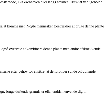
lomsterbede, i køkkenhaven eller langs hækken. Husk at vedligeholde
 fra at komme nær. Nogle mennesker foretrækker at bruge denne plante
u kan også overveje at kombinere denne plante med andre afskrækkende
anterne efter behov for at sikre, at de forbliver sunde og duftende.
egn, bruge duftende granulater eller endda henvende dig til