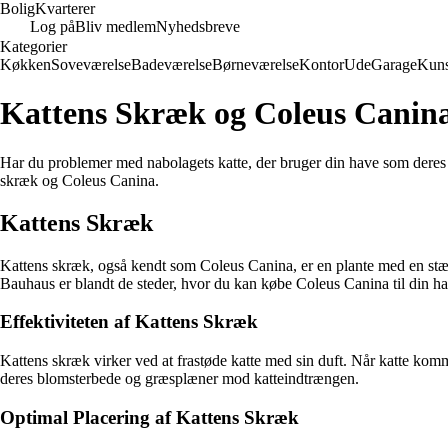
Bolig
Kvarterer
Log på
Bliv medlem
Nyhedsbreve
Kategorier
Køkken
Soveværelse
Badeværelse
Børneværelse
Kontor
Ude
Garage
Kuns
Kattens Skræk og Coleus Canina
Har du problemer med nabolagets katte, der bruger din have som deres per
skræk og Coleus Canina.
Kattens Skræk
Kattens skræk, også kendt som Coleus Canina, er en plante med en stær
Bauhaus er blandt de steder, hvor du kan købe Coleus Canina til din ha
Effektiviteten af Kattens Skræk
Kattens skræk virker ved at frastøde katte med sin duft. Når katte komme
deres blomsterbede og græsplæner mod katteindtrængen.
Optimal Placering af Kattens Skræk