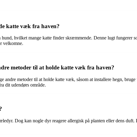
olde katte væk fra haven?
 en hund, hvilket mange katte finder skræmmende. Denne lugt fungerer 
er velkomne.
e metoder til at holde katte væk fra haven?
e andre metoder til at holde katte væk, såsom at installere hegn, bruge
 fra dit udendørs område.
?
 kæledyr. Dog kan nogle dyr reagere allergisk på planten eller dens duft.