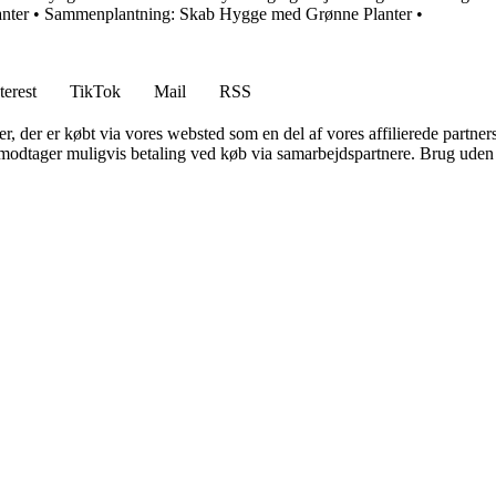
nter
•
Sammenplantning: Skab Hygge med Grønne Planter
•
terest
TikTok
Mail
RSS
ter, der er købt via vores websted som en del af vores affilierede partne
tager muligvis betaling ved køb via samarbejdspartnere. Brug uden till