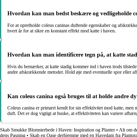
Hvordan kan man bedst beskære og vedligeholde cole
For at opretholde coleus caninas duftende egenskaber og afskrækken
hvert år for at sikre en konstant effekt mod katte i haven.
Hvordan kan man identificere tegn på, at katte sta
Hvis du bemærker, at katte stadig kommer ind i haven trods tilstede
andre afskrækkende metoder. Hold øje med eventuelle spor eller afføri
Kan coleus canina også bruges til at holde andre dy
Coleus canina er primært kendt for sin effektivitet mod katte, men
duft. Det er dog vigtigt at huske, at effektiviteten kan variere afh
Skab Smukke Blomsterbede i Haven: Inspiration og Planter
•
Alt om d
dens Pasning
•
Skab en Oase derhjemme med en Havedam fra Plantor