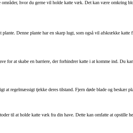
e områder, hvor du gerne vil holde katte væk. Det kan være omkring b
 plante. Denne plante har en skarp lugt, som også vil afskrække katte
n have for at skabe en barriere, der forhindrer katte i at komme ind. D
gtigt at regelmæssigt tjekke deres tilstand. Fjern døde blade og beskær pl
er til at holde katte væk fra din have. Dette kan omfatte at opstille h