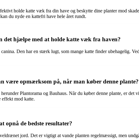
ktivt holde katte væk fra din have og beskytte dine planter mod skader
 kan du nyde en kattefri have hele året rundt.
 det hjælpe med at holde katte væk fra haven?
canina. Den har en stærk lugt, som mange katte finder ubehagelig. Ved 
man være opmærksom på, når man køber denne plante?
, herunder Plantorama og Bauhaus. Når du køber denne plante, er det vig
 effekt mod katte.
t opnå de bedste resultater?
 veldrænet jord. Det er vigtigt at vande planten regelmæssigt, men undg