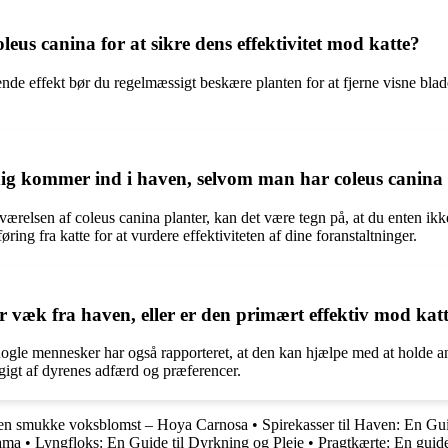
us canina for at sikre dens effektivitet mod katte?
de effekt bør du regelmæssigt beskære planten for at fjerne visne blad
dig kommer ind i haven, selvom man har coleus canina
værelsen af coleus canina planter, kan det være tegn på, at du enten ikk
ng fra katte for at vurdere effektiviteten af dine foranstaltninger.
r væk fra haven, eller er den primært effektiv mod kat
 nogle mennesker har også rapporteret, at den kan hjælpe med at holde 
ængigt af dyrenes adfærd og præferencer.
en smukke voksblomst – Hoya Carnosa
•
Spirekasser til Haven: En Gu
ama
•
Lyngfloks: En Guide til Dyrkning og Pleje
•
Pragtkærte: En guide