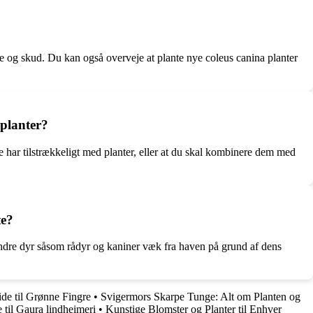
e og skud. Du kan også overveje at plante nye coleus canina planter
 planter?
e har tilstrækkeligt med planter, eller at du skal kombinere dem med
te?
andre dyr såsom rådyr og kaniner væk fra haven på grund af dens
ide til Grønne Fingre
•
Svigermors Skarpe Tunge: Alt om Planten og
 til Gaura lindheimeri
•
Kunstige Blomster og Planter til Enhver