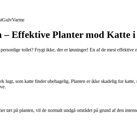
t
Gulv
Varme
 – Effektive Planter mod Katte 
sonlige toilet? Frygt ikke, der er løsninger! En af de mest effektive me
k lugt, som katte finder ubehagelig. Planten er ikke skadelig for katt
ve.
r tæt på planten, vil de normalt undgå området på grund af den intense l