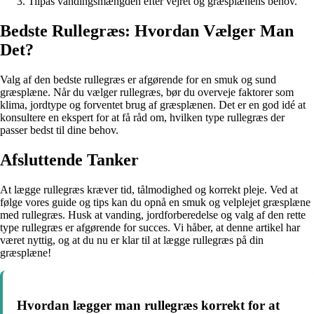
Tilpas vandingsmængden efter vejret og græsplænens behov.
Bedste Rullegræs: Hvordan Vælger Man
Det?
Valg af den bedste rullegræs er afgørende for en smuk og sund
græsplæne. Når du vælger rullegræs, bør du overveje faktorer som
klima, jordtype og forventet brug af græsplænen. Det er en god idé at
konsultere en ekspert for at få råd om, hvilken type rullegræs der
passer bedst til dine behov.
Afsluttende Tanker
At lægge rullegræs kræver tid, tålmodighed og korrekt pleje. Ved at
følge vores guide og tips kan du opnå en smuk og velplejet græsplæne
med rullegræs. Husk at vanding, jordforberedelse og valg af den rette
type rullegræs er afgørende for succes. Vi håber, at denne artikel har
været nyttig, og at du nu er klar til at lægge rullegræs på din
græsplæne!
Hvordan lægger man rullegræs korrekt for at