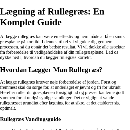
Lægning af Rullegræs: En
Komplet Guide
At lægge rullegræs kan være en effektiv og nem måde at få en smuk
græsplæne på kort tid. I denne artikel vil vi guide dig gennem
processen, så du opnår det bedste resultat. Vi vil dække alle aspekter
fra forberedelse til vedligeholdelse af din rullegræsplæne. Lad os
dykke ned i, hvordan du lægger rullegræs korrekt.
Hvordan Lægger Man Rullegræs?
At lægge rullegræs kræver nøje forberedelse af jorden. Først og
fremmest skal du sørge for, at underlaget er jævnt og fri for ukrudt.
Herefter ruller du græsplænen forsigtigt ud og presser kanterne godt
sammen for at undgå synlige samlinger. Det er vigtigt at vande
rullegræsset grundigt efter lægning for at sikre, at det etablerer sig
optimalt.
Rullegræs Vandingsguide