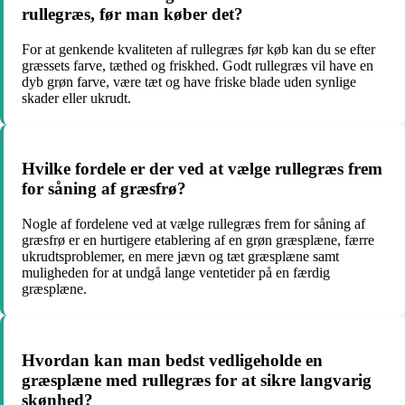
rullegræs, før man køber det?
For at genkende kvaliteten af rullegræs før køb kan du se efter
græssets farve, tæthed og friskhed. Godt rullegræs vil have en
dyb grøn farve, være tæt og have friske blade uden synlige
skader eller ukrudt.
Hvilke fordele er der ved at vælge rullegræs frem
for såning af græsfrø?
Nogle af fordelene ved at vælge rullegræs frem for såning af
græsfrø er en hurtigere etablering af en grøn græsplæne, færre
ukrudtsproblemer, en mere jævn og tæt græsplæne samt
muligheden for at undgå lange ventetider på en færdig
græsplæne.
Hvordan kan man bedst vedligeholde en
græsplæne med rullegræs for at sikre langvarig
skønhed?