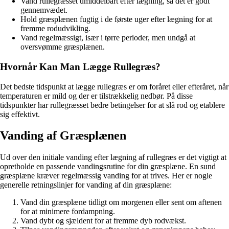
Vand rullegræsset umiddelbart efter lægning, så det er godt
gennemvædet.
Hold græsplænen fugtig i de første uger efter lægning for at
fremme rodudvikling.
Vand regelmæssigt, især i tørre perioder, men undgå at
oversvømme græsplænen.
Hvornår Kan Man Lægge Rullegræs?
Det bedste tidspunkt at lægge rullegræs er om foråret eller efteråret, når
temperaturen er mild og der er tilstrækkelig nedbør. På disse
tidspunkter har rullegræsset bedre betingelser for at slå rod og etablere
sig effektivt.
Vanding af Græsplænen
Ud over den initiale vanding efter lægning af rullegræs er det vigtigt at
opretholde en passende vandingsrutine for din græsplæne. En sund
græsplæne kræver regelmæssig vanding for at trives. Her er nogle
generelle retningslinjer for vanding af din græsplæne:
Vand din græsplæne tidligt om morgenen eller sent om aftenen
for at minimere fordampning.
Vand dybt og sjældent for at fremme dyb rodvækst.