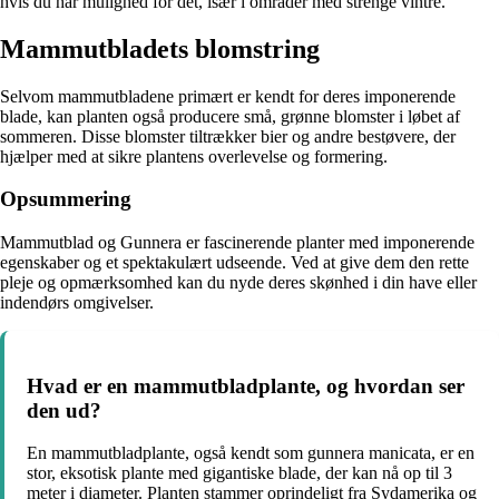
hvis du har mulighed for det, især i områder med strenge vintre.
Mammutbladets blomstring
Selvom mammutbladene primært er kendt for deres imponerende
blade, kan planten også producere små, grønne blomster i løbet af
sommeren. Disse blomster tiltrækker bier og andre bestøvere, der
hjælper med at sikre plantens overlevelse og formering.
Opsummering
Mammutblad og Gunnera er fascinerende planter med imponerende
egenskaber og et spektakulært udseende. Ved at give dem den rette
pleje og opmærksomhed kan du nyde deres skønhed i din have eller
indendørs omgivelser.
Hvad er en mammutbladplante, og hvordan ser
den ud?
En mammutbladplante, også kendt som gunnera manicata, er en
stor, eksotisk plante med gigantiske blade, der kan nå op til 3
meter i diameter. Planten stammer oprindeligt fra Sydamerika og