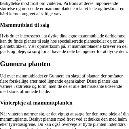
beskyttelse mod frost om vinteren. På trods af deres imponerende
størrelse og udseende er mammutbladene relativt lette og består af en
hård kerne omgivet af saftige væv.
Mammutblad til salg
Hvis du er interesseret i at dyrke dine egne mammutblade derhjemme,
kan du finde planter til salg hos specialiserede planteskoler og online
plantebutikker. Vær opmærksom på, at mammutbladene kræver en del
plads og pleje, så sørg for at have de rette betingelser for at dyrke dem.
Gunnera planten
Ud over mammutbladet er Gunnera en slægt af planter, der omfatter
flere forskellige arter med lignende egenskaber. Disse planter kan
variere i størrelse og form, men de deler alle det markante udseende
med store, afrundede blade.
Vinterpleje af mammutplanten
Når vinteren nærmer sig, er det vigtigt at sørge for den rette pleje af din
mammutplante. Beskyt planten mod frost ved at dække den med halm
eller fyrretræsgrene. Du kan også overveje at flytte planten indendørs,