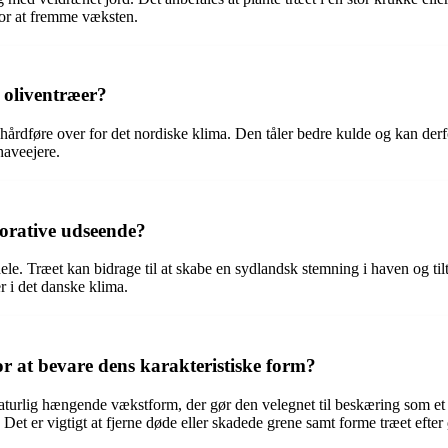
for at fremme væksten.
 oliventræer?
 hårdføre over for det nordiske klima. Den tåler bedre kulde og kan der
haveejere.
korative udseende?
le. Træet kan bidrage til at skabe en sydlandsk stemning i haven og t
 i det danske klima.
or at bevare dens karakteristiske form?
naturlig hængende vækstform, der gør den velegnet til beskæring som et 
 Det er vigtigt at fjerne døde eller skadede grene samt forme træet efter