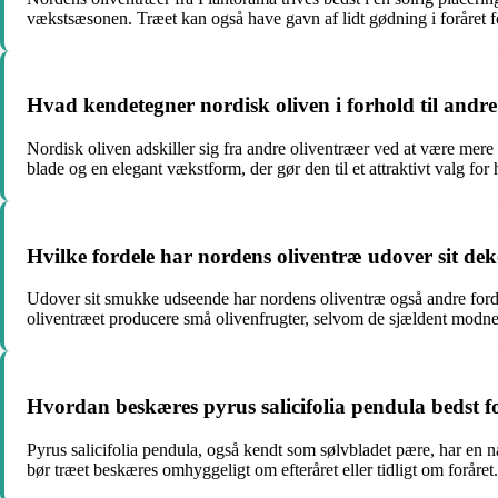
vækstsæsonen. Træet kan også have gavn af lidt gødning i foråret 
Hvad kendetegner nordisk oliven i forhold til andre
Nordisk oliven adskiller sig fra andre oliventræer ved at være mere
blade og en elegant vækstform, der gør den til et attraktivt valg for 
Hvilke fordele har nordens oliventræ udover sit de
Udover sit smukke udseende har nordens oliventræ også andre forde
oliventræet producere små olivenfrugter, selvom de sjældent modner
Hvordan beskæres pyrus salicifolia pendula bedst f
Pyrus salicifolia pendula, også kendt som sølvbladet pære, har en 
bør træet beskæres omhyggeligt om efteråret eller tidligt om foråret.