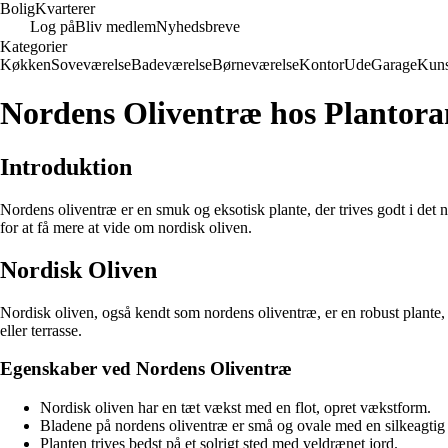
Bolig
Kvarterer
Log på
Bliv medlem
Nyhedsbreve
Kategorier
Køkken
Soveværelse
Badeværelse
Børneværelse
Kontor
Ude
Garage
Kuns
Nordens Oliventræ hos Plantor
Introduktion
Nordens oliventræ er en smuk og eksotisk plante, der trives godt i det
for at få mere at vide om nordisk oliven.
Nordisk Oliven
Nordisk oliven, også kendt som nordens oliventræ, er en robust plante, 
eller terrasse.
Egenskaber ved Nordens Oliventræ
Nordisk oliven har en tæt vækst med en flot, opret vækstform.
Bladene på nordens oliventræ er små og ovale med en silkeagtig 
Planten trives bedst på et solrigt sted med veldrænet jord.