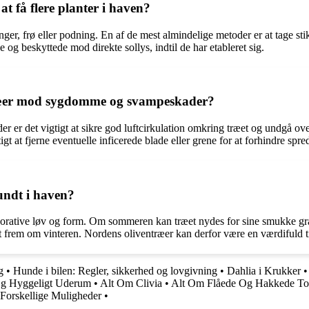
 få flere planter i haven?
nger, frø eller podning. En af de mest almindelige metoder er at tage st
ge og beskyttede mod direkte sollys, indtil de har etableret sig.
ræer mod sygdomme og svampeskader?
r er det vigtigt at sikre god luftcirkulation omkring træet og und
tigt at fjerne eventuelle inficerede blade eller grene for at forhindre s
undt i haven?
korative løv og form. Om sommeren kan træet nydes for sine smukke gråg
ot frem om vinteren. Nordens oliventræer kan derfor være en værdifuld til
g
•
Hunde i bilen: Regler, sikkerhed og lovgivning
•
Dahlia i Krukker
 Og Hyggeligt Uderum
•
Alt Om Clivia
•
Alt Om Flåede Og Hakkede Tom
Forskellige Muligheder
•