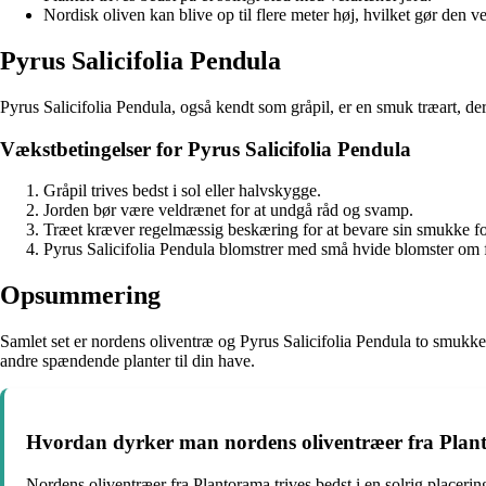
Nordisk oliven kan blive op til flere meter høj, hvilket gør den v
Pyrus Salicifolia Pendula
Pyrus Salicifolia Pendula, også kendt som gråpil, er en smuk træart, d
Vækstbetingelser for Pyrus Salicifolia Pendula
Gråpil trives bedst i sol eller halvskygge.
Jorden bør være veldrænet for at undgå råd og svamp.
Træet kræver regelmæssig beskæring for at bevare sin smukke f
Pyrus Salicifolia Pendula blomstrer med små hvide blomster om for
Opsummering
Samlet set er nordens oliventræ og Pyrus Salicifolia Pendula to smukke
andre spændende planter til din have.
Hvordan dyrker man nordens oliventræer fra Plan
Nordens oliventræer fra Plantorama trives bedst i en solrig placering