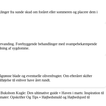
iklinger fra sunde skud om foråret eller sommeren og placere dem i
gå overvanding. Forebyggende behandlinger med svampebekæmpende
predning af sygdomme.
rønne blade og eventuelle olivenfrugter. Om efteråret skifter
føjelse til enhver have året rundt.
•
Buksbom Kugle: Den ultimative guide
•
Haven i marts: Inspiration til
ater: Opskrifter Og Tips
•
Højbedsmuld og Højbedsjord til