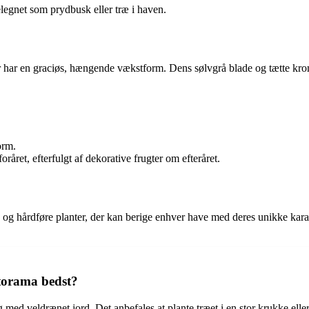
elegnet som prydbusk eller træ i haven.
er har en graciøs, hængende vækstform. Dens sølvgrå blade og tætte kro
orm.
året, efterfulgt af dekorative frugter om efteråret.
 og hårdføre planter, der kan berige enhver have med deres unikke kara
torama bedst?
 med veldrænet jord. Det anbefales at plante træet i en stor krukke eller 