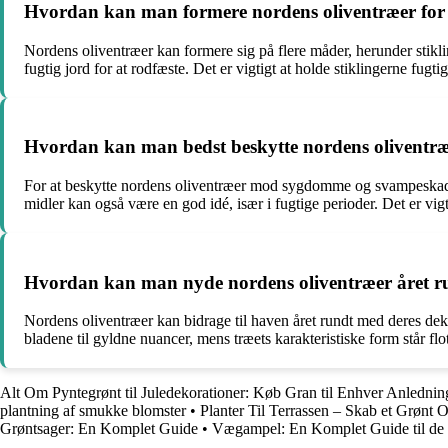
Hvordan kan man formere nordens oliventræer for at
Nordens oliventræer kan formere sig på flere måder, herunder stikli
fugtig jord for at rodfæste. Det er vigtigt at holde stiklingerne fugti
Hvordan kan man bedst beskytte nordens olivent
For at beskytte nordens oliventræer mod sygdomme og svampeskade
midler kan også være en god idé, især i fugtige perioder. Det er vig
Hvordan kan man nyde nordens oliventræer året r
Nordens oliventræer kan bidrage til haven året rundt med deres de
bladene til gyldne nuancer, mens træets karakteristiske form står fl
Alt Om Pyntegrønt til Juledekorationer: Køb Gran til Enhver Anlednin
plantning af smukke blomster
•
Planter Til Terrassen – Skab et Grønt
Grøntsager: En Komplet Guide
•
Vægampel: En Komplet Guide til de 