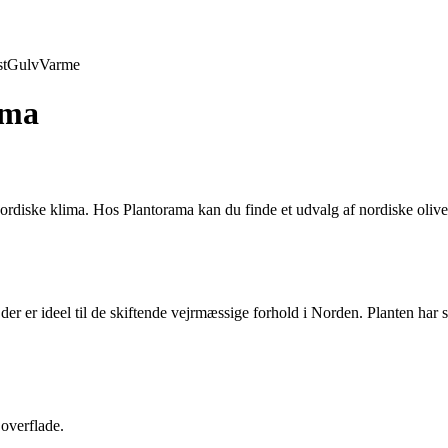
t
Gulv
Varme
ama
 nordiske klima. Hos Plantorama kan du finde et udvalg af nordiske oli
der er ideel til de skiftende vejrmæssige forhold i Norden. Planten har 
overflade.