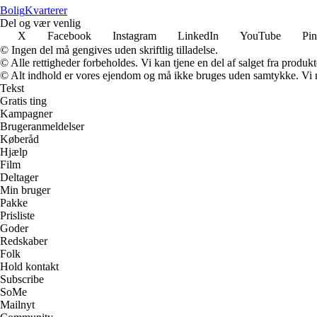
Bolig
Kvarterer
Del og vær venlig
X
Facebook
Instagram
LinkedIn
YouTube
Pin
© Ingen del må gengives uden skriftlig tilladelse.
© Alle rettigheder forbeholdes. Vi kan tjene en del af salget fra produk
© Alt indhold er vores ejendom og må ikke bruges uden samtykke. Vi mod
Tekst
Gratis ting
Kampagner
Brugeranmeldelser
Køberåd
Hjælp
Film
Deltager
Min bruger
Pakke
Prisliste
Goder
Redskaber
Folk
Hold kontakt
Subscribe
SoMe
Mailnyt