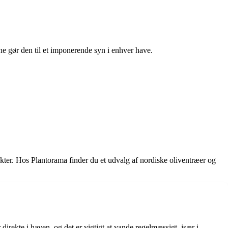
ne gør den til et imponerende syn i enhver have.
kter. Hos Plantorama finder du et udvalg af nordiske oliventræer og
direkte i haven, og det er vigtigt at vande regelmæssigt, især i