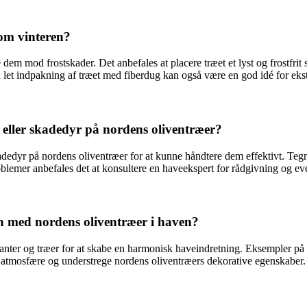
om vinteren?
dem mod frostskader. Det anbefales at placere træet et lyst og frostfrit 
et indpakning af træet med fiberdug kan også være en god idé for ekst
 eller skadedyr på nordens oliventræer?
dedyr på nordens oliventræer for at kunne håndtere dem effektivt. Tegn
blemer anbefales det at konsultere en haveekspert for rådgivning og ev
en med nordens oliventræer i haven?
er og træer for at skabe en harmonisk haveindretning. Eksempler på go
k atmosfære og understrege nordens oliventræers dekorative egenskaber.