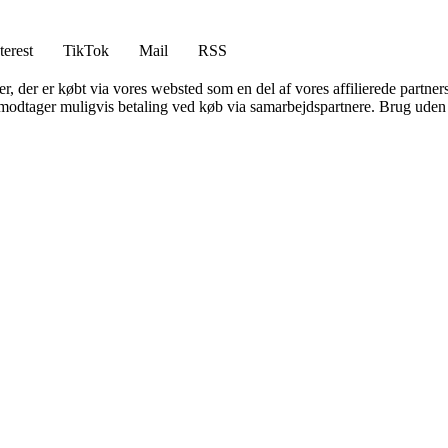
terest
TikTok
Mail
RSS
ter, der er købt via vores websted som en del af vores affilierede partne
tager muligvis betaling ved køb via samarbejdspartnere. Brug uden till