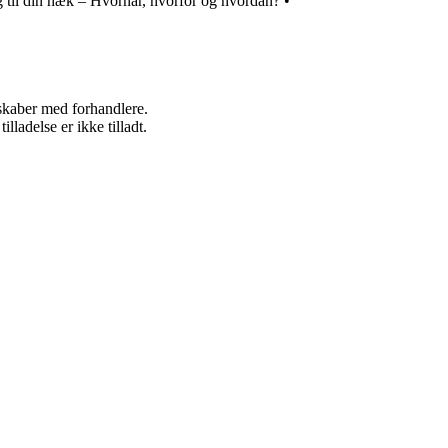
 til din hæk – Hvornår, hvorfor og hvordan?
•
rskaber med forhandlere.
adelse er ikke tilladt.