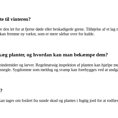
 til vinteren?
re den let for at fjerne døde eller beskadigede grene. Tilføjelse af et 
e kan fremme ny vækst, som er mere sårbar over for kulde.
låskæg planter, og hvordan kan man bekæmpe dem?
pindemider og larver. Regelmæssig inspektion af planten kan hjælpe m
ersnegle. Sygdomme som meldug og svamp kan forebygges ved at undgå 
e?
kan tages om foråret fra sunde skud og plantes i fugtig jord for at rodfæ