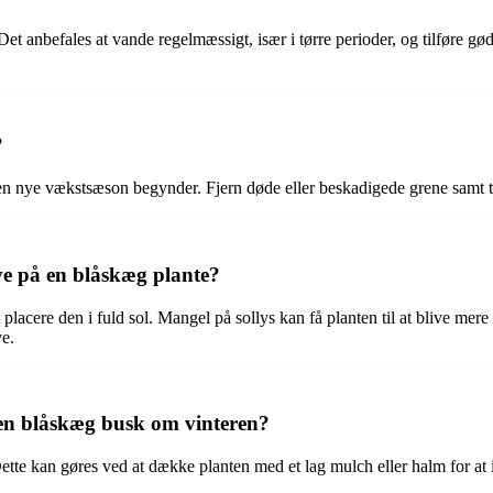
 Det anbefales at vande regelmæssigt, især i tørre perioder, og tilføre
?
en nye vækstsæson begynder. Fjern døde eller beskadigede grene samt ty
e på en blåskæg plante?
 placere den i fuld sol. Mangel på sollys kan få planten til at blive me
ve.
 en blåskæg busk om vinteren?
Dette kan gøres ved at dække planten med et lag mulch eller halm for 