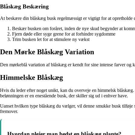
Blåskæg Beskæring
At beskære din blåskæg busk regelmæssigt er vigtigt for at opretholde 
Beskær busken om foråret, inden de nye skud begynder at kom
Fjern døde eller syge grene for at forhindre sygdomme
Trim busken let for at stimulere ny vækst
Den Mørke Blåskæg Variation
Den mørkeblå variation af blåskæg er kendt for sine intense farver og
Himmelske Blåskæg
Hvis du leder efter noget unikt, kan du overveje en himmelsk blåskæg. Di
belønningen er en enestående busk, der skiller sig ud i enhver have.
Uanset hvilken type blåskæg du vælger, vil denne smukke busk tilføje 
fremover.
Hvordan plejer man bedst en blåskæg plante?