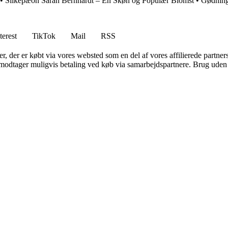
•
Silkepæon Sarah Bernhardt – En Skøn og Populær Blomst
•
Gødning
terest
TikTok
Mail
RSS
ter, der er købt via vores websted som en del af vores affilierede partne
tager muligvis betaling ved køb via samarbejdspartnere. Brug uden till