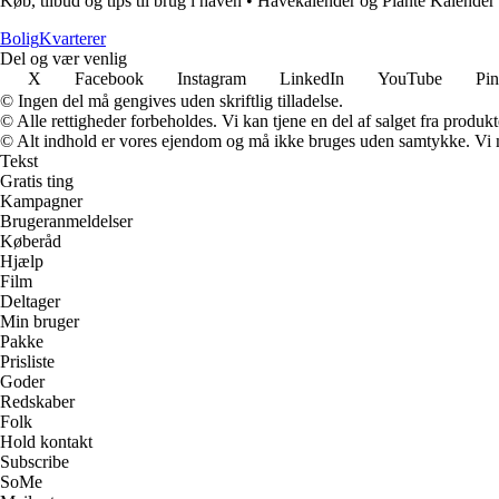
Køb, tilbud og tips til brug i haven
•
Havekalender og Plante Kalender
Bolig
Kvarterer
Del og vær venlig
X
Facebook
Instagram
LinkedIn
YouTube
Pin
© Ingen del må gengives uden skriftlig tilladelse.
© Alle rettigheder forbeholdes. Vi kan tjene en del af salget fra produk
© Alt indhold er vores ejendom og må ikke bruges uden samtykke. Vi mod
Tekst
Gratis ting
Kampagner
Brugeranmeldelser
Køberåd
Hjælp
Film
Deltager
Min bruger
Pakke
Prisliste
Goder
Redskaber
Folk
Hold kontakt
Subscribe
SoMe