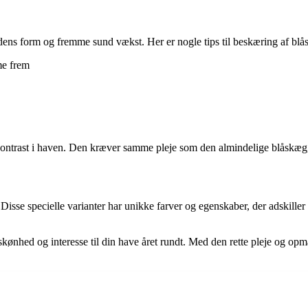
dens form og fremme sund vækst. Her er nogle tips til beskæring af blå
me frem
 kontrast i haven. Den kræver samme pleje som den almindelige blåskæg,
sse specielle varianter har unikke farver og egenskaber, der adskiller de
skønhed og interesse til din have året rundt. Med den rette pleje og o