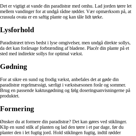
Det er vigtigt at vande din paradistræ med omhu. Lad jorden tørre let
mellem vandinger for at undgå rådne rødder. Vær opmærksom på, at
crassula ovata er en saftig plante og kan tåle lidt tørke.
Lysforhold
Paradistræet trives bedst i lyse omgivelser, men undgå direkte sollys,
da det kan forårsage forbrænding af bladene. Placér din plante på et
sted med indirekte sollys for optimal vækst.
Gødning
For at sikre en sund og frodig vækst, anbefales det at gøde din
paradistræ regelmæssigt, særligt i vækstsæsonen forår og sommer.
Brug en passende kaktusgødning og følg doseringsanvisningerne på
produktet.
Formering
Ønsker du at formere din paradistræ? Det kan gøres ved stiklinger.
Klip en sund stilk af planten og lad den tørre i et par dage, før du
planter den i let fugtig jord. Hold stiklingen fugtig, indtil rødder