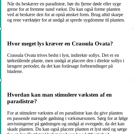
Når du beskærer en paradistræ, bør du fjerne døde eller syge
grene for at fremme sund vækst. Du kan også forme planten
ved at beskære den for at opnå ønsket form. Brug altid skarpe
og rene værktøjer for at undgå at sprede sygdomme til planten.
Hvor meget lys kræver en Crassula Ovata?
Crassula Ovata trives bedst i lyst, indirekte sollys. Det er en
tørketålende plante, men undgå at placere den i direkte sollys i
længere perioder, da det kan forårsage forbrændinger på
bladene.
Hvordan kan man stimulere væksten af en
paradistræ?
For at stimulere væksten af en paradistræ kan du give planten
en passende mængde gødning i vækstsæsonen. Sørg for at følge
anvisningerne på gødningen og undgå at overgøde, da det kan
skade planten. Du kan også placere planten et lyst sted og sørge