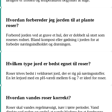
længere er frossen og temperaturen begynder at stige.
Hvordan forbereder jeg jorden til at plante
roser?
Forbered jorden ved at grave et hul, der er dobbelt så stort som
rosenes rodnet. Bland kompost eller gødning i jorden for at
forbedre næringsindholdet og dræningen.
Hvilken type jord er bedst egnet til roser?
Roser trives bedst i veldrænet jord, der er rig på næringsstoffer.
En let lerjord med en pH-værdi mellem 6 og 7 er ideel for roser.
Hvordan vandes roser korrekt?
Roser skal vandes regelmæssigt, især i tørre perioder. Vand
direkte ved roden og undgå at vande bladene for at forebygge