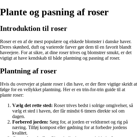
Plante og pasning af roser
Introduktion til roser
Roser er en af de mest populære og elskede blomster i danske haver.
Deres skønhed, duft og varierede farver gør dem til en favorit blandt
haveejere. For at sikre, at dine roser trives og blomstrer smukt, er det
vigtigt at have kendskab til både plantning og pasning af roser.
Plantning af roser
Hvis du overvejer at plante roser i din have, er der flere vigtige skridt at
følge for en vellykket plantning. Her er en trin-for-trin guide til at
plante roser:
Vælg det rette sted:
Roser trives bedst i solrige omgivelser, så
vælg et sted i haven, der får mindst 6 timers direkte sol om
dagen.
Forbered jorden:
Sørg for, at jorden er veldrænet og rig på
næring. Tilføj kompost eller gødning for at forbedre jordens
kvalitet.