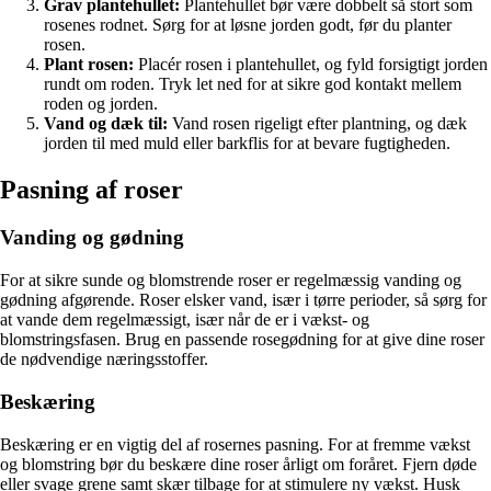
Grav plantehullet:
Plantehullet bør være dobbelt så stort som
rosenes rodnet. Sørg for at løsne jorden godt, før du planter
rosen.
Plant rosen:
Placér rosen i plantehullet, og fyld forsigtigt jorden
rundt om roden. Tryk let ned for at sikre god kontakt mellem
roden og jorden.
Vand og dæk til:
Vand rosen rigeligt efter plantning, og dæk
jorden til med muld eller barkflis for at bevare fugtigheden.
Pasning af roser
Vanding og gødning
For at sikre sunde og blomstrende roser er regelmæssig vanding og
gødning afgørende. Roser elsker vand, især i tørre perioder, så sørg for
at vande dem regelmæssigt, især når de er i vækst- og
blomstringsfasen. Brug en passende rosegødning for at give dine roser
de nødvendige næringsstoffer.
Beskæring
Beskæring er en vigtig del af rosernes pasning. For at fremme vækst
og blomstring bør du beskære dine roser årligt om foråret. Fjern døde
eller svage grene samt skær tilbage for at stimulere ny vækst. Husk