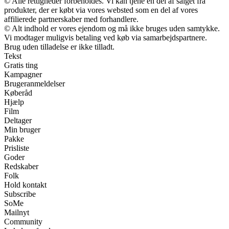
© Alle rettigheder forbeholdes. Vi kan tjene en del af salget fra
produkter, der er købt via vores websted som en del af vores
affilierede partnerskaber med forhandlere.
© Alt indhold er vores ejendom og må ikke bruges uden samtykke.
Vi modtager muligvis betaling ved køb via samarbejdspartnere.
Brug uden tilladelse er ikke tilladt.
Tekst
Gratis ting
Kampagner
Brugeranmeldelser
Køberåd
Hjælp
Film
Deltager
Min bruger
Pakke
Prisliste
Goder
Redskaber
Folk
Hold kontakt
Subscribe
SoMe
Mailnyt
Community