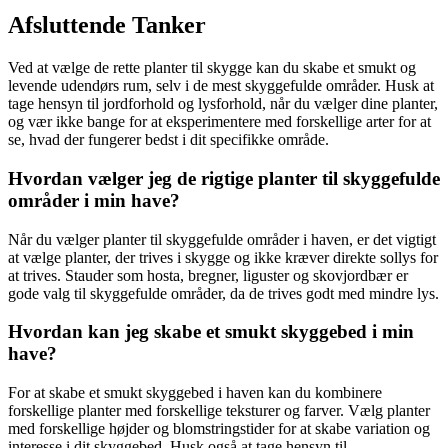
Afsluttende Tanker
Ved at vælge de rette planter til skygge kan du skabe et smukt og
levende udendørs rum, selv i de mest skyggefulde områder. Husk at
tage hensyn til jordforhold og lysforhold, når du vælger dine planter,
og vær ikke bange for at eksperimentere med forskellige arter for at
se, hvad der fungerer bedst i dit specifikke område.
Hvordan vælger jeg de rigtige planter til skyggefulde
områder i min have?
Når du vælger planter til skyggefulde områder i haven, er det vigtigt
at vælge planter, der trives i skygge og ikke kræver direkte sollys for
at trives. Stauder som hosta, bregner, liguster og skovjordbær er
gode valg til skyggefulde områder, da de trives godt med mindre lys.
Hvordan kan jeg skabe et smukt skyggebed i min
have?
For at skabe et smukt skyggebed i haven kan du kombinere
forskellige planter med forskellige teksturer og farver. Vælg planter
med forskellige højder og blomstringstider for at skabe variation og
interesse i dit skyggebed. Husk også at tage hensyn til