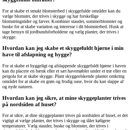
For at skabe et smukt blomsterbed i skyggefulde områder kan du
vælge blomster, der trives i skygge og har forskellige
blomstringstider og farver. Kombiner stauder, sommerblomster og
buske for at skabe variation og interesse i dit blomsterbed. Husk at
tage hensyn til jordbundsforholdene og vælg planter, der trives i
skygge.
Hvordan kan jeg skabe et skyggefuldt hjørne i min
have til afslapning og hygge?
For at skabe et hyggeligt og afslappende skyggefuldt hjørne i haven
kan du placere en bænk eller et sæt havemøbler under et træ eller en
pergola for at skabe skygge. Plant skyggeelskende planter omkring
området for at skabe en grøn og frodig oase, hvor du kan slappe af
og nyde naturen.
Hvordan kan jeg sikre, at mine skyggeplanter trives
på nordsiden af huset?
For at sikre, at dine skyggeplanter trives på nordsiden af huset, er det
vigtigt at vælge planter, der trives i skygge og tåler køligere
temperaturer. Vælg stauder, buske og blomster, der trives i