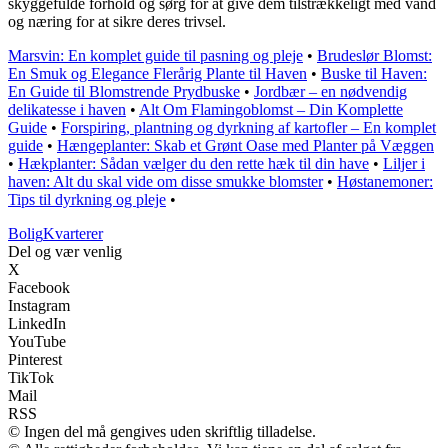
skyggefulde forhold og sørg for at give dem tilstrækkeligt med vand
og næring for at sikre deres trivsel.
Marsvin: En komplet guide til pasning og pleje
•
Brudeslør Blomst:
En Smuk og Elegance Flerårig Plante til Haven
•
Buske til Haven:
En Guide til Blomstrende Prydbuske
•
Jordbær – en nødvendig
delikatesse i haven
•
Alt Om Flamingoblomst – Din Komplette
Guide
•
Forspiring, plantning og dyrkning af kartofler – En komplet
guide
•
Hængeplanter: Skab et Grønt Oase med Planter på Væggen
•
Hækplanter: Sådan vælger du den rette hæk til din have
•
Liljer i
haven: Alt du skal vide om disse smukke blomster
•
Høstanemoner:
Tips til dyrkning og pleje
•
Bolig
Kvarterer
Del og vær venlig
X
Facebook
Instagram
LinkedIn
YouTube
Pinterest
TikTok
Mail
RSS
© Ingen del må gengives uden skriftlig tilladelse.