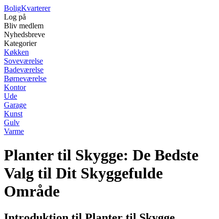
Bolig
Kvarterer
Log på
Bliv medlem
Nyhedsbreve
Kategorier
Køkken
Soveværelse
Badeværelse
Børneværelse
Kontor
Ude
Garage
Kunst
Gulv
Varme
Planter til Skygge: De Bedste
Valg til Dit Skyggefulde
Område
Introduktion til Planter til Skygge