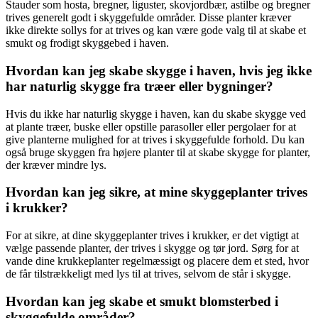
Stauder som hosta, bregner, liguster, skovjordbær, astilbe og bregner
trives generelt godt i skyggefulde områder. Disse planter kræver
ikke direkte sollys for at trives og kan være gode valg til at skabe et
smukt og frodigt skyggebed i haven.
Hvordan kan jeg skabe skygge i haven, hvis jeg ikke
har naturlig skygge fra træer eller bygninger?
Hvis du ikke har naturlig skygge i haven, kan du skabe skygge ved
at plante træer, buske eller opstille parasoller eller pergolaer for at
give planterne mulighed for at trives i skyggefulde forhold. Du kan
også bruge skyggen fra højere planter til at skabe skygge for planter,
der kræver mindre lys.
Hvordan kan jeg sikre, at mine skyggeplanter trives
i krukker?
For at sikre, at dine skyggeplanter trives i krukker, er det vigtigt at
vælge passende planter, der trives i skygge og tør jord. Sørg for at
vande dine krukkeplanter regelmæssigt og placere dem et sted, hvor
de får tilstrækkeligt med lys til at trives, selvom de står i skygge.
Hvordan kan jeg skabe et smukt blomsterbed i
skyggefulde områder?