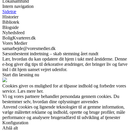
Lokalsamfund
Intern navigation
Sidetræ
Historier
Bibliotek
Blogside
Nyhedsfeed
BoligKvarterer.dk
Vores Medier
samarbejde@voresmedier.dk
Sæsonbestemt indretning – skab stemning året rundt
Lær, hvordan du kan opdatere dit hjem i takt med årstiderne. Denne
e-bog giver dig tips til dekorative ændringer, der bringer liv og farve
ind i dit hjem uanset vejret udenfor.
Start din læsning nu
Cookies giver os mulighed for at tilpasse indhold og forbedre vores
service. Læs mere her.
Vi og vores partnere behandler persondata gennem cookies. Du
bestemmer selv, hvordan dine oplysninger anvendes
Anvend cookies og lignende teknologier til at gemme information,
vælge målrettet reklame og indhold, oprette og bruge profiler, måle
performance og analysere brugeradfærd til udvikling af tjenester
Konfiguration
Afslå alt