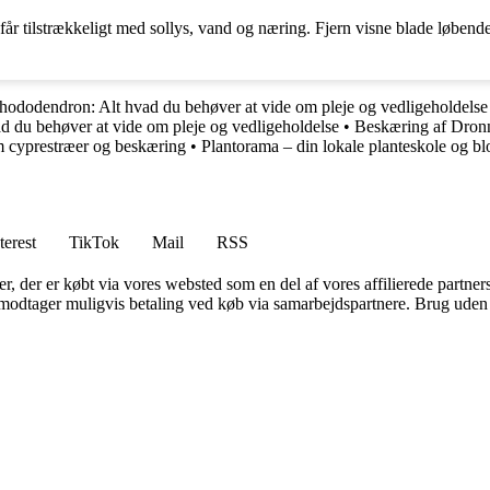
ne får tilstrækkeligt med sollys, vand og næring. Fjern visne blade løben
hododendron: Alt hvad du behøver at vide om pleje og vedligeholdelse
 du behøver at vide om pleje og vedligeholdelse
•
Beskæring af Dron
m cyprestræer og beskæring
•
Plantorama – din lokale planteskole og bl
terest
TikTok
Mail
RSS
ter, der er købt via vores websted som en del af vores affilierede partne
tager muligvis betaling ved køb via samarbejdspartnere. Brug uden till