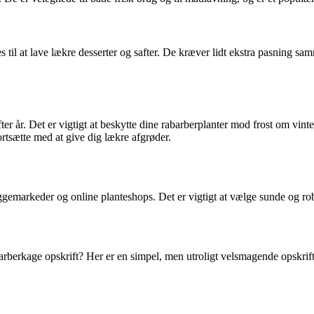
s til at lave lækre desserter og safter. De kræver lidt ekstra pasning 
efter år. Det er vigtigt at beskytte dine rabarberplanter mod frost om vi
ortsætte med at give dig lækre afgrøder.
emarkeder og online planteshops. Det er vigtigt at vælge sunde og robust
rberkage opskrift? Her er en simpel, men utroligt velsmagende opskrift