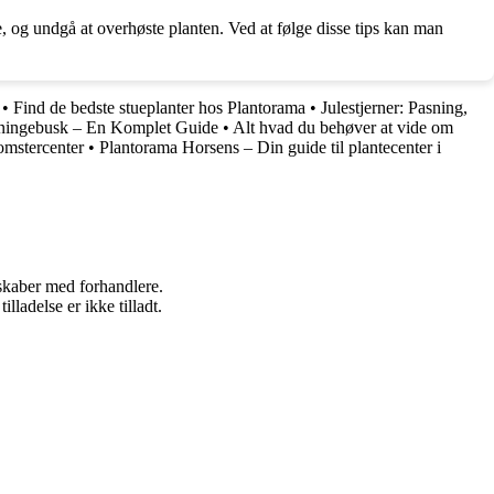
de, og undgå at overhøste planten. Ved at følge disse tips kan man
•
Find de bedste stueplanter hos Plantorama
•
Julestjerner: Pasning,
ningebusk – En Komplet Guide
•
Alt hvad du behøver at vide om
omstercenter
•
Plantorama Horsens – Din guide til plantecenter i
rskaber med forhandlere.
adelse er ikke tilladt.