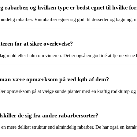
 rabarber, og hvilken type er bedst egnet til hvilke fo
ndelig rabarber. Vinrabarber egner sig godt til desserter og bagning, m
ren for at sikre overlevelse?
 muld eller halm om vinteren. Det er også en god idé at fjerne visne bl
l man være opmærksom på ved køb af dem?
. Vær opmærksom på at vælge sunde planter med en kraftig rodklump og 
iller de sig fra andre rabarbersorter?
en mere delikat struktur end almindelig rabarber. De har også en karakt