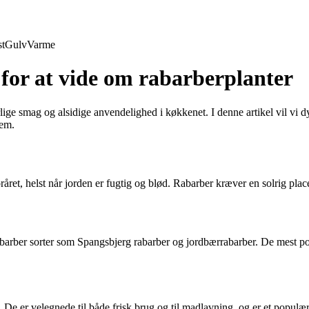
t
Gulv
Varme
for at vide om rabarberplanter
lige smag og alsidige anvendelighed i køkkenet. I denne artikel vil vi d
dem.
oråret, helst når jorden er fugtig og blød. Rabarber kræver en solrig plac
barber sorter som Spangsbjerg rabarber og jordbærrabarber. De mest popu
De er velegnede til både frisk brug og til madlavning, og er et populær