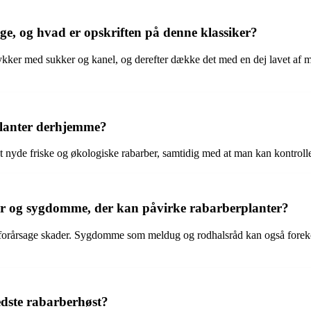
 og hvad er opskriften på denne klassiker?
kker med sukker og kanel, og derefter dække det med en dej lavet af m
planter derhjemme?
t nyde friske og økologiske rabarber, samtidig med at man kan kontrol
yr og sygdomme, der kan påvirke rabarberplanter?
og forårsage skader. Sygdomme som meldug og rodhalsråd kan også fore
bedste rabarberhøst?