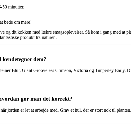
-50 minutter.
 at bede om mere!
in have og dit køkken med lækre smagsoplevelser. Så kom i gang med at p
fantastiske produkt fra naturen.
ad kendetegner dem?
steiner Blut, Giant Grooveless Crimson, Victoria og Timperley Early. Diss
g hvordan gør man det korrekt?
t, når jorden er let at arbejde med. Grav et hul, der er stort nok til pla