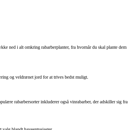
ykke ned i alt omkring rabarberplanter, fra hvornår du skal plante dem
ering og veldrænet jord for at trives bedst muligt.
lære rabarbersorter inkluderer også vinrabarber, der adskiller sig fra
t valg blandt haveentusiaster.