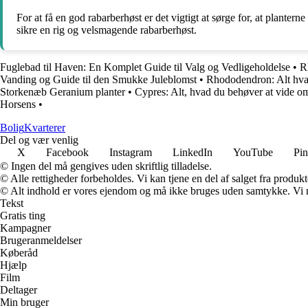
For at få en god rabarberhøst er det vigtigt at sørge for, at planter
sikre en rig og velsmagende rabarberhøst.
Fuglebad til Haven: En Komplet Guide til Valg og Vedligeholdelse
•
R
Vanding og Guide til den Smukke Juleblomst
•
Rhododendron: Alt hvad
Storkenæb Geranium planter
•
Cypres: Alt, hvad du behøver at vide o
Horsens
•
Bolig
Kvarterer
Del og vær venlig
X
Facebook
Instagram
LinkedIn
YouTube
Pin
© Ingen del må gengives uden skriftlig tilladelse.
© Alle rettigheder forbeholdes. Vi kan tjene en del af salget fra produk
© Alt indhold er vores ejendom og må ikke bruges uden samtykke. Vi mod
Tekst
Gratis ting
Kampagner
Brugeranmeldelser
Køberåd
Hjælp
Film
Deltager
Min bruger