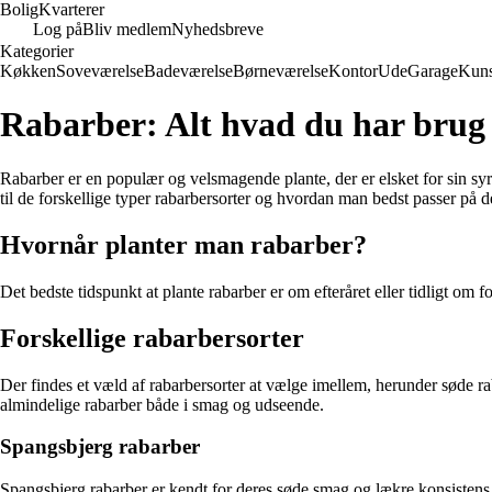
Bolig
Kvarterer
Log på
Bliv medlem
Nyhedsbreve
Kategorier
Køkken
Soveværelse
Badeværelse
Børneværelse
Kontor
Ude
Garage
Kuns
Rabarber: Alt hvad du har brug 
Rabarber er en populær og velsmagende plante, der er elsket for sin syr
til de forskellige typer rabarbersorter og hvordan man bedst passer på 
Hvornår planter man rabarber?
Det bedste tidspunkt at plante rabarber er om efteråret eller tidligt om f
Forskellige rabarbersorter
Der findes et væld af rabarbersorter at vælge imellem, herunder søde ra
almindelige rabarber både i smag og udseende.
Spangsbjerg rabarber
Spangsbjerg rabarber er kendt for deres søde smag og lækre konsistens. 