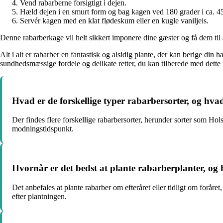
Vend rabarberne forsigtigt i dejen.
Hæld dejen i en smurt form og bag kagen ved 180 grader i ca. 45
Servér kagen med en klat flødeskum eller en kugle vaniljeis.
Denne rabarberkage vil helt sikkert imponere dine gæster og få dem til
Alt i alt er rabarber en fantastisk og alsidig plante, der kan berige d
sundhedsmæssige fordele og delikate retter, du kan tilberede med dette 
Hvad er de forskellige typer rabarbersorter, og hv
Der findes flere forskellige rabarbersorter, herunder sorter som Hol
modningstidspunkt.
Hvornår er det bedst at plante rabarberplanter, o
Det anbefales at plante rabarber om efteråret eller tidligt om foråre
efter plantningen.