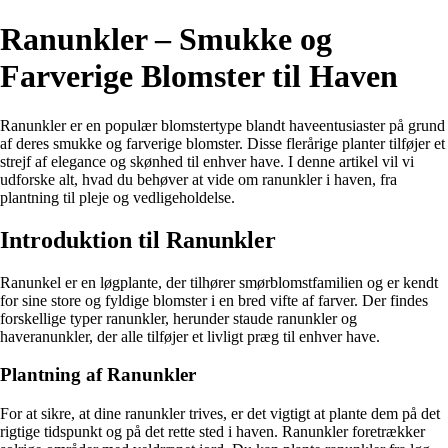
Ranunkler – Smukke og
Farverige Blomster til Haven
Ranunkler er en populær blomstertype blandt haveentusiaster på grund
af deres smukke og farverige blomster. Disse flerårige planter tilføjer et
strejf af elegance og skønhed til enhver have. I denne artikel vil vi
udforske alt, hvad du behøver at vide om ranunkler i haven, fra
plantning til pleje og vedligeholdelse.
Introduktion til Ranunkler
Ranunkel er en løgplante, der tilhører smørblomstfamilien og er kendt
for sine store og fyldige blomster i en bred vifte af farver. Der findes
forskellige typer ranunkler, herunder staude ranunkler og
haveranunkler, der alle tilføjer et livligt præg til enhver have.
Plantning af Ranunkler
For at sikre, at dine ranunkler trives, er det vigtigt at plante dem på det
rigtige tidspunkt og på det rette sted i haven. Ranunkler foretrækker