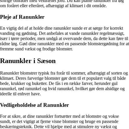
solrige områder med veldrænet jord. Du kan plante ranunkler fra løg
om foråret eller efteråret, afhængigt af klimaet i dit område.
Pleje af Ranunkler
En vigtig del af at holde dine ranunkler sunde er at sørge for korrekt
vanding og gødning. Det anbefales at vande ranunkler regelmæssigt,
især i tørre perioder, men undgå at overvande dem, da dette kan føre til
rådne løg. Gød dine ranunkler med en passende blomstergødning for at
fremme sund vækst og frodige blomster.
Ranunkler i Sæson
Ranunkler blomstrer typisk fra forår til sommer, afhængigt af sorten og
klimaet. Deres farverige blomster gør dem til et populært valg til både
bede, krukker og buketter. De fås i en række farver, herunder gul
ranunkel, rød ranunkel og hvid ranunkel, hvilket gør dem alsidige og
ideelle til enhver have.
Vedligeholdelse af Ranunkler
For at sikre, at dine ranunkler fortsætter med at blomstre og vokse
sundt, er det vigtigt at fjerne visne blomster og bruge en passende
beskæringsteknik. Dette vil hjælpe med at stimulere ny vækst og