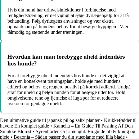
Hvis din hund har urinvejsinfektioner i forbindelse med
renlighedstræning, er det vigtigt at søge dyrlægehjælp for at få
behandling. Følg dyrlægens anvisninger og vær ekstra
opmærksom på hundens behov for at besørge hyppigere. Vær
tålmodig og støttende under træningen.
Hvordan kan man forebygge uheld indendørs
hos hunde?
For at forebygge uheld indendørs hos hunde er det vigtigt at
have en konsekvent træningsplan, holde øje med hundens
adfærd og behov, og reagere positivt på korrekt adfærd. Undgå
straf for uheld og beløn hunden for at besørge udenfor. Hold
omgivelserne rene og fjernelse af lugtspor for at reducere
risikoen for gentagne uheld.
Den ultimative guide til japansk pil og salix-planter
•
Krukkefødder til
haven: En komplet guide
•
Kamelia – En Guide Til Pasning Af Den
Smukke Blomst
•
Syrenhortensia Limelight: En guide til dyrkning og
pleje
•
Begonia – Sådan passer du din stueplante med lilla blade
•