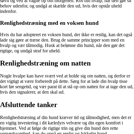
søvn og ved at vågne op om morgenen. Ros din hvalp, når den gør sit
behov udenfor, og undgå at skælde den ud, hvis der opstår uheld
indenfor.
Renlighedstræning med en voksen hund
Hvis du har adopteret en voksen hund, der ikke er renlig, kan det også
lade sig gøre at træne den. Brug de samme principper som med en
hvalp og vær tålmodig. Husk at belønne din hund, når den gør det
rigtige, og undgå straf for uheld.
Renlighedstræning om natten
Nogle hvalpe kan have svært ved at holde sig om natten, og derfor er
det vigtigt at være forberedt på dette. Sørg for at lade din hvalp tisse
kort før sengetid, og vær parat til at stå op om natten for at tage den ud,
hvis den signalerer, at den skal ud.
Afsluttende tanker
Renlighedstræning af din hund kræver tid og tålmodighed, men det er
en vigtig investering i dit kæledyrs velvære og din egen komfort i
hjemmet. Ved at følge de rigtige trin og give din hund den rette
opmærksomhed, kan du opnå en renlig og lykkelig hund.