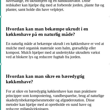
haveslange, en ukrudtsjern og en håndkultivator. Disse
redskaber kan hjælpe dig med at forberede jorden, plante frø og
planter, samt holde din have velplejet.
Hvordan kan man bekæmpe ukrudt i en
køkkenhave på en naturlig måde?
En naturlig måde at bekæmpe ukrudt i en køkkenhave er ved at
mulche med organisk materiale som halm, græsafklip eller
kompost. Mulch hjælper med at undertrykke ukrudtets vækst
ved at blokere lys og reducere fugttab fra jorden.
Hvordan kan man sikre en bæredygtig
køkkenhave?
For at sikre en bæredygtig køkkenhave kan man praktisere
principper som kompostering, vandbesparelse, brug af naturlige
skadedyrsbekæmpelsesmetoder og afgrøderotation. Disse
metoder kan hjælpe med at opretholde en sund have og
reducere miljøpåvirkningen.