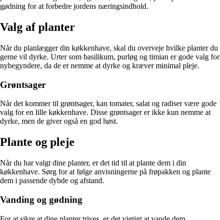
gødning for at forbedre jordens næringsindhold.
Valg af planter
Når du planlægger din køkkenhave, skal du overveje hvilke planter du
gerne vil dyrke. Urter som basilikum, purløg og timian er gode valg for
nybegyndere, da de er nemme at dyrke og kræver minimal pleje.
Grøntsager
Når det kommer til grøntsager, kan tomater, salat og radiser være gode
valg for en lille køkkenhave. Disse grøntsager er ikke kun nemme at
dyrke, men de giver også en god høst.
Plante og pleje
Når du har valgt dine planter, er det tid til at plante dem i din
køkkenhave. Sørg for at følge anvisningerne på frøpakken og plante
dem i passende dybde og afstand.
Vanding og gødning
For at sikre at dine planter trives, er det vigtigt at vande dem