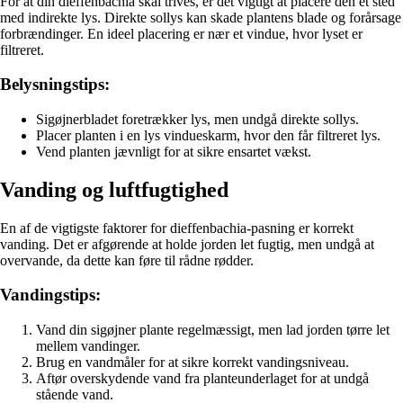
For at din dieffenbachia skal trives, er det vigtigt at placere den et sted
med indirekte lys. Direkte sollys kan skade plantens blade og forårsage
forbrændinger. En ideel placering er nær et vindue, hvor lyset er
filtreret.
Belysningstips:
Sigøjnerbladet foretrækker lys, men undgå direkte sollys.
Placer planten i en lys vindueskarm, hvor den får filtreret lys.
Vend planten jævnligt for at sikre ensartet vækst.
Vanding og luftfugtighed
En af de vigtigste faktorer for dieffenbachia-pasning er korrekt
vanding. Det er afgørende at holde jorden let fugtig, men undgå at
overvande, da dette kan føre til rådne rødder.
Vandingstips:
Vand din sigøjner plante regelmæssigt, men lad jorden tørre let
mellem vandinger.
Brug en vandmåler for at sikre korrekt vandingsniveau.
Aftør overskydende vand fra planteunderlaget for at undgå
stående vand.