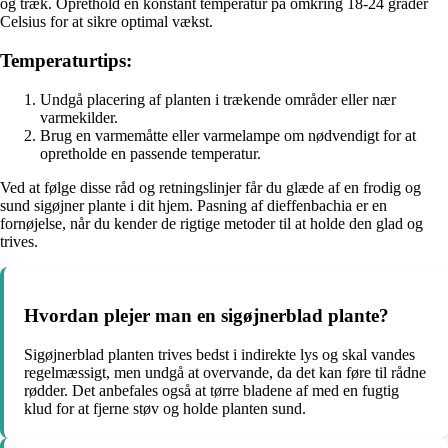
og træk. Oprethold en konstant temperatur på omkring 18-24 grader
Celsius for at sikre optimal vækst.
Temperaturtips:
Undgå placering af planten i trækende områder eller nær
varmekilder.
Brug en varmemåtte eller varmelampe om nødvendigt for at
opretholde en passende temperatur.
Ved at følge disse råd og retningslinjer får du glæde af en frodig og
sund sigøjner plante i dit hjem. Pasning af dieffenbachia er en
fornøjelse, når du kender de rigtige metoder til at holde den glad og
trives.
Hvordan plejer man en sigøjnerblad plante?
Sigøjnerblad planten trives bedst i indirekte lys og skal vandes
regelmæssigt, men undgå at overvande, da det kan føre til rådne
rødder. Det anbefales også at tørre bladene af med en fugtig
klud for at fjerne støv og holde planten sund.