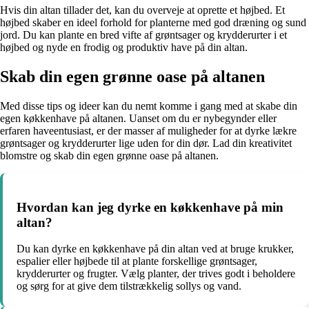
Hvis din altan tillader det, kan du overveje at oprette et højbed. Et
højbed skaber en ideel forhold for planterne med god dræning og sund
jord. Du kan plante en bred vifte af grøntsager og krydderurter i et
højbed og nyde en frodig og produktiv have på din altan.
Skab din egen grønne oase på altanen
Med disse tips og ideer kan du nemt komme i gang med at skabe din
egen køkkenhave på altanen. Uanset om du er nybegynder eller
erfaren haveentusiast, er der masser af muligheder for at dyrke lækre
grøntsager og krydderurter lige uden for din dør. Lad din kreativitet
blomstre og skab din egen grønne oase på altanen.
Hvordan kan jeg dyrke en køkkenhave på min
altan?
Du kan dyrke en køkkenhave på din altan ved at bruge krukker,
espalier eller højbede til at plante forskellige grøntsager,
krydderurter og frugter. Vælg planter, der trives godt i beholdere
og sørg for at give dem tilstrækkelig sollys og vand.