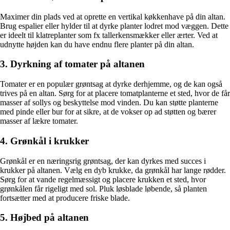
Maximer din plads ved at oprette en vertikal køkkenhave på din altan.
Brug espalier eller hylder til at dyrke planter lodret mod væggen. Dette
er ideelt til klatreplanter som fx tallerkensmækker eller ærter. Ved at
udnytte højden kan du have endnu flere planter på din altan.
3. Dyrkning af tomater på altanen
Tomater er en populær grøntsag at dyrke derhjemme, og de kan også
trives på en altan. Sørg for at placere tomatplanterne et sted, hvor de får
masser af sollys og beskyttelse mod vinden. Du kan støtte planterne
med pinde eller bur for at sikre, at de vokser op ad støtten og bærer
masser af lækre tomater.
4. Grønkål i krukker
Grønkål er en næringsrig grøntsag, der kan dyrkes med succes i
krukker på altanen. Vælg en dyb krukke, da grønkål har lange rødder.
Sørg for at vande regelmæssigt og placere krukken et sted, hvor
grønkålen får rigeligt med sol. Pluk løsblade løbende, så planten
fortsætter med at producere friske blade.
5. Højbed på altanen