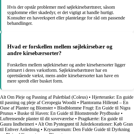
Hvis der opstår problemer med søjlekirsebærtræer, såsom
sygdomme eller skadedyr, er det vigtigt at handle hurtigt.
Konsulter en haveekspert eller plantelæge for råd om passende
behandlinger.
Hvad er forskellen mellem søjlekirsebær og
andre kirsebærsorter?
Forskellen mellem søjlekirsebær og andre kirsebærsorter ligger
primært i deres vækstform. Søjlekirsebærtræer har en
opretstående vækst, mens andre kirsebærsorter kan have en
mere spredt eller busket form.
Alt Om Pleje og Pasning af Paletblad (Coleus)
•
Hjerteranke: En guide
til pasning og pleje af Ceropegia Woodii
•
Plantorama Hillerød – En
Oase af Planter og Blomster
•
Blodblomme Frugt: En Guide til Nigra
Prunus
•
Buske til Haven: En Guide til Blomstrende Prydbuske
•
Luftrensende planter til dit soveværelse
•
Pragtkærte: En guide til
Gaura lindheimeri
•
Alt Om Pyntegrønt til Juledekorationer: Køb Gran
til Enhver Anledning
•
Krysantemum: Den Fulde Guide til Dyrkning