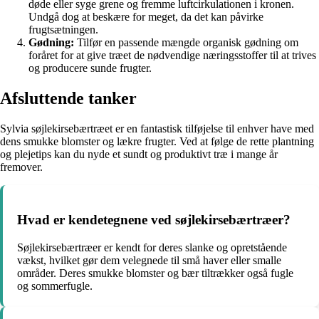
døde eller syge grene og fremme luftcirkulationen i kronen.
Undgå dog at beskære for meget, da det kan påvirke
frugtsætningen.
Gødning:
Tilfør en passende mængde organisk gødning om
foråret for at give træet de nødvendige næringsstoffer til at trives
og producere sunde frugter.
Afsluttende tanker
Sylvia søjlekirsebærtræet er en fantastisk tilføjelse til enhver have med
dens smukke blomster og lækre frugter. Ved at følge de rette plantning
og plejetips kan du nyde et sundt og produktivt træ i mange år
fremover.
Hvad er kendetegnene ved søjlekirsebærtræer?
Søjlekirsebærtræer er kendt for deres slanke og opretstående
vækst, hvilket gør dem velegnede til små haver eller smalle
områder. Deres smukke blomster og bær tiltrækker også fugle
og sommerfugle.