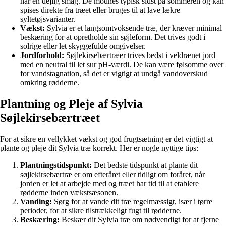
har en dejlig smag. De modnes typisk sidst på sommeren og kan
spises direkte fra træet eller bruges til at lave lækre
syltetøjsvarianter.
Vækst:
Sylvia er et langsomtvoksende træ, der kræver minimal
beskæring for at opretholde sin søjleform. Det trives godt i
solrige eller let skyggefulde omgivelser.
Jordforhold:
Søjlekirsebærtræer trives bedst i veldrænet jord
med en neutral til let sur pH-værdi. De kan være følsomme over
for vandstagnation, så det er vigtigt at undgå vandoverskud
omkring rødderne.
Plantning og Pleje af Sylvia
Søjlekirsebærtræet
For at sikre en vellykket vækst og god frugtsætning er det vigtigt at
plante og pleje dit Sylvia træ korrekt. Her er nogle nyttige tips:
Plantningstidspunkt:
Det bedste tidspunkt at plante dit
søjlekirsebærtræ er om efteråret eller tidligt om foråret, når
jorden er let at arbejde med og træet har tid til at etablere
rødderne inden vækstsæsonen.
Vanding:
Sørg for at vande dit træ regelmæssigt, især i tørre
perioder, for at sikre tilstrækkeligt fugt til rødderne.
Beskæring:
Beskær dit Sylvia træ om nødvendigt for at fjerne