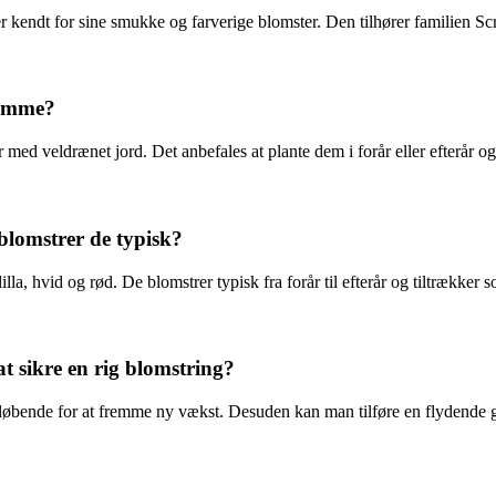
 er kendt for sine smukke og farverige blomster. Den tilhører familien S
jemme?
r med veldrænet jord. Det anbefales at plante dem i forår eller efterår o
 blomstrer de typisk?
lilla, hvid og rød. De blomstrer typisk fra forår til efterår og tiltrække
t sikre en rig blomstring?
ster løbende for at fremme ny vækst. Desuden kan man tilføre en flyden