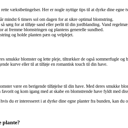
rette vækstbetingelser. Her er nogle nyttige tips til at dyrke dine egne t
får mindst 6 timers sol om dagen for at sikre optimal blomstring.
å sørg for at tilføje sand eller perlit til din jordblanding. Vand regel
r at fremme blomstringen og plantens generelle sundhed.
tring og holde planten pæn og velplejet.
res smukke blomster og lette pleje, tiltrækker de også sommerfugle og bi
nde kurve eller til at tilføje en romantisk touch til din have.
omster være en berigende tilføjelse til din have. Med deres smukke blom
 din favorit og kom igang med at skabe en blomstrende have fyldt med dis
is du er interesseret i at dyrke dine egne planter fra bunden, kan du o
e plante?