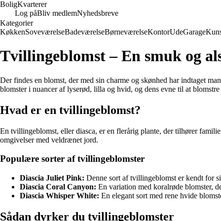
Bolig
Kvarterer
Log på
Bliv medlem
Nyhedsbreve
Kategorier
Køkken
Soveværelse
Badeværelse
Børneværelse
Kontor
Ude
Garage
Kuns
Tvillingeblomst – En smuk og als
Der findes en blomst, der med sin charme og skønhed har indtaget mang
blomster i nuancer af lyserød, lilla og hvid, og dens evne til at blomstre
Hvad er en tvillingeblomst?
En tvillingeblomst, eller diasca, er en flerårig plante, der tilhører famili
omgivelser med veldrænet jord.
Populære sorter af tvillingeblomster
Diascia Juliet Pink:
Denne sort af tvillingeblomst er kendt for
Diascia Coral Canyon:
En variation med koralrøde blomster, der
Diascia Whisper White:
En elegant sort med rene hvide blomster
Sådan dyrker du tvillingeblomster