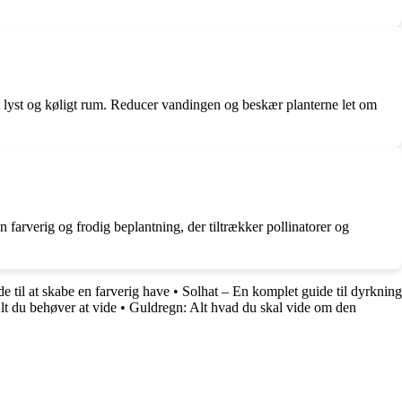
 et lyst og køligt rum. Reducer vandingen og beskær planterne let om
arverig og frodig beplantning, der tiltrækker pollinatorer og
 til at skabe en farverig have
•
Solhat – En komplet guide til dyrkning
t du behøver at vide
•
Guldregn: Alt hvad du skal vide om den