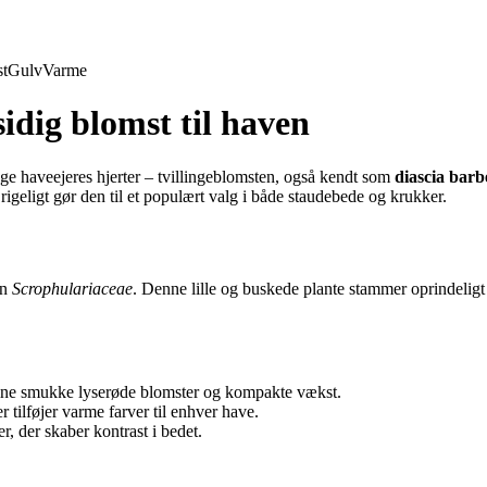
t
Gulv
Varme
idig blomst til haven
e haveejeres hjerter – tvillingeblomsten, også kendt som
diascia barb
 rigeligt gør den til et populært valg i både staudebede og krukker.
en
Scrophulariaceae
. Denne lille og buskede plante stammer oprindeligt f
 sine smukke lyserøde blomster og kompakte vækst.
 tilføjer varme farver til enhver have.
, der skaber kontrast i bedet.