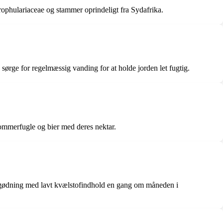
crophulariaceae og stammer oprindeligt fra Sydafrika.
g sørge for regelmæssig vanding for at holde jorden let fugtig.
r sommerfugle og bier med deres nektar.
de gødning med lavt kvælstofindhold en gang om måneden i