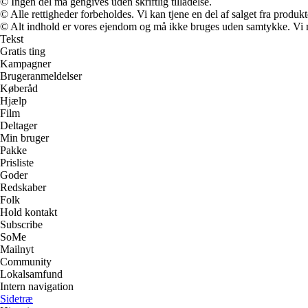
© Ingen del må gengives uden skriftlig tilladelse.
© Alle rettigheder forbeholdes. Vi kan tjene en del af salget fra produk
© Alt indhold er vores ejendom og må ikke bruges uden samtykke. Vi mod
Tekst
Gratis ting
Kampagner
Brugeranmeldelser
Køberåd
Hjælp
Film
Deltager
Min bruger
Pakke
Prisliste
Goder
Redskaber
Folk
Hold kontakt
Subscribe
SoMe
Mailnyt
Community
Lokalsamfund
Intern navigation
Sidetræ