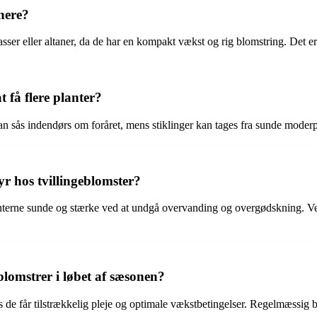
inere?
rrasser eller altaner, da de har en kompakt vækst og rig blomstring. Det
 få flere planter?
kan sås indendørs om foråret, mens stiklinger kan tages fra sunde moder
 hos tvillingeblomster?
anterne sunde og stærke ved at undgå overvanding og overgødskning. V
blomstrer i løbet af sæsonen?
hvis de får tilstrækkelig pleje og optimale vækstbetingelser. Regelmæssig