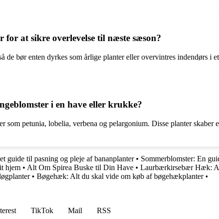
for at sikre overlevelse til næste sæson?
 så de bør enten dyrkes som årlige planter eller overvintres indendørs i
ngeblomster i en have eller krukke?
om petunia, lobelia, verbena og pelargonium. Disse planter skaber en f
guide til pasning og pleje af bananplanter
•
Sommerblomster: En guide
it hjem
•
Alt Om Spirea Buske til Din Have
•
Laurbærkirsebær Hæk: Al
løgplanter
•
Bøgehæk: Alt du skal vide om køb af bøgehækplanter
•
terest
TikTok
Mail
RSS