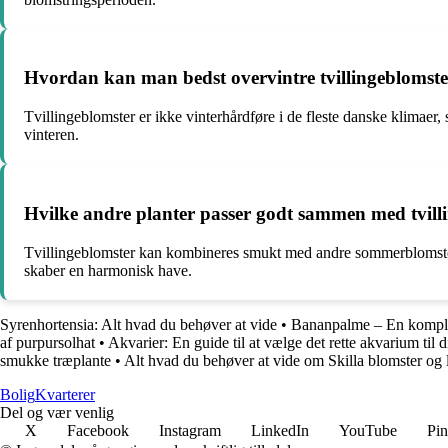
Hvordan kan man bedst overvintre tvillingeblomster 
Tvillingeblomster er ikke vinterhårdføre i de fleste danske klimaer,
vinteren.
Hvilke andre planter passer godt sammen med tvilli
Tvillingeblomster kan kombineres smukt med andre sommerblomster s
skaber en harmonisk have.
Syrenhortensia: Alt hvad du behøver at vide
•
Bananpalme – En komplet 
af purpursolhat
•
Akvarier: En guide til at vælge det rette akvarium til d
smukke træplante
•
Alt hvad du behøver at vide om Skilla blomster og 
Bolig
Kvarterer
Del og vær venlig
X
Facebook
Instagram
LinkedIn
YouTube
Pin