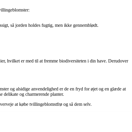
villingeblomster:
mæssigt, så jorden holdes fugtig, men ikke gennemblødt.
er, hvilket er med til at fremme biodiversiteten i din have. Derudover
ster og alsidige anvendelighed er de en fryd for øjet og en glæde at
se delikate og charmerende planter.
verveje at købe tvillingeblomstfrø og så dem selv.