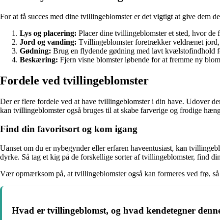
For at få succes med dine tvillingeblomster er det vigtigt at give dem de 
Lys og placering:
Placer dine tvillingeblomster et sted, hvor de 
Jord og vanding:
Tvillingeblomster foretrækker veldrænet jord, s
Gødning:
Brug en flydende gødning med lavt kvælstofindhold fo
Beskæring:
Fjern visne blomster løbende for at fremme ny bloms
Fordele ved tvillingeblomster
Der er flere fordele ved at have tvillingeblomster i din have. Udover de
kan tvillingeblomster også bruges til at skabe farverige og frodige hænge
Find din favoritsort og kom igang
Uanset om du er nybegynder eller erfaren haveentusiast, kan tvillingebl
dyrke. Så tag et kig på de forskellige sorter af tvillingeblomster, find
Vær opmærksom på, at tvillingeblomster også kan formeres ved frø, så hv
Hvad er tvillingeblomst, og hvad kendetegner denn