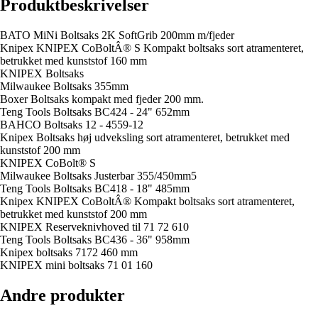
Produktbeskrivelser
BATO MiNi Boltsaks 2K SoftGrib 200mm m/fjeder
Knipex KNIPEX CoBoltÂ® S Kompakt boltsaks sort atramenteret,
betrukket med kunststof 160 mm
KNIPEX Boltsaks
Milwaukee Boltsaks 355mm
Boxer Boltsaks kompakt med fjeder 200 mm.
Teng Tools Boltsaks BC424 - 24" 652mm
BAHCO Boltsaks 12 - 4559-12
Knipex Boltsaks høj udveksling sort atramenteret, betrukket med
kunststof 200 mm
KNIPEX CoBolt® S
Milwaukee Boltsaks Justerbar 355/450mm5
Teng Tools Boltsaks BC418 - 18" 485mm
Knipex KNIPEX CoBoltÂ® Kompakt boltsaks sort atramenteret,
betrukket med kunststof 200 mm
KNIPEX Reserveknivhoved til 71 72 610
Teng Tools Boltsaks BC436 - 36" 958mm
Knipex boltsaks 7172 460 mm
KNIPEX mini boltsaks 71 01 160
Andre produkter