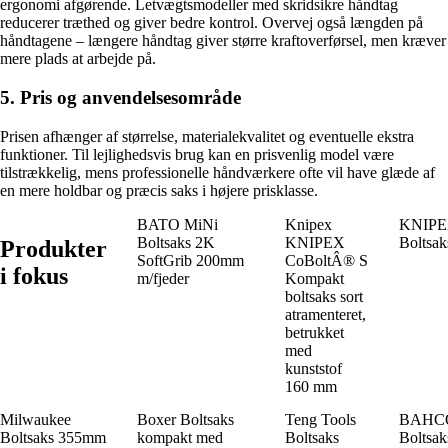
ergonomi afgørende. Letvægtsmodeller med skridsikre håndtag
reducerer træthed og giver bedre kontrol. Overvej også længden på
håndtagene – længere håndtag giver større kraftoverførsel, men kræver
mere plads at arbejde på.
5. Pris og anvendelsesområde
Prisen afhænger af størrelse, materialekvalitet og eventuelle ekstra
funktioner. Til lejlighedsvis brug kan en prisvenlig model være
tilstrækkelig, mens professionelle håndværkere ofte vil have glæde af
en mere holdbar og præcis saks i højere prisklasse.
BATO MiNi
Knipex
KNIP
Boltsaks 2K
KNIPEX
Boltsak
Produkter
SoftGrib 200mm
CoBoltÂ® S
i fokus
m/fjeder
Kompakt
boltsaks sort
atramenteret,
betrukket
med
kunststof
160 mm
Milwaukee
Boxer Boltsaks
Teng Tools
BAHC
Boltsaks 355mm
kompakt med
Boltsaks
Boltsak