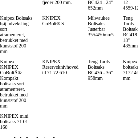
fjeder 200 mm.
BC424 - 24"
12 -
652mm
4559-1
Knipex Boltsaks
KNIPEX
Milwaukee
Teng
høj udveksling
CoBolt® S
Boltsaks
Tools
sort
Justerbar
Boltsak
atramenteret,
355/450mm5
BC418 
betrukket med
18"
kunststof 200
485mm
mm
Knipex
KNIPEX
Teng Tools
Knipex
KNIPEX
Reserveknivhoved
Boltsaks
boltsak
CoBoltÂ®
til 71 72 610
BC436 - 36"
7172 4
Kompakt
958mm
mm
boltsaks sort
atramenteret,
betrukket med
kunststof 200
mm
KNIPEX mini
boltsaks 71 01
160