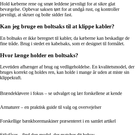
Hold kæberne rene og smør leddene jævnligt for at sikre glat
bevægelse. Opbevar saksen tørt for at undgå rust, og kontroller
jævnligt, at skruer og bolte sidder fast.
Kan jeg bruge en boltsaks til at klippe kabler?
En boltsaks er ikke beregnet til kabler, da kæberne kan beskadige de
fine tråde. Brug i stedet en kabelsaks, som er designet til formålet.
Hvor længe holder en boltsaks?
Levetiden afhænger af brug og vedligeholdelse. En kvalitetsmodel, der
bruges korrekt og holdes ren, kan holde i mange år uden at miste sin
klippekraft.
Brændekløvere i fokus – se udvalget og lær forskellene at kende
Armaturer – en praktisk guide til valg og overvejelser
Forskellige bænkboremaskiner præsenteret i en samlet artikel
Stikdåser – find den model, der matcher dit behov