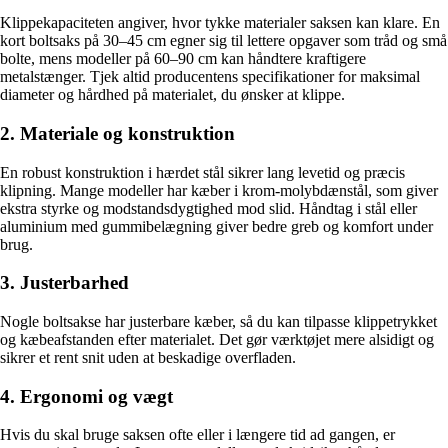
Klippekapaciteten angiver, hvor tykke materialer saksen kan klare. En
kort boltsaks på 30–45 cm egner sig til lettere opgaver som tråd og små
bolte, mens modeller på 60–90 cm kan håndtere kraftigere
metalstænger. Tjek altid producentens specifikationer for maksimal
diameter og hårdhed på materialet, du ønsker at klippe.
2. Materiale og konstruktion
En robust konstruktion i hærdet stål sikrer lang levetid og præcis
klipning. Mange modeller har kæber i krom-molybdænstål, som giver
ekstra styrke og modstandsdygtighed mod slid. Håndtag i stål eller
aluminium med gummibelægning giver bedre greb og komfort under
brug.
3. Justerbarhed
Nogle boltsakse har justerbare kæber, så du kan tilpasse klippetrykket
og kæbeafstanden efter materialet. Det gør værktøjet mere alsidigt og
sikrer et rent snit uden at beskadige overfladen.
4. Ergonomi og vægt
Hvis du skal bruge saksen ofte eller i længere tid ad gangen, er