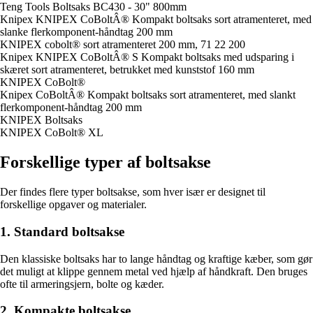
Teng Tools Boltsaks BC430 - 30" 800mm
Knipex KNIPEX CoBoltÂ® Kompakt boltsaks sort atramenteret, med
slanke flerkomponent-håndtag 200 mm
KNIPEX cobolt® sort atramenteret 200 mm, 71 22 200
Knipex KNIPEX CoBoltÂ® S Kompakt boltsaks med udsparing i
skæret sort atramenteret, betrukket med kunststof 160 mm
KNIPEX CoBolt®
Knipex CoBoltÂ® Kompakt boltsaks sort atramenteret, med slankt
flerkomponent-håndtag 200 mm
KNIPEX Boltsaks
KNIPEX CoBolt® XL
Forskellige typer af boltsakse
Der findes flere typer boltsakse, som hver især er designet til
forskellige opgaver og materialer.
1. Standard boltsakse
Den klassiske boltsaks har to lange håndtag og kraftige kæber, som gør
det muligt at klippe gennem metal ved hjælp af håndkraft. Den bruges
ofte til armeringsjern, bolte og kæder.
2. Kompakte boltsakse