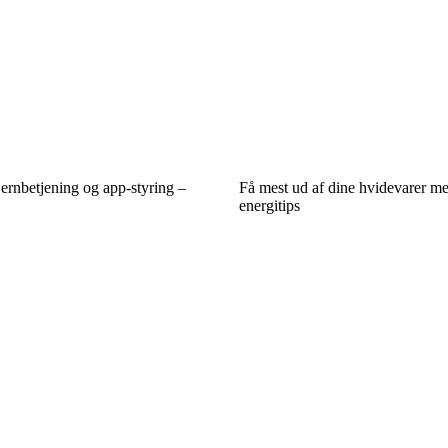
ernbetjening og app-styring –
Få mest ud af dine hvidevarer m
energitips