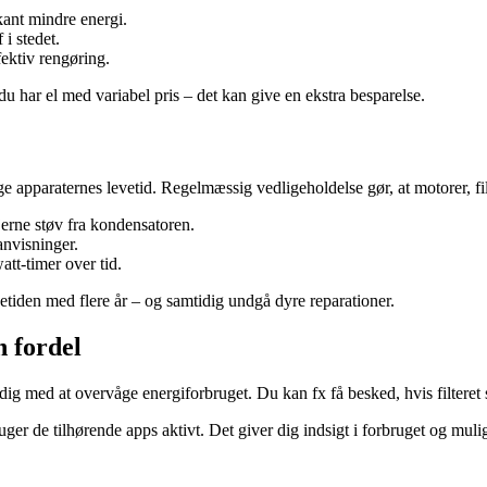
kant mindre energi.
 i stedet.
fektiv rengøring.
 du har el med variabel pris – det kan give en ekstra besparelse.
apparaternes levetid. Regelmæssig vedligeholdelse gør, at motorer, fil
jerne støv fra kondensatoren.
anvisninger.
tt-timer over tid.
etiden med flere år – og samtidig undgå dyre reparationer.
n fordel
g med at overvåge energiforbruget. Du kan fx få besked, hvis filteret sk
ger de tilhørende apps aktivt. Det giver dig indsigt i forbruget og muli