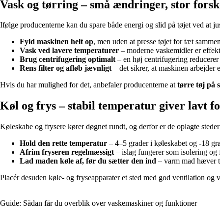
Vask og tørring – små ændringer, stor forsk
Ifølge producenterne kan du spare både energi og slid på tøjet ved at ju
Fyld maskinen helt op
, men uden at presse tøjet for tæt sammen
Vask ved lavere temperaturer
– moderne vaskemidler er effekti
Brug centrifugering optimalt
– en høj centrifugering reducerer
Rens filter og afløb jævnligt
– det sikrer, at maskinen arbejder 
Hvis du har mulighed for det, anbefaler producenterne at
tørre tøj på s
Køl og frys – stabil temperatur giver lavt f
Køleskabe og frysere kører døgnet rundt, og derfor er de oplagte steder
Hold den rette temperatur
– 4–5 grader i køleskabet og -18 gra
Afrim fryseren regelmæssigt
– islag fungerer som isolering og 
Lad maden køle af, før du sætter den ind
– varm mad hæver tem
Placér desuden køle- og fryseapparater et sted med god ventilation og v
Guide: Sådan får du overblik over vaskemaskiner og funktioner