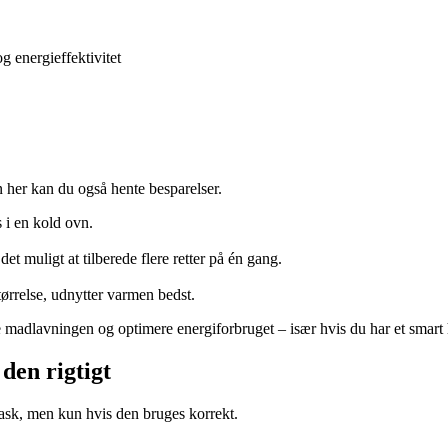
 energieffektivitet
 her kan du også hente besparelser.
 i en kold ovn.
t muligt at tilberede flere retter på én gang.
tørrelse, udnytter varmen bedst.
ge madlavningen og optimere energiforbruget – især hvis du har et smar
den rigtigt
sk, men kun hvis den bruges korrekt.