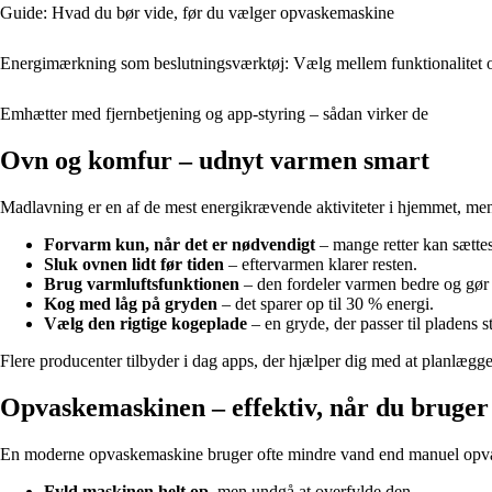
Guide: Hvad du bør vide, før du vælger opvaskemaskine
Energimærkning som beslutningsværktøj: Vælg mellem funktionalitet og
Emhætter med fjernbetjening og app-styring – sådan virker de
Ovn og komfur – udnyt varmen smart
Madlavning er en af de mest energikrævende aktiviteter i hjemmet, men
Forvarm kun, når det er nødvendigt
– mange retter kan sættes
Sluk ovnen lidt før tiden
– eftervarmen klarer resten.
Brug varmluftsfunktionen
– den fordeler varmen bedre og gør de
Kog med låg på gryden
– det sparer op til 30 % energi.
Vælg den rigtige kogeplade
– en gryde, der passer til pladens s
Flere producenter tilbyder i dag apps, der hjælper dig med at planlæg
Opvaskemaskinen – effektiv, når du bruger 
En moderne opvaskemaskine bruger ofte mindre vand end manuel opva
Fyld maskinen helt op
, men undgå at overfylde den.