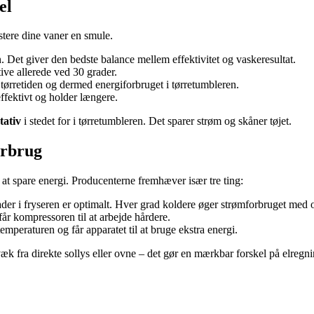
el
stere dine vaner en smule.
. Det giver den bedste balance mellem effektivitet og vaskeresultat.
ve allerede ved 30 grader.
 tørretiden og dermed energiforbruget i tørretumbleren.
effektivt og holder længere.
tativ
i stedet for i tørretumbleren. Det sparer strøm og skåner tøjet.
orbrug
 at spare energi. Producenterne fremhæver især tre ting:
der i fryseren er optimalt. Hver grad koldere øger strømforbruget med o
får kompressoren til at arbejde hårdere.
peraturen og får apparatet til at bruge ekstra energi.
æk fra direkte sollys eller ovne – det gør en mærkbar forskel på elregn