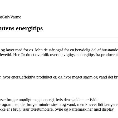
t
Gulv
Varme
ntens energitips
r og laver mad for os. Men de står også for en betydelig del af husstan
levetid. Her får du et overblik over de vigtigste energitips fra produc
, hvor energieffektivt produktet er, og hvor meget strøm og vand det br
yser bruger unødigt meget energi, hvis den sjældent er fyldt.
rogrammer, der bruger mindre strøm og vand, men kræver lidt længere 
ikke er i brug, især tørretumblere, ovne og kaffemaskiner med display.