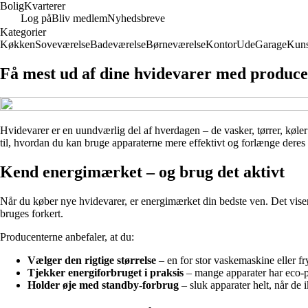
Bolig
Kvarterer
Log på
Bliv medlem
Nyhedsbreve
Kategorier
Køkken
Soveværelse
Badeværelse
Børneværelse
Kontor
Ude
Garage
Kuns
Få mest ud af dine hvidevarer med produce
Hvidevarer er en uundværlig del af hverdagen – de vasker, tørrer, køle
til, hvordan du kan bruge apparaterne mere effektivt og forlænge deres 
Kend energimærket – og brug det aktivt
Når du køber nye hvidevarer, er energimærket din bedste ven. Det viser
bruges forkert.
Producenterne anbefaler, at du:
Vælger den rigtige størrelse
– en for stor vaskemaskine eller fr
Tjekker energiforbruget i praksis
– mange apparater har eco-p
Holder øje med standby-forbrug
– sluk apparater helt, når de 