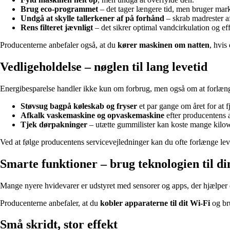
Brug eco-programmet
– det tager længere tid, men bruger mar
Undgå at skylle tallerkener af på forhånd
– skrab madrester af
Rens filteret jævnligt
– det sikrer optimal vandcirkulation og ef
Producenterne anbefaler også, at du
kører maskinen om natten
, hvis
Vedligeholdelse – nøglen til lang levetid
Energibesparelse handler ikke kun om forbrug, men også om at forlænge 
Støvsug bagpå køleskab og fryser
et par gange om året for at f
Afkalk vaskemaskine og opvaskemaskine
efter producentens 
Tjek dørpakninger
– utætte gummilister kan koste mange kilowa
Ved at følge producentens servicevejledninger kan du ofte forlænge lev
Smarte funktioner – brug teknologien til di
Mange nyere hvidevarer er udstyret med sensorer og apps, der hjælper di
Producenterne anbefaler, at du
kobler apparaterne til dit Wi-Fi
og bru
Små skridt, stor effekt