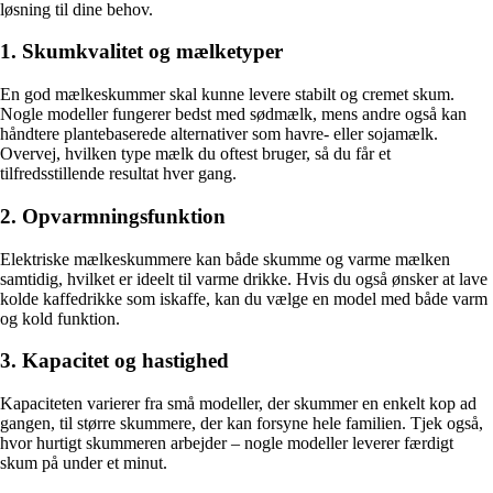
løsning til dine behov.
1. Skumkvalitet og mælketyper
En god mælkeskummer skal kunne levere stabilt og cremet skum.
Nogle modeller fungerer bedst med sødmælk, mens andre også kan
håndtere plantebaserede alternativer som havre- eller sojamælk.
Overvej, hvilken type mælk du oftest bruger, så du får et
tilfredsstillende resultat hver gang.
2. Opvarmningsfunktion
Elektriske mælkeskummere kan både skumme og varme mælken
samtidig, hvilket er ideelt til varme drikke. Hvis du også ønsker at lave
kolde kaffedrikke som iskaffe, kan du vælge en model med både varm
og kold funktion.
3. Kapacitet og hastighed
Kapaciteten varierer fra små modeller, der skummer en enkelt kop ad
gangen, til større skummere, der kan forsyne hele familien. Tjek også,
hvor hurtigt skummeren arbejder – nogle modeller leverer færdigt
skum på under et minut.