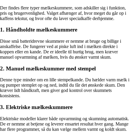
Der findes flere typer mælkeskummere, som adskiller sig i funktion,
pris og brugervenlighed. Valget afhænger af, hvor meget du går op i
kaffens tekstur, og hvor ofte du laver specialkaffe derhjemme.
1. Håndholdte mælkeskummere
Disse små batteridrevne skummere er nemme at bruge og billige i
anskaffelse. De fungerer ved at piske luft ind i mælken direkte i
koppen eller en kande. De er ideelle til hurtig brug, men kræver
manuel opvarmning af mælken, hvis du ønsker varmt skum.
2. Manuel mælkeskummer med stempel
Denne type minder om en lille stempelkande. Du hælder varm mælk i
og pumper stemplet op og ned, indtil du får det ønskede skum. Den
kræver lidt håndkraft, men giver god kontrol over skummets
konsistens.
3. Elektriske mælkeskummere
Elektriske modeller klarer både opvarmning og skumning automatisk.
De er nemme at betjene og leverer ensartet resultat hver gang. Mange
har flere programmer, så du kan vælge mellem varmt og koldt skum.