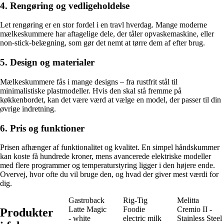
4. Rengøring og vedligeholdelse
Let rengøring er en stor fordel i en travl hverdag. Mange moderne
mælkeskummere har aftagelige dele, der tåler opvaskemaskine, eller
non-stick-belægning, som gør det nemt at tørre dem af efter brug.
5. Design og materialer
Mælkeskummere fås i mange designs – fra rustfrit stål til
minimalistiske plastmodeller. Hvis den skal stå fremme på
køkkenbordet, kan det være værd at vælge en model, der passer til din
øvrige indretning.
6. Pris og funktioner
Prisen afhænger af funktionalitet og kvalitet. En simpel håndskummer
kan koste få hundrede kroner, mens avancerede elektriske modeller
med flere programmer og temperaturstyring ligger i den højere ende.
Overvej, hvor ofte du vil bruge den, og hvad der giver mest værdi for
dig.
Gastroback
Rig-Tig
Melitta
Latte Magic
Foodie
Cremio II -
Produkter
- white
electric milk
Stainless Steel