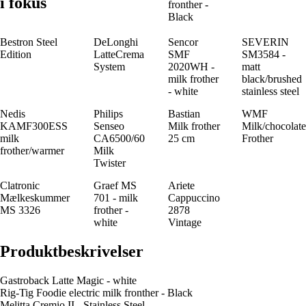
i fokus
fronther -
Black
Bestron Steel
DeLonghi
Sencor
SEVERIN
Edition
LatteCrema
SMF
SM3584 -
System
2020WH -
matt
milk frother
black/brushed
- white
stainless steel
Nedis
Philips
Bastian
WMF
KAMF300ESS
Senseo
Milk frother
Milk/chocolate
milk
CA6500/60
25 cm
Frother
frother/warmer
Milk
Twister
Clatronic
Graef MS
Ariete
Mælkeskummer
701 - milk
Cappuccino
MS 3326
frother -
2878
white
Vintage
Produktbeskrivelser
Gastroback Latte Magic - white
Rig-Tig Foodie electric milk fronther - Black
Melitta Cremio II - Stainless Steel