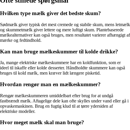
Ofte stillede spørgsmål
Hvilken type mælk giver det bedste skum?
Sødmælk giver typisk det mest cremede og stabile skum, mens letmælk
og skummetmælk giver lettere og mere luftigt skum. Plantebaserede
mælkealternativer kan også bruges, men resultatet varierer afhængigt af
mærke og fedtindhold.
Kan man bruge mælkeskummer til kolde drikke?
Ja, mange elektriske mælkeskummere har en koldfunktion, som er
ideel til iskaffe eller kolde desserter. Håndholdte skummere kan også
bruges til kold mælk, men kræver lidt længere pisketid.
Hvordan rengør man en mælkeskummer?
Rengør mælkeskummeren umiddelbart efter brug for at undgå
fastbrændt mælk. Aftagelige dele kan ofte skylles under vand eller gå i
opvaskemaskinen. Brug en fugtig klud til at tørre ydersiden af
elektriske modeller.
Hvor meget mælk skal man bruge?