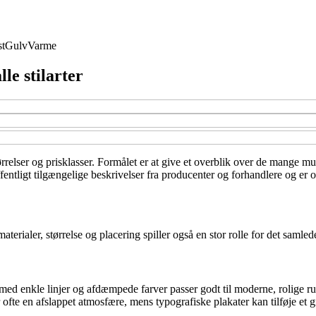
t
Gulv
Varme
lle stilarter
tørrelser og prisklasser. Formålet er at give et overblik over de mange mul
entligt tilgængelige beskrivelser fra producenter og forhandlere og er o
terialer, størrelse og placering spiller også en stor rolle for det samled
med enkle linjer og afdæmpede farver passer godt til moderne, rolige r
r ofte en afslappet atmosfære, mens typografiske plakater kan tilføje et