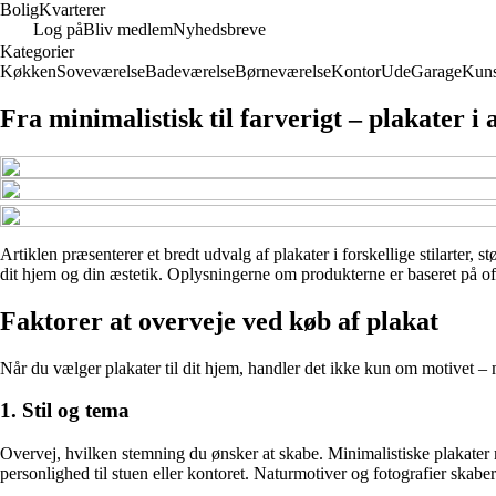
Bolig
Kvarterer
Log på
Bliv medlem
Nyhedsbreve
Kategorier
Køkken
Soveværelse
Badeværelse
Børneværelse
Kontor
Ude
Garage
Kuns
Fra minimalistisk til farverigt – plakater i a
Artiklen præsenterer et bredt udvalg af plakater i forskellige stilarter, s
dit hjem og din æstetik. Oplysningerne om produkterne er baseret på off
Faktorer at overveje ved køb af plakat
Når du vælger plakater til dit hjem, handler det ikke kun om motivet – ma
1. Stil og tema
Overvej, hvilken stemning du ønsker at skabe. Minimalistiske plakater 
personlighed til stuen eller kontoret. Naturmotiver og fotografier skabe