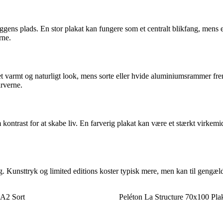
ens plads. En stor plakat kan fungere som et centralt blikfang, mens 
rne.
 varmt og naturligt look, mens sorte eller hvide aluminiumsrammer fre
arverne.
ntrast for at skabe liv. En farverig plakat kan være et stærkt virkemid
ing. Kunsttryk og limited editions koster typisk mere, men kan til geng
A2 Sort
Peléton La Structure 70x100 Pla