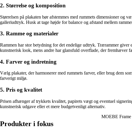
2. Størrelse og komposition
Størrelsen på plakaten bør afstemmes med rummets dimensioner og vægg
galleriudtryk. Husk at tage højde for balance og afstand mellem ramme
3. Ramme og materialer
Rammen har stor betydning for det endelige udtryk. Trærammer giver et
kunstnerisk look, mens andre har glansfuld overflade, der fremhæver f
4. Farver og indretning
Vælg plakater, der harmonerer med rummets farver, eller brug dem som ko
farverigt miljø.
5. Pris og kvalitet
Prisen afhænger af trykkets kvalitet, papirets vægt og eventuel signer
kunstnerisk udgave eller et mere budgetvenligt alternativ.
MOEBE Frame 
Produkter i fokus