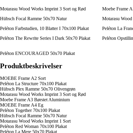
Motarasu Wood Works Imprint 3 Sort og Rød
Moebe Frame A3
Hübsch Focal Ramme 50x70 Natur
Motarasu Wood 
Peléton Farbstudien, 10 Blatter I 70x100 Plakat
Peléton La Fran
Peléton The Rewrite Series I Dark 50x70 Plakat
Peléton Opstill
Peléton ENCOURAGED 50x70 Plakat
Produktbeskrivelser
MOEBE Frame A2 Sort
Peléton La Structure 70x100 Plakat
Hübsch Plex Ramme 50x70 Olivengrøn
Motarasu Wood Works Imprint 3 Sort og Rød
Moebe Frame A3 Børstet Aluminium
MOEBE Frame A4 Eg
Peléton Together 70x100 Plakat
Hübsch Focal Ramme 50x70 Natur
Motarasu Wood Works Imprint 1 Sort
Peléton Red Woman 70x100 Plakat
Peléton La Mere 50x70 Plakat