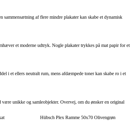
en sammensætning af flere mindre plakater kan skabe et dynamisk
mhæver et moderne udtryk. Nogle plakater trykkes på mat papir for et
del i et ellers neutralt rum, mens afdæmpede toner kan skabe ro i et
æld være unikke og samleobjekter. Overvej, om du ønsker en original
kat
Hübsch Plex Ramme 50x70 Olivengrøn