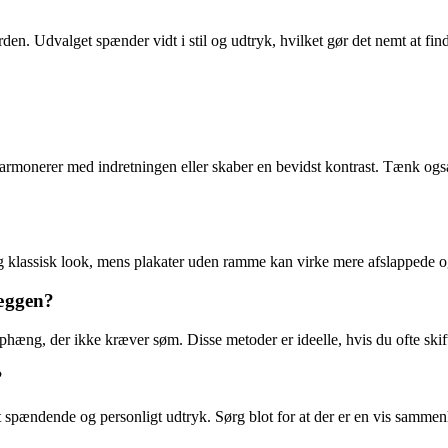
den. Udvalget spænder vidt i stil og udtryk, hvilket gør det nemt at fin
 harmonerer med indretningen eller skaber en bevidst kontrast. Tænk ogs
 klassisk look, mens plakater uden ramme kan virke mere afslappede og
væggen?
ng, der ikke kræver søm. Disse metoder er ideelle, hvis du ofte skifter 
?
 et spændende og personligt udtryk. Sørg blot for at der er en vis samme