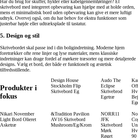
Har du brug for skuffer, hylder eller kabelgennemføringer? Et
skrivebord med integreret opbevaring kan hjælpe med at holde orden,
mens et minimalistisk bord uden opbevaring kan give et mere luftigt
udtryk. Overvej også, om du har behov for ekstra funktioner som
justerbar højde eller udtræksplade til tastatur.
5. Design og stil
Skrivebordet skal passe ind i din boligindretning. Moderne hjem
foretrækker ofte rene linjer og lyse materialer, mens klassiske
indretninger kan drage fordel af mørkere træsorter og mere detaljerede
designs. Vælg et bord, der både er funktionelt og æstetisk
tilfredsstillende.
Design House
Audo The
Kar
Stockholm Flip
Eclipse
Off
Produkter i
Skrivebord Eg
Skrivebrod
Hv
fokus
Egetræ
Bej
Eg
Nikari November
&Tradition Pavilion
NORR11
No
Light Bord Olieret
AV16 Skrivebord
JFK
Co
Asketræ
Mushroom/Eg/Krom
Skrivebord
Un
Mørk
Hv
Røget
90