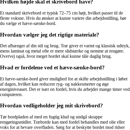
Hvilken højde skal et skrivebord have?
Et standard skrivebord er typisk 72–75 cm højt, hvilket passer til de
fleste voksne. Hvis du ønsker at kunne variere din arbejdsstilling, bør
du vælge et hæve-sænke-bord.
Hvordan vælger jeg det rigtige materiale?
Det afhænger af din stil og brug. Træ giver et varmt og klassisk udtryk,
mens laminat og metal ofte er mere slidstærke og nemme at rengøre.
Overvej også, hvor meget bordet skal kunne tåle daglig brug.
Hvad er fordelene ved et hæve-sænke-bord?
Et hæve-sænke-bord giver mulighed for at skifte arbejdsstilling i løbet
af dagen, hvilket kan reducere ryg- og nakkesmerter og øge
energiniveauet. Det er især en fordel, hvis du arbejder mange timer ved
computeren.
Hvordan vedligeholder jeg mit skrivebord?
Tør bordpladen af med en fugtig klud og undgå skrappe
rengøringsmidler. Træborde kan med fordel behandles med olie eller
voks for at bevare overfladen. Sørg for at beskytte bordet mod ridser