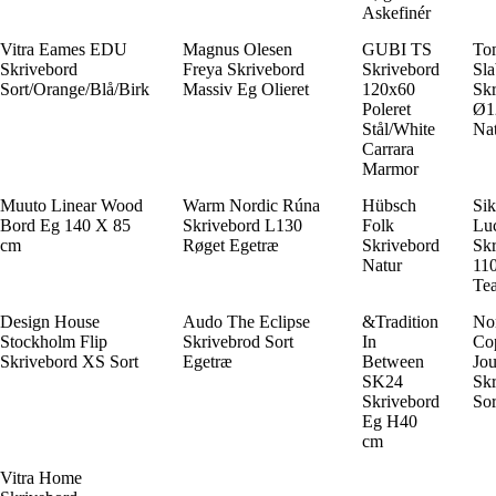
Askefinér
Vitra Eames EDU
Magnus Olesen
GUBI TS
To
Skrivebord
Freya Skrivebord
Skrivebord
Sla
Sort/Orange/Blå/Birk
Massiv Eg Olieret
120x60
Skr
Poleret
Ø1
Stål/White
Nat
Carrara
Marmor
Muuto Linear Wood
Warm Nordic Rúna
Hübsch
Si
Bord Eg 140 X 85
Skrivebord L130
Folk
Lu
cm
Røget Egetræ
Skrivebord
Skr
Natur
11
Te
Design House
Audo The Eclipse
&Tradition
No
Stockholm Flip
Skrivebrod Sort
In
Co
Skrivebord XS Sort
Egetræ
Between
Jou
SK24
Skr
Skrivebord
Sor
Eg H40
cm
Vitra Home