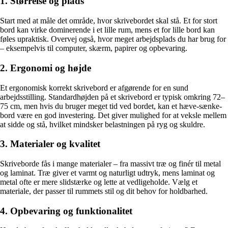
1. Størrelse og plads
Start med at måle det område, hvor skrivebordet skal stå. Et for stort
bord kan virke dominerende i et lille rum, mens et for lille bord kan
føles upraktisk. Overvej også, hvor meget arbejdsplads du har brug for
– eksempelvis til computer, skærm, papirer og opbevaring.
2. Ergonomi og højde
Et ergonomisk korrekt skrivebord er afgørende for en sund
arbejdsstilling. Standardhøjden på et skrivebord er typisk omkring 72–
75 cm, men hvis du bruger meget tid ved bordet, kan et hæve-sænke-
bord være en god investering. Det giver mulighed for at veksle mellem
at sidde og stå, hvilket mindsker belastningen på ryg og skuldre.
3. Materialer og kvalitet
Skriveborde fås i mange materialer – fra massivt træ og finér til metal
og laminat. Træ giver et varmt og naturligt udtryk, mens laminat og
metal ofte er mere slidstærke og lette at vedligeholde. Vælg et
materiale, der passer til rummets stil og dit behov for holdbarhed.
4. Opbevaring og funktionalitet