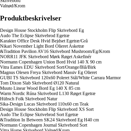
Skrivebord
Valnød/Krom
Produktbeskrivelser
Design House Stockholm Flip Skrivebord Eg
Audo The Eclipse Skrivebrod Egetræ
Karakter Office Desk Hvid Bejdset Egetræ/Grå
Nikari November Light Bord Olieret Asketræ
&Tradition Pavilion AV16 Skrivebord Mushroom/Eg/Krom
NORR11 JFK Skrivebord Mørk Røget Askefinér
Normann Copenhagen Union Bord Hvid 140 X 90 cm
Vitra Eames EDU Skrivebord Sort/Orange/Blå/Birk
Magnus Olesen Freya Skrivebord Massiv Eg Olieret
GUBI TS Skrivebord 120x60 Poleret Stål/White Carrara Marmor
Tom Dixon Slab Skrivebord Ø120 Natural
Muuto Linear Wood Bord Eg 140 X 85 cm
Warm Nordic Rúna Skrivebord L130 Røget Egetræ
Hübsch Folk Skrivebord Natur
Sika-Design Lucas Skrivebord 110x60 cm Teak
Design House Stockholm Flip Skrivebord XS Sort
Audo The Eclipse Skrivebrod Sort Egetræ
&Tradition In Between SK24 Skrivebord Eg H40 cm
Normann Copenhagen Journal Skrivebord Sort
Vitra Home Skrivebord Valnød/Krom