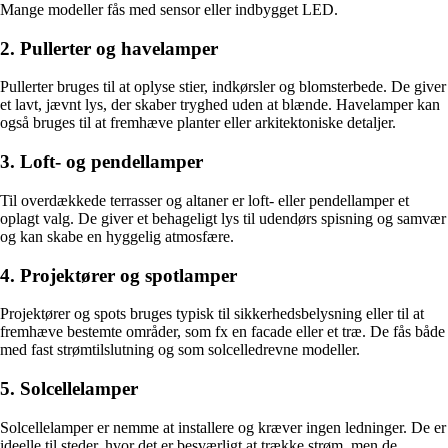
Mange modeller fås med sensor eller indbygget LED.
2. Pullerter og havelamper
Pullerter bruges til at oplyse stier, indkørsler og blomsterbede. De giver
et lavt, jævnt lys, der skaber tryghed uden at blænde. Havelamper kan
også bruges til at fremhæve planter eller arkitektoniske detaljer.
3. Loft- og pendellamper
Til overdækkede terrasser og altaner er loft- eller pendellamper et
oplagt valg. De giver et behageligt lys til udendørs spisning og samvær
og kan skabe en hyggelig atmosfære.
4. Projektører og spotlamper
Projektører og spots bruges typisk til sikkerhedsbelysning eller til at
fremhæve bestemte områder, som fx en facade eller et træ. De fås både
med fast strømtilslutning og som solcelledrevne modeller.
5. Solcellelamper
Solcellelamper er nemme at installere og kræver ingen ledninger. De er
ideelle til steder, hvor det er besværligt at trække strøm, men de