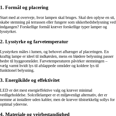
1. Formål og placering
Start med at overveje, hvor lampen skal bruges. Skal den oplyse en sti,
skabe stemning på terrassen eller fungere som sikkerhedsbelysning ved
indgangen? Forskellige formål kræver forskellige typer lamper og
lysstyrker.
2. Lysstyrke og farvetemperatur
Lysstyrken måles i lumen, og behovet afhænger af placeringen. En
kraftig lampe er ideel til indkørslen, mens en blødere belysning passer
bedre til hyggeområder. Farvetemperaturen påvirker stemningen –
vælg varmt hvidt lys til afslappede områder og koldere lys til
funktionel belysning.
3. Energikilde og effektivitet
LED er det mest energieffektive valg og kræver minimal
vedligeholdelse. Solcellelamper er et miljøvenligt alternativ, der er
nemme at installere uden kabler, men de kræver tilstrækkelig sollys for
optimal ydeevne.
4. Materiale og vejrbestandighed