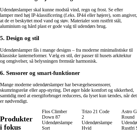
Udendørslamper skal kunne modstå vind, regn og frost. Se efter
lamper med høj IP-klassificering (f.eks. IP44 eller højere), som angiver,
at de er beskyttet mod vand og støv. Materialer som rustfrit stål,
aluminium og hård plast er gode valg til udendørs brug.
5. Design og stil
Udendørslamper fås i mange designs – fra moderne minimalistiske til
klassiske lanterneformer. Vælg en stil, der passer til husets arkitektur
og omgivelser, så belysningen fremstår harmonisk.
6. Sensorer og smart-funktioner
Mange moderne udendørslamper har bevægelsessensorer,
skumringsrelæ eller app-styring. Det øger både komfort og sikkerhed,
samtidig med at energiforbruget reduceres, da lyset kun tændes, når det
er nødvendigt.
Flos Climber
Trizo 21 Code
Astro 
Down 87
2
Round
Produkter
Udendørslampe
Udendørslampe
Udendø
i fokus
Sort
Hvid
Rustfri 