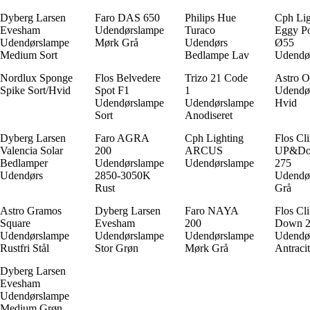
Dyberg Larsen
Faro DAS 650
Philips Hue
Cph Lig
Evesham
Udendørslampe
Turaco
Eggy P
Udendørslampe
Mørk Grå
Udendørs
Ø55
Medium Sort
Bedlampe Lav
Udendø
Nordlux Sponge
Flos Belvedere
Trizo 21 Code
Astro O
Spike Sort/Hvid
Spot F1
1
Udendø
Udendørslampe
Udendørslampe
Hvid
Sort
Anodiseret
Dyberg Larsen
Faro AGRA
Cph Lighting
Flos Cl
Valencia Solar
200
ARCUS
UP&D
Bedlamper
Udendørslampe
Udendørslampe
275
Udendørs
2850-3050K
Udendø
Rust
Grå
Astro Gramos
Dyberg Larsen
Faro NAYA
Flos Cl
Square
Evesham
200
Down 2
Udendørslampe
Udendørslampe
Udendørslampe
Udendø
Rustfri Stål
Stor Grøn
Mørk Grå
Antraci
Dyberg Larsen
Evesham
Udendørslampe
Medium Grøn