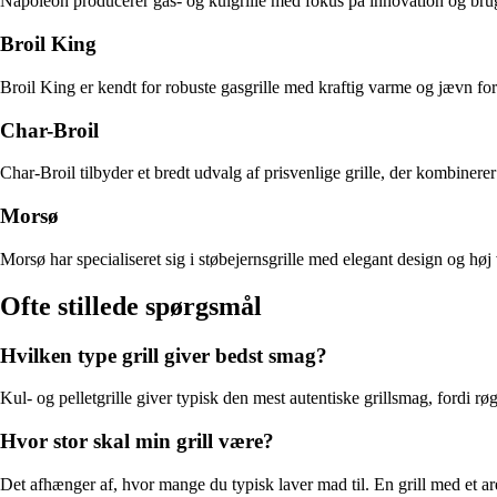
Napoleon producerer gas- og kulgrille med fokus på innovation og bru
Broil King
Broil King er kendt for robuste gasgrille med kraftig varme og jævn fo
Char-Broil
Char-Broil tilbyder et bredt udvalg af prisvenlige grille, der kombinere
Morsø
Morsø har specialiseret sig i støbejernsgrille med elegant design og høj v
Ofte stillede spørgsmål
Hvilken type grill giver bedst smag?
Kul- og pelletgrille giver typisk den mest autentiske grillsmag, fordi r
Hvor stor skal min grill være?
Det afhænger af, hvor mange du typisk laver mad til. En grill med et ar