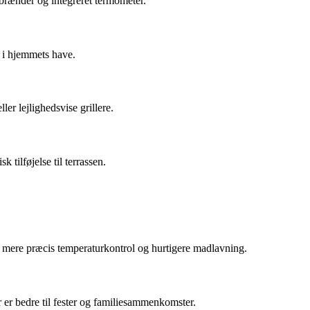
brænder og integreret termometer.
e i hjemmets have.
er lejlighedsvise grillere.
 tilføjelse til terrassen.
æld mere præcis temperaturkontrol og hurtigere madlavning.
 er bedre til fester og familiesammenkomster.