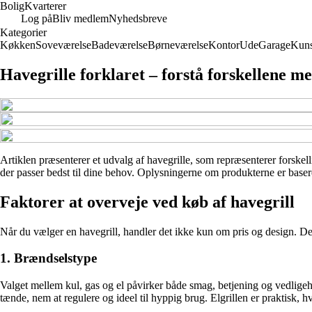
Bolig
Kvarterer
Log på
Bliv medlem
Nyhedsbreve
Kategorier
Køkken
Soveværelse
Badeværelse
Børneværelse
Kontor
Ude
Garage
Kuns
Havegrille forklaret – forstå forskellene 
Artiklen præsenterer et udvalg af havegrille, som repræsenterer forskelli
der passer bedst til dine behov. Oplysningerne om produkterne er basere
Faktorer at overveje ved køb af havegrill
Når du vælger en havegrill, handler det ikke kun om pris og design. Der
1. Brændselstype
Valget mellem kul, gas og el påvirker både smag, betjening og vedligeh
tænde, nem at regulere og ideel til hyppig brug. Elgrillen er praktisk, h