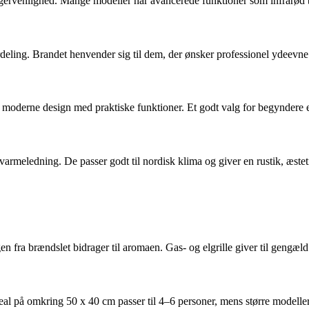
gervenlighed. Mange modeller har avancerede funktioner som infrarød 
rdeling. Brandet henvender sig til dem, der ønsker professionel ydeevn
r moderne design med praktiske funktioner. Et godt valg for begyndere ell
armeledning. De passer godt til nordisk klima og giver en rustik, æstetisk
øgen fra brændslet bidrager til aromaen. Gas- og elgrille giver til geng
eal på omkring 50 x 40 cm passer til 4–6 personer, mens større modeller