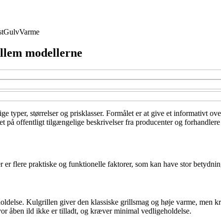
t
Gulv
Varme
mellem modellerne
ge typer, størrelser og prisklasser. Formålet er at give et informativt o
t på offentligt tilgængelige beskrivelser fra producenter og forhandler
 er flere praktiske og funktionelle faktorer, som kan have stor betydnin
oldelse. Kulgrillen giver den klassiske grillsmag og høje varme, men k
vor åben ild ikke er tilladt, og kræver minimal vedligeholdelse.