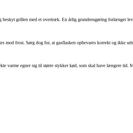
g beskyt grillen med et overtræk. En årlig grundrengøring forlænger lev
ttes mod frost. Sørg dog for, at gasflasken opbevares korrekt og ikke udsæ
rekte varme egner sig til større stykker kød, som skal have længere tid.